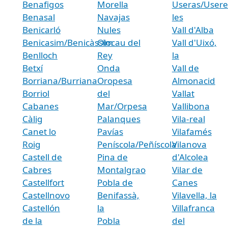
Benafigos
Morella
Useras/Usere
Benasal
Navajas
les
Benicarló
Nules
Vall d'Alba
Benicasim/Benicàssim
Olocau del
Vall d'Uixó,
Benlloch
Rey
la
Betxí
Onda
Vall de
Borriana/Burriana
Oropesa
Almonacid
Borriol
del
Vallat
Cabanes
Mar/Orpesa
Vallibona
Càlig
Palanques
Vila-real
Canet lo
Pavías
Vilafamés
Roig
Peníscola/Peñíscola
Vilanova
Castell de
Pina de
d'Alcolea
Cabres
Montalgrao
Vilar de
Castellfort
Pobla de
Canes
Castellnovo
Benifassà,
Vilavella, la
Castellón
la
Villafranca
de la
Pobla
del