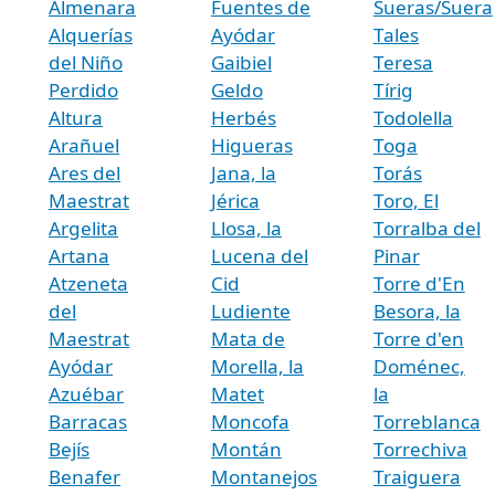
Almenara
Fuentes de
Sueras/Suera
Alquerías
Ayódar
Tales
del Niño
Gaibiel
Teresa
Perdido
Geldo
Tírig
Altura
Herbés
Todolella
Arañuel
Higueras
Toga
Ares del
Jana, la
Torás
Maestrat
Jérica
Toro, El
Argelita
Llosa, la
Torralba del
Artana
Lucena del
Pinar
Atzeneta
Cid
Torre d'En
del
Ludiente
Besora, la
Maestrat
Mata de
Torre d'en
Ayódar
Morella, la
Doménec,
Azuébar
Matet
la
Barracas
Moncofa
Torreblanca
Bejís
Montán
Torrechiva
Benafer
Montanejos
Traiguera