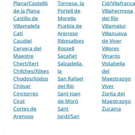
Plana/Castelló
Tornesa, la
Cid/Vilafranc
de la Plana
Portell de
Villahermosa
Castillo de
Morella
del Río
Villamalefa
Puebla de
Villamalur
Catí
Arenoso
Villanueva
Caudiel
Ribesalbes
de Viver
Cervera del
Rossell
Villores
Maestre
Sacañet
Vinaròs
Chert/Xert
Salzadella,
Vistabella
Chilches/Xilxes
la
del
Chodos/Xodos
San Rafael
Maestrazgo
Chóvar
del Río
Viver
Cinctorres
Sant Joan
Zorita del
Cirat
de Moró
Maestrazgo
Cortes de
Sant
Zucaina
Arenoso
Jordi/San