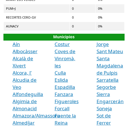
PUM+J
0
0%
RECORTES CERO-GV
0
0%
AUNACV
0
0%
Municipios
Aín
Costur
Jorge
Albocàsser
Coves de
Sant Mateu
Alcalà de
Vinromà,
Santa
Xivert
les
Magdalena
Alcora, l'
Culla
de Pulpis
Alcudia de
Eslida
Sarratella
Veo
Espadilla
Segorbe
Alfondeguilla
Fanzara
Sierra
Algimia de
Figueroles
Engarcerán
Almonacid
Forcall
Soneja
Almazora/Almassora
Fuente la
Sot de
Almedíjar
Reina
Ferrer