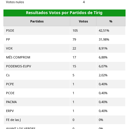
Votos nulos
4
Resultados Votos por Partidos de Tírig
Partidos
Votos
%
PSOE
105
42,51%
PP
79
31,98%
VOX
22
8,91%
MÉS COMPROM
17
6,88%
PODEMOS-EUPV
15
6,07%
Cs
5
2,02%
PCPE
1
0,40%
PCOE
1
0,40%
PACMA
1
0,40%
ERPV
1
0,40%
FE de las J
0
0%
AVANT LOS VERDES
0
0%