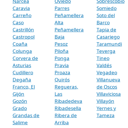
Narcea
Oviedo
Sobrescobio
Caravia
Parres
Somiedo
Carreño
Peñamellera
Soto del
Caso
Alta
Barco
Castrillón
Peñamellera
Tapia de
Castropol
Baja
Casariego
Coaña
Pesoz
Taramundi
Colunga
Piloña
Teverga
Corvera de
Ponga
Tineo
Asturias
Pravia
Valdés
Cudillero
Proaza
Vegadeo
Degaña
Quirós
Villanueva
Franco, El
Regueras,
de Oscos
Gijón
Las
Villaviciosa
Gozón
Ribadedeva
Villayón
Grado
Ribadesella
Yernes y
Grandas de
Ribera de
Tameza
Salime
Arriba