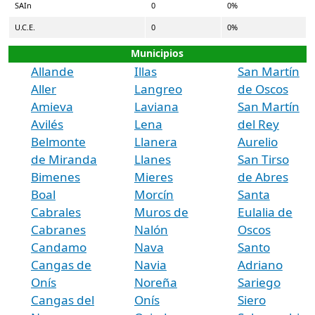
SAIn
0
0%
U.C.E.
0
0%
Municipios
Allande
Illas
San Martín
Aller
Langreo
de Oscos
Amieva
Laviana
San Martín
Avilés
Lena
del Rey
Belmonte
Llanera
Aurelio
de Miranda
Llanes
San Tirso
Bimenes
Mieres
de Abres
Boal
Morcín
Santa
Cabrales
Muros de
Eulalia de
Cabranes
Nalón
Oscos
Candamo
Nava
Santo
Cangas de
Navia
Adriano
Onís
Noreña
Sariego
Cangas del
Onís
Siero