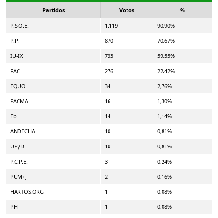
Partidos
Votos
%
P.S.O.E.
1.119
90,90%
P.P.
870
70,67%
IU-IX
733
59,55%
FAC
276
22,42%
EQUO
34
2,76%
PACMA
16
1,30%
Eb
14
1,14%
ANDECHA
10
0,81%
UPyD
10
0,81%
P.C.P.E.
3
0,24%
PUM+J
2
0,16%
HARTOS.ORG
1
0,08%
PH
1
0,08%