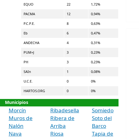
EQUO
22
1,72%
PACMA
12
0,94%
P.C.P.E.
8
0,63%
Eb
6
0,47%
ANDECHA
4
0,31%
PUM+J
3
0,23%
PH
3
0,23%
SAIn
1
0,08%
U.C.E.
0
0%
HARTOS.ORG
0
0%
Municipios
Morcín
Ribadesella
Somiedo
Muros de
Ribera de
Soto del
Nalón
Arriba
Barco
Nava
Riosa
Tapia de