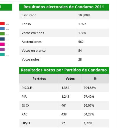
1
Resultados electorales de Candamo 2011
Escrutado
100,00%
Censo
1.922
…
…
Votos emitidos
1.360
…
…
Abstenciones
562
…
…
Votos en blanco
54
…
Votos nulos
28
Resultados Votos por Partidos de Candamo
Partidos
Votos
%
P.S.O.E.
1.334
104,38%
P.P.
1.245
97,42%
IU-IX
461
36,07%
FAC
438
34,27%
UPyD
22
1,72%