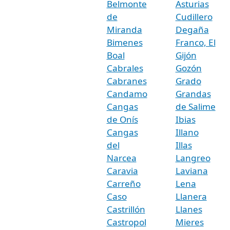
Belmonte
Asturias
de
Cudillero
Miranda
Degaña
Bimenes
Franco, El
Boal
Gijón
Cabrales
Gozón
Cabranes
Grado
Candamo
Grandas
Cangas
de Salime
de Onís
Ibias
Cangas
Illano
del
Illas
Narcea
Langreo
Caravia
Laviana
Carreño
Lena
Caso
Llanera
Castrillón
Llanes
Castropol
Mieres