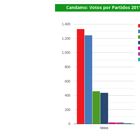
Candamo: Votos por Partidos 201
1.400
1.200
1.000
800
600
400
200
0
Votos