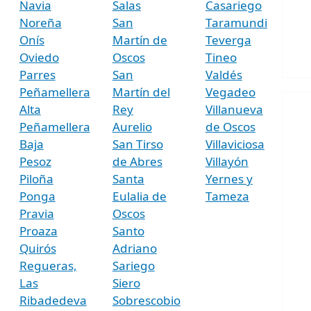
Navia
Salas
Casariego
Noreña
San
Taramundi
Onís
Martín de
Teverga
Oviedo
Oscos
Tineo
Parres
San
Valdés
Peñamellera
Martín del
Vegadeo
Alta
Rey
Villanueva
Peñamellera
Aurelio
de Oscos
Baja
San Tirso
Villaviciosa
Pesoz
de Abres
Villayón
Piloña
Santa
Yernes y
Ponga
Eulalia de
Tameza
Pravia
Oscos
Proaza
Santo
Quirós
Adriano
Regueras,
Sariego
Las
Siero
Ribadedeva
Sobrescobio