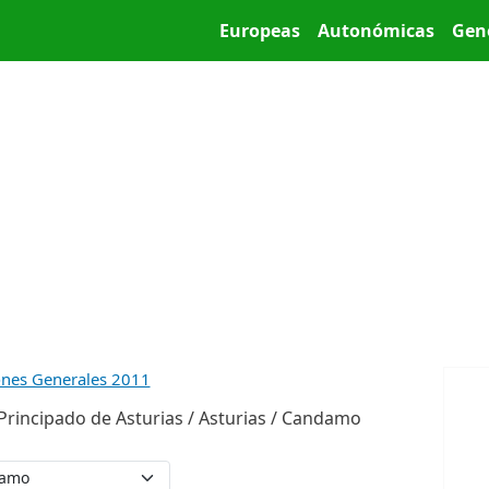
Pasar al contenido principal
Main menu
Europeas
Autonómicas
Gen
ones Generales 2011
Principado de Asturias / Asturias / Candamo