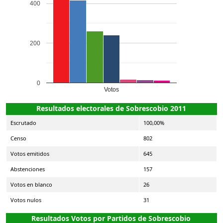
400
200
0
Votos
Resultados electorales de Sobrescobio 2011
Escrutado
100,00%
Censo
802
Votos emitidos
645
Abstenciones
157
Votos en blanco
26
Votos nulos
31
Resultados Votos por Partidos de Sobrescobio