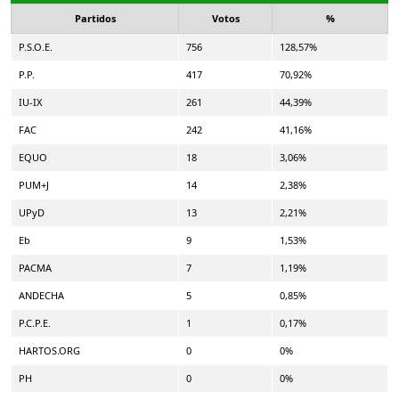
Partidos
Votos
%
P.S.O.E.
756
128,57%
P.P.
417
70,92%
IU-IX
261
44,39%
FAC
242
41,16%
EQUO
18
3,06%
PUM+J
14
2,38%
UPyD
13
2,21%
Eb
9
1,53%
PACMA
7
1,19%
ANDECHA
5
0,85%
P.C.P.E.
1
0,17%
HARTOS.ORG
0
0%
PH
0
0%