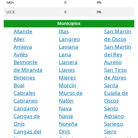
SAIn
0
0%
U.C.E.
0
0%
Municipios
Allande
Illas
San Martín
Aller
Langreo
de Oscos
Amieva
Laviana
San Martín
Avilés
Lena
del Rey
Belmonte
Llanera
Aurelio
de Miranda
Llanes
San Tirso
Bimenes
Mieres
de Abres
Boal
Morcín
Santa
Cabrales
Muros de
Eulalia de
Cabranes
Nalón
Oscos
Candamo
Nava
Santo
Cangas de
Navia
Adriano
Onís
Noreña
Sariego
Cangas del
Onís
Siero