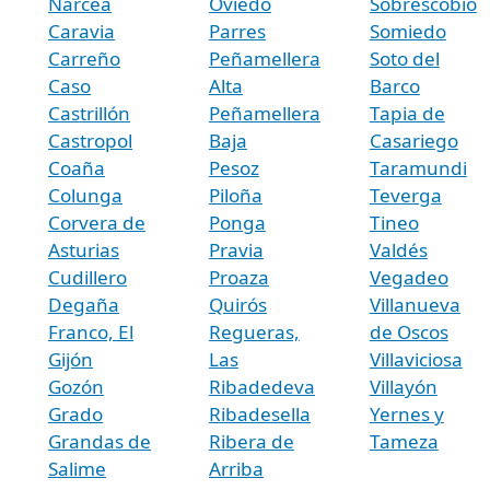
Narcea
Oviedo
Sobrescobio
Caravia
Parres
Somiedo
Carreño
Peñamellera
Soto del
Caso
Alta
Barco
Castrillón
Peñamellera
Tapia de
Castropol
Baja
Casariego
Coaña
Pesoz
Taramundi
Colunga
Piloña
Teverga
Corvera de
Ponga
Tineo
Asturias
Pravia
Valdés
Cudillero
Proaza
Vegadeo
Degaña
Quirós
Villanueva
Franco, El
Regueras,
de Oscos
Gijón
Las
Villaviciosa
Gozón
Ribadedeva
Villayón
Grado
Ribadesella
Yernes y
Grandas de
Ribera de
Tameza
Salime
Arriba