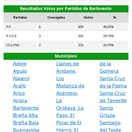
Resultados Votos por Partidos de Barlovento
Partidos
Concejales
Votos
%
P.P.
6
609
49,55%
P.S.O.E.
3
365
29,70%
CCa-PNC
2
255
20,75%
Municipios
Adeje
Llanos de
de la
Agulo
Aridane,
Gomera
Alajeró
Los
Santa Cruz
Arafo
Matanza de
de la Palma
Arico
Acentejo,
Santa Cruz
Arona
La
de Tenerife
Barlovento
Orotava, La
Santa
Breña Alta
Paso, El
Úrsula
Breña Baja
Pinar de El
Santiago
Buenavista
Hierro, El
del Teide