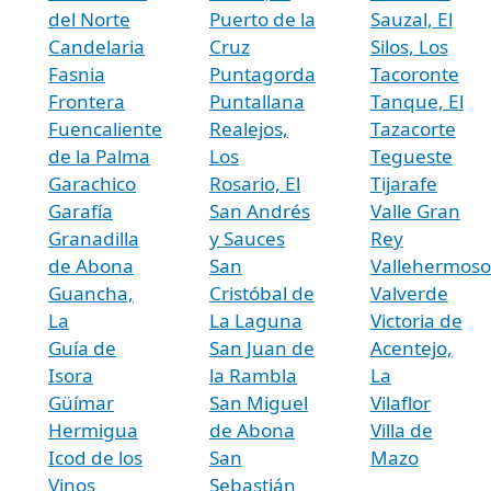
del Norte
Puerto de la
Sauzal, El
Candelaria
Cruz
Silos, Los
Fasnia
Puntagorda
Tacoronte
Frontera
Puntallana
Tanque, El
Fuencaliente
Realejos,
Tazacorte
de la Palma
Los
Tegueste
Garachico
Rosario, El
Tijarafe
Garafía
San Andrés
Valle Gran
Granadilla
y Sauces
Rey
de Abona
San
Vallehermoso
Guancha,
Cristóbal de
Valverde
La
La Laguna
Victoria de
Guía de
San Juan de
Acentejo,
Isora
la Rambla
La
Güímar
San Miguel
Vilaflor
Hermigua
de Abona
Villa de
Icod de los
San
Mazo
Vinos
Sebastián