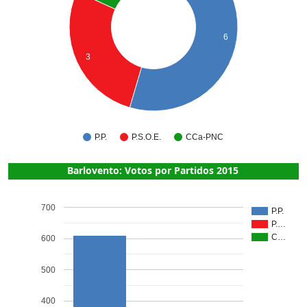
6
3
P.P.
P.S.O.E.
CCa-PNC
Barlovento: Votos por Partidos 2015
700
P.P.
P.…
C…
600
500
400