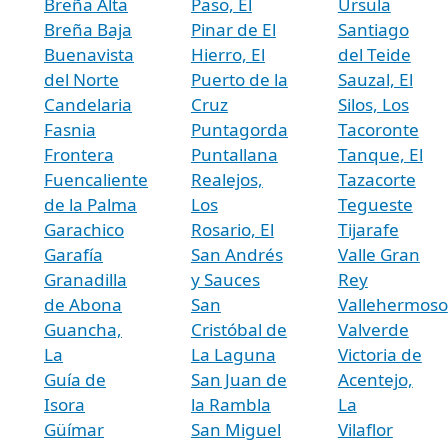
Breña Alta
Paso, El
Úrsula
Breña Baja
Pinar de El
Santiago
Buenavista
Hierro, El
del Teide
del Norte
Puerto de la
Sauzal, El
Candelaria
Cruz
Silos, Los
Fasnia
Puntagorda
Tacoronte
Frontera
Puntallana
Tanque, El
Fuencaliente
Realejos,
Tazacorte
de la Palma
Los
Tegueste
Garachico
Rosario, El
Tijarafe
Garafía
San Andrés
Valle Gran
Granadilla
y Sauces
Rey
de Abona
San
Vallehermoso
Guancha,
Cristóbal de
Valverde
La
La Laguna
Victoria de
Guía de
San Juan de
Acentejo,
Isora
la Rambla
La
Güímar
San Miguel
Vilaflor