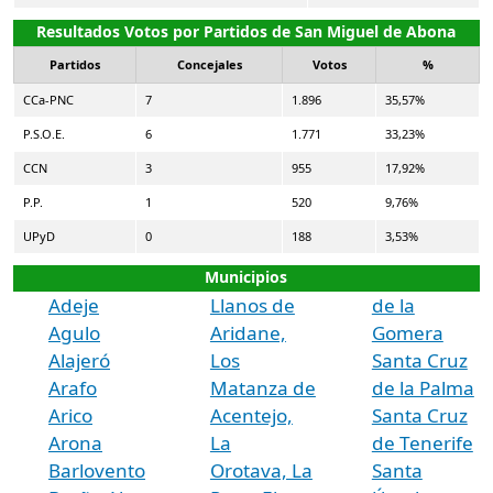
Resultados Votos por Partidos de San Miguel de Abona
Partidos
Concejales
Votos
%
CCa-PNC
7
1.896
35,57%
P.S.O.E.
6
1.771
33,23%
CCN
3
955
17,92%
P.P.
1
520
9,76%
UPyD
0
188
3,53%
Municipios
Adeje
Llanos de
de la
Agulo
Aridane,
Gomera
Alajeró
Los
Santa Cruz
Arafo
Matanza de
de la Palma
Arico
Acentejo,
Santa Cruz
Arona
La
de Tenerife
Barlovento
Orotava, La
Santa