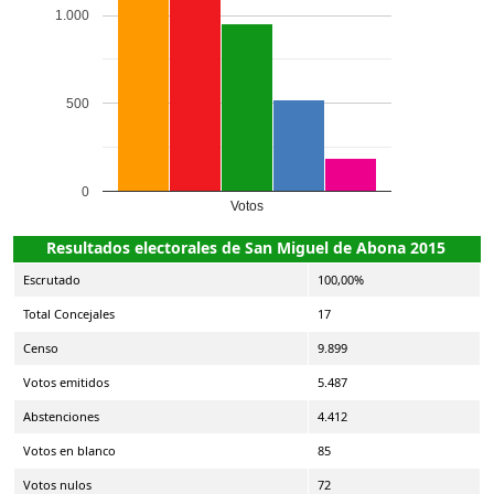
1.000
500
0
Votos
Resultados electorales de San Miguel de Abona 2015
Escrutado
100,00%
Total Concejales
17
Censo
9.899
Votos emitidos
5.487
Abstenciones
4.412
Votos en blanco
85
Votos nulos
72