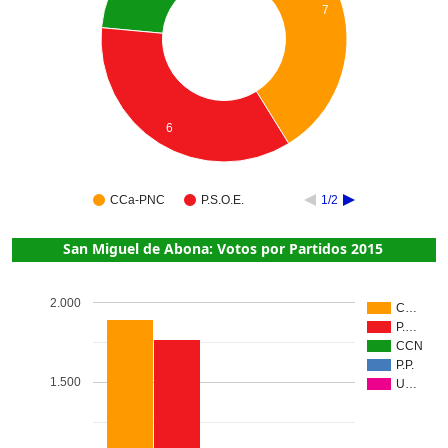
7
6
CCa-PNC
P.S.O.E.
1/2
San Miguel de Abona: Votos por Partidos 2015
2.000
C…
P.…
CCN
P.P.
1.500
U…