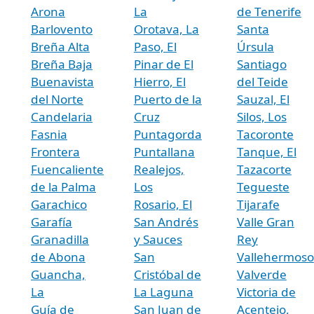
Arona
La
de Tenerife
Barlovento
Orotava, La
Santa
Breña Alta
Paso, El
Úrsula
Breña Baja
Pinar de El
Santiago
Buenavista
Hierro, El
del Teide
del Norte
Puerto de la
Sauzal, El
Candelaria
Cruz
Silos, Los
Fasnia
Puntagorda
Tacoronte
Frontera
Puntallana
Tanque, El
Fuencaliente
Realejos,
Tazacorte
de la Palma
Los
Tegueste
Garachico
Rosario, El
Tijarafe
Garafía
San Andrés
Valle Gran
Granadilla
y Sauces
Rey
de Abona
San
Vallehermoso
Guancha,
Cristóbal de
Valverde
La
La Laguna
Victoria de
Guía de
San Juan de
Acentejo,