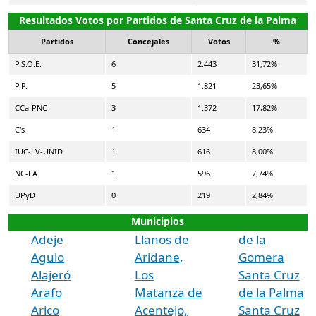
Resultados Votos por Partidos de Santa Cruz de la Palma
Partidos
Concejales
Votos
%
P.S.O.E.
6
2.443
31,72%
P.P.
5
1.821
23,65%
CCa-PNC
3
1.372
17,82%
C's
1
634
8,23%
IUC-LV-UNID
1
616
8,00%
NC-FA
1
596
7,74%
UPyD
0
219
2,84%
Municipios
Adeje
Llanos de
de la
Agulo
Aridane,
Gomera
Alajeró
Los
Santa Cruz
Arafo
Matanza de
de la Palma
Arico
Acentejo,
Santa Cruz