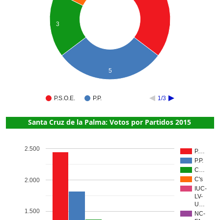
3
5
P.S.O.E.
P.P.
1/3
Santa Cruz de la Palma: Votos por Partidos 2015
2.500
P.…
P.P.
C…
C's
2.000
IUC-
LV-
U…
1.500
NC-