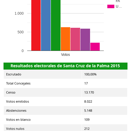
FA
U…
1.000
500
0
Votos
Resultados electorales de Santa Cruz de la Palma 2015
Escrutado
100,00%
Total Concejales
17
Censo
13.170
Votos emitidos
8.022
Abstenciones
5.148
Votos en blanco
109
Votos nulos
212