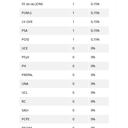
FE de las JONS
1
0,15%
PUM+J
1
0,15%
LV-GVE
1
0,15%
PSA
1
0,15%
POSI
1
0,15%
UCE
0
0%
PFyV
0
0%
PH
0
0%
PREPAL
0
0%
UNA
0
0%
UCL
0
0%
RC
0
0%
SAIn
0
0%
PCPE
0
0%
PACMA
0
0%