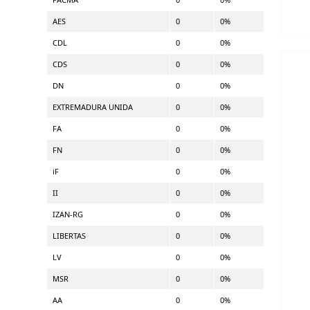
AES
0
0%
CDL
0
0%
CDS
0
0%
DN
0
0%
EXTREMADURA UNIDA
0
0%
FA
0
0%
FN
0
0%
iF
0
0%
II
0
0%
IZAN-RG
0
0%
LIBERTAS
0
0%
LV
0
0%
MSR
0
0%
AA
0
0%