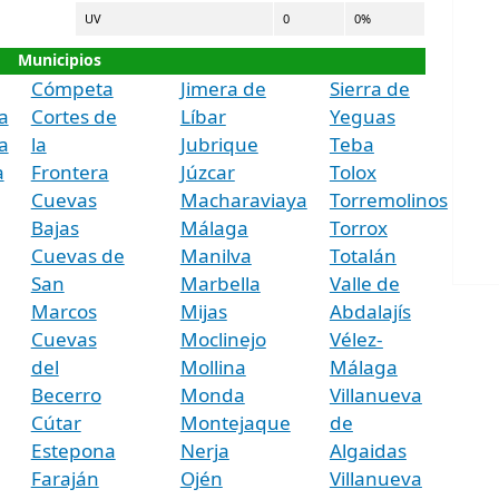
UV
0
0%
Municipios
Cómpeta
Jimera de
Sierra de
a
Cortes de
Líbar
Yeguas
a
la
Jubrique
Teba
a
Frontera
Júzcar
Tolox
Cuevas
Macharaviaya
Torremolinos
Bajas
Málaga
Torrox
Cuevas de
Manilva
Totalán
San
Marbella
Valle de
Marcos
Mijas
Abdalajís
Cuevas
Moclinejo
Vélez-
del
Mollina
Málaga
Becerro
Monda
Villanueva
Cútar
Montejaque
de
Estepona
Nerja
Algaidas
Faraján
Ojén
Villanueva