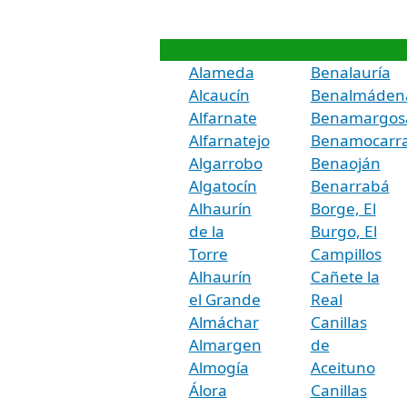
Alameda
Benalauría
Alcaucín
Benalmáden
Alfarnate
Benamargos
Alfarnatejo
Benamocarr
Algarrobo
Benaoján
Algatocín
Benarrabá
Alhaurín
Borge, El
de la
Burgo, El
Torre
Campillos
Alhaurín
Cañete la
el Grande
Real
Almáchar
Canillas
Almargen
de
Almogía
Aceituno
Álora
Canillas