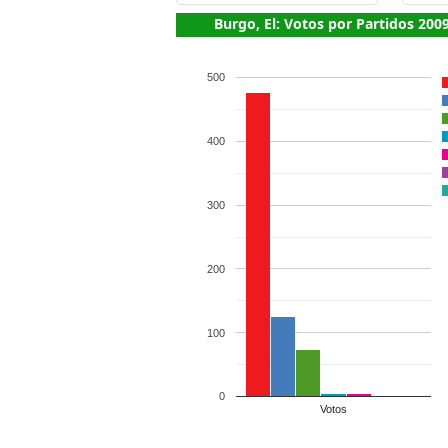
Burgo, El: Votos por Partidos 200
500
400
300
200
100
0
Votos