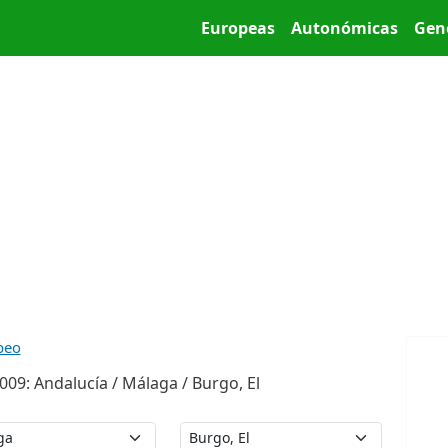
Pasar al contenido principal
Main menu
Europeas
Autonómicas
Gen
peo
09: Andalucía / Málaga / Burgo, El