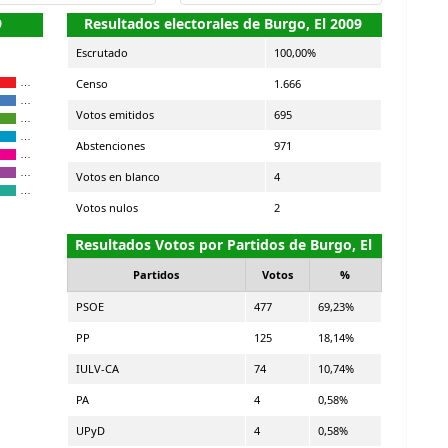
9
Resultados electorales de Burgo, El 2009
Escrutado
100,00%
Censo
1.666
…
…
Votos emitidos
695
…
…
Abstenciones
971
…
…
Votos en blanco
4
…
Votos nulos
2
Resultados Votos por Partidos de Burgo, El
Partidos
Votos
%
PSOE
477
69,23%
PP
125
18,14%
IULV-CA
74
10,74%
PA
4
0,58%
UPyD
4
0,58%