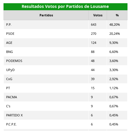
Resultados Votos por Partidos de Lousame
Partidos
Votos
%
P.P.
643
48,20%
PSOE
270
20,24%
AGE
124
9,30%
BNG
88
6,60%
PODEMOS
48
3,60%
UPyD
44
3,30%
CxG
39
2,92%
PT
15
1,12%
PACMA
9
0,67%
C's
9
0,67%
PARTIDO X
6
0,45%
P.C.P.E.
6
0,45%