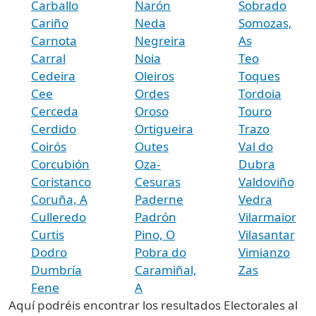
Carballo
Narón
Sobrado
Cariño
Neda
Somozas,
Carnota
Negreira
As
Carral
Noia
Teo
Cedeira
Oleiros
Toques
Cee
Ordes
Tordoia
Cerceda
Oroso
Touro
Cerdido
Ortigueira
Trazo
Coirós
Outes
Val do
Corcubión
Oza-
Dubra
Coristanco
Cesuras
Valdoviño
Coruña, A
Paderne
Vedra
Culleredo
Padrón
Vilarmaior
Curtis
Pino, O
Vilasantar
Dodro
Pobra do
Vimianzo
Dumbría
Caramiñal,
Zas
Fene
A
Aquí podréis encontrar los resultados Electorales al