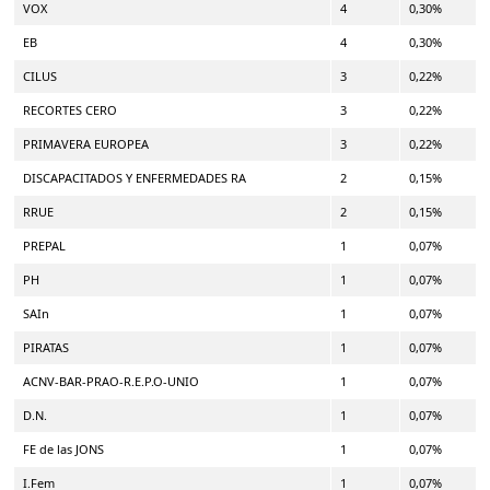
VOX
4
0,30%
EB
4
0,30%
CILUS
3
0,22%
RECORTES CERO
3
0,22%
PRIMAVERA EUROPEA
3
0,22%
DISCAPACITADOS Y ENFERMEDADES RA
2
0,15%
RRUE
2
0,15%
PREPAL
1
0,07%
PH
1
0,07%
SAIn
1
0,07%
PIRATAS
1
0,07%
ACNV-BAR-PRAO-R.E.P.O-UNIO
1
0,07%
D.N.
1
0,07%
FE de las JONS
1
0,07%
I.Fem
1
0,07%