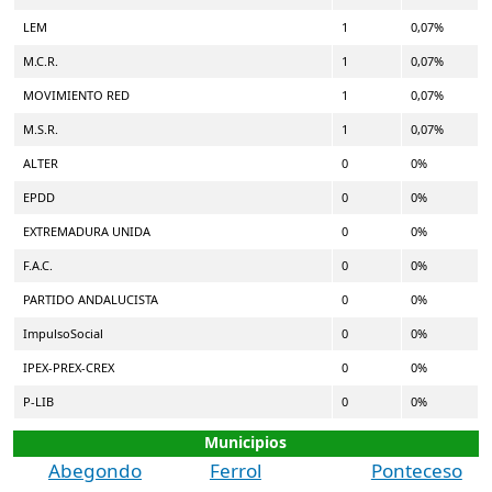
LEM
1
0,07%
M.C.R.
1
0,07%
MOVIMIENTO RED
1
0,07%
M.S.R.
1
0,07%
ALTER
0
0%
EPDD
0
0%
EXTREMADURA UNIDA
0
0%
F.A.C.
0
0%
PARTIDO ANDALUCISTA
0
0%
ImpulsoSocial
0
0%
IPEX-PREX-CREX
0
0%
P-LIB
0
0%
Municipios
Abegondo
Ferrol
Ponteceso