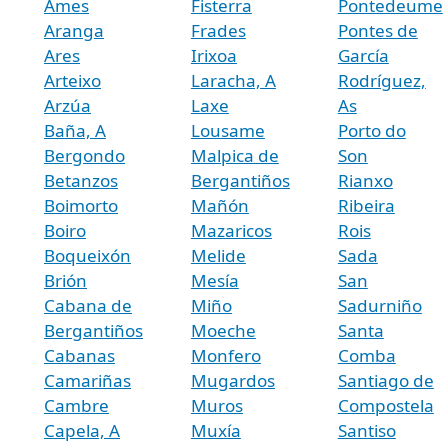
Ames
Fisterra
Pontedeume
Aranga
Frades
Pontes de
Ares
Irixoa
García
Arteixo
Laracha, A
Rodríguez,
Arzúa
Laxe
As
Baña, A
Lousame
Porto do
Bergondo
Malpica de
Son
Betanzos
Bergantiños
Rianxo
Boimorto
Mañón
Ribeira
Boiro
Mazaricos
Rois
Boqueixón
Melide
Sada
Brión
Mesía
San
Cabana de
Miño
Sadurniño
Bergantiños
Moeche
Santa
Cabanas
Monfero
Comba
Camariñas
Mugardos
Santiago de
Cambre
Muros
Compostela
Capela, A
Muxía
Santiso