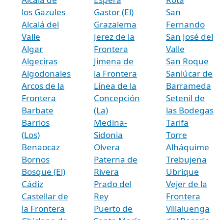
los Gazules
Gastor (El)
San
Alcalá del
Grazalema
Fernando
Valle
Jerez de la
San José del
Algar
Frontera
Valle
Algeciras
Jimena de
San Roque
Algodonales
la Frontera
Sanlúcar de
Arcos de la
Línea de la
Barrameda
Frontera
Concepción
Setenil de
Barbate
(La)
las Bodegas
Barrios
Medina-
Tarifa
(Los)
Sidonia
Torre
Benaocaz
Olvera
Alháquime
Bornos
Paterna de
Trebujena
Bosque (El)
Rivera
Ubrique
Cádiz
Prado del
Vejer de la
Castellar de
Rey
Frontera
la Frontera
Puerto de
Villaluenga