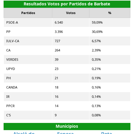
Resultados Votos por Partidos de Barbate
Partidos
Votos
%
PSOE-A
6.540
59,09%
PP
3.396
30,69%
IULV-CA
727
6,57%
CA
264
2,39%
VERDES
39
0,35%
UPYD
23
0,21%
PH
21
0,19%
CANDA
18
0,16%
IR
16
0,14%
PPCR
14
0,13%
C'S
9
0,08%
Municipios
Alcalá de
Espera
Rota