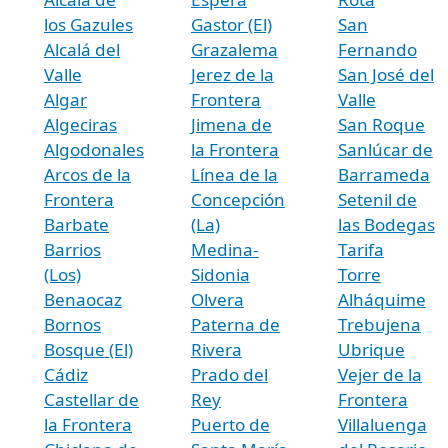
los Gazules
Gastor (El)
San
Alcalá del
Grazalema
Fernando
Valle
Jerez de la
San José del
Algar
Frontera
Valle
Algeciras
Jimena de
San Roque
Algodonales
la Frontera
Sanlúcar de
Arcos de la
Línea de la
Barrameda
Frontera
Concepción
Setenil de
Barbate
(La)
las Bodegas
Barrios
Medina-
Tarifa
(Los)
Sidonia
Torre
Benaocaz
Olvera
Alháquime
Bornos
Paterna de
Trebujena
Bosque (El)
Rivera
Ubrique
Cádiz
Prado del
Vejer de la
Castellar de
Rey
Frontera
la Frontera
Puerto de
Villaluenga