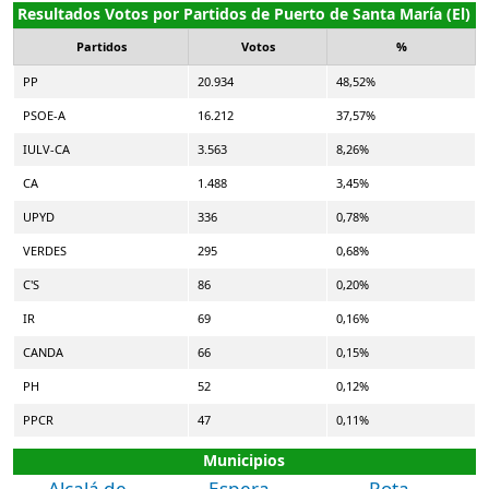
Resultados Votos por Partidos de Puerto de Santa María (El)
Partidos
Votos
%
PP
20.934
48,52%
PSOE-A
16.212
37,57%
IULV-CA
3.563
8,26%
CA
1.488
3,45%
UPYD
336
0,78%
VERDES
295
0,68%
C'S
86
0,20%
IR
69
0,16%
CANDA
66
0,15%
PH
52
0,12%
PPCR
47
0,11%
Municipios
Alcalá de
Espera
Rota