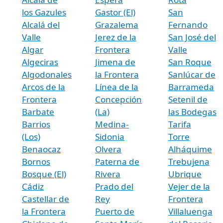
los Gazules
Gastor (El)
San
Alcalá del
Grazalema
Fernando
Valle
Jerez de la
San José del
Algar
Frontera
Valle
Algeciras
Jimena de
San Roque
Algodonales
la Frontera
Sanlúcar de
Arcos de la
Línea de la
Barrameda
Frontera
Concepción
Setenil de
Barbate
(La)
las Bodegas
Barrios
Medina-
Tarifa
(Los)
Sidonia
Torre
Benaocaz
Olvera
Alháquime
Bornos
Paterna de
Trebujena
Bosque (El)
Rivera
Ubrique
Cádiz
Prado del
Vejer de la
Castellar de
Rey
Frontera
la Frontera
Puerto de
Villaluenga