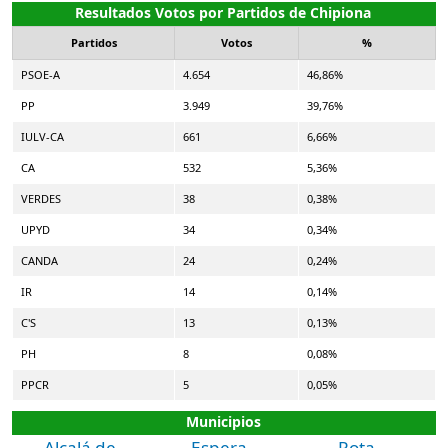
Resultados Votos por Partidos de Chipiona
Partidos
Votos
%
PSOE-A
4.654
46,86%
PP
3.949
39,76%
IULV-CA
661
6,66%
CA
532
5,36%
VERDES
38
0,38%
UPYD
34
0,34%
CANDA
24
0,24%
IR
14
0,14%
C'S
13
0,13%
PH
8
0,08%
PPCR
5
0,05%
Municipios
Alcalá de
Espera
Rota