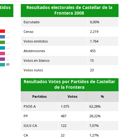
tidos
Resultados electorales de Castellar de la
Frontera 2008
Escrutado
0,00%
Censo
2.219
…
…
Votos emitidos
1.764
…
…
Abstenciones
455
…
…
Votos en blanco
15
IR
Votos nulos
23
Resultados Votos por Partidos de Castellar
de la Frontera
Partidos
Votos
%
PSOE-A
1.075
62,28%
PP
487
28,22%
IULV-CA
122
7,07%
CA
22
1,27%