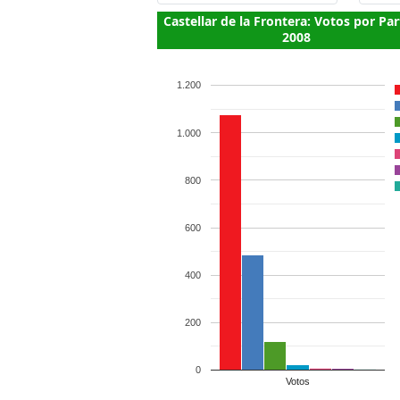
Castellar de la Frontera: Votos por Par
2008
1.200
1.000
800
600
400
200
0
Votos