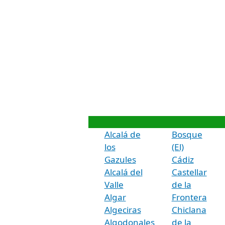
Alcalá de
Bosque
los
(El)
Gazules
Cádiz
Alcalá del
Castellar
Valle
de la
Algar
Frontera
Algeciras
Chiclana
Algodonales
de la