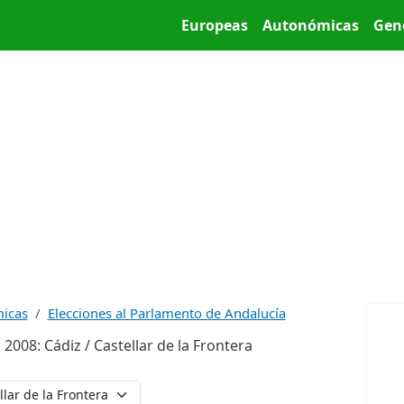
Pasar al contenido principal
Main menu
Europeas
Autonómicas
Gen
micas
Elecciones al Parlamento de Andalucía
008: Cádiz / Castellar de la Frontera