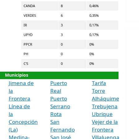
CANDA
8
0,46%
VERDES
6
0,35%
IR
3
0,17%
UPYD
3
0,17%
PPCR
0
0%
PH
0
0%
C'S
0
0%
Municipios
Jimena de
Puerto
Tarifa
la
Real
Torre
Frontera
Puerto
Alháquime
Línea de
Serrano
Trebujena
la
Rota
Ubrique
Concepción
San
Vejer de la
(La)
Fernando
Frontera
Medina-
San José
Villaluenga