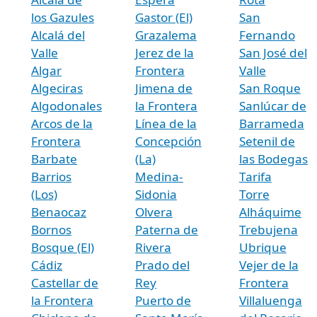
los Gazules
Gastor (El)
San
Alcalá del
Grazalema
Fernando
Valle
Jerez de la
San José del
Algar
Frontera
Valle
Algeciras
Jimena de
San Roque
Algodonales
la Frontera
Sanlúcar de
Arcos de la
Línea de la
Barrameda
Frontera
Concepción
Setenil de
Barbate
(La)
las Bodegas
Barrios
Medina-
Tarifa
(Los)
Sidonia
Torre
Benaocaz
Olvera
Alháquime
Bornos
Paterna de
Trebujena
Bosque (El)
Rivera
Ubrique
Cádiz
Prado del
Vejer de la
Castellar de
Rey
Frontera
la Frontera
Puerto de
Villaluenga