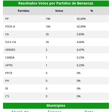
Resultados Votos por Partidos de Benaocaz
Partidos
Votos
%
PP
196
45,69%
PSOE-A
184
42,89%
CA
25
5,83%
IULV-CA
20
4,66%
VERDES
2
0,47%
CANDA
1
0,23%
UPYD
1
0,23%
PPCR
0
0%
PH
0
0%
IR
0
0%
C'S
0
0%
Municipios
Alcalá de
Espera
Rota