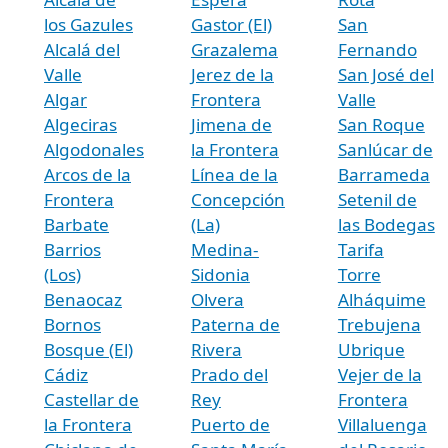
los Gazules
Gastor (El)
San
Alcalá del
Grazalema
Fernando
Valle
Jerez de la
San José del
Algar
Frontera
Valle
Algeciras
Jimena de
San Roque
Algodonales
la Frontera
Sanlúcar de
Arcos de la
Línea de la
Barrameda
Frontera
Concepción
Setenil de
Barbate
(La)
las Bodegas
Barrios
Medina-
Tarifa
(Los)
Sidonia
Torre
Benaocaz
Olvera
Alháquime
Bornos
Paterna de
Trebujena
Bosque (El)
Rivera
Ubrique
Cádiz
Prado del
Vejer de la
Castellar de
Rey
Frontera
la Frontera
Puerto de
Villaluenga