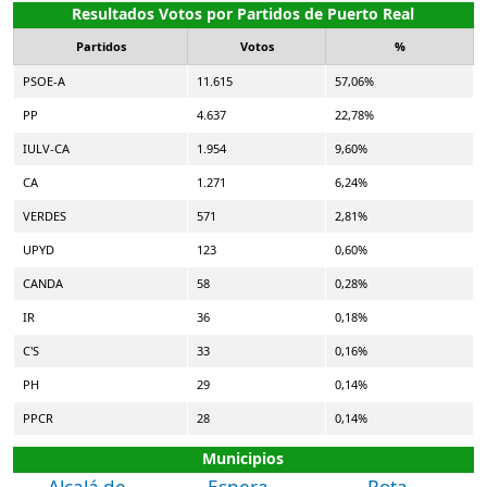
Resultados Votos por Partidos de Puerto Real
Partidos
Votos
%
PSOE-A
11.615
57,06%
PP
4.637
22,78%
IULV-CA
1.954
9,60%
CA
1.271
6,24%
VERDES
571
2,81%
UPYD
123
0,60%
CANDA
58
0,28%
IR
36
0,18%
C'S
33
0,16%
PH
29
0,14%
PPCR
28
0,14%
Municipios
Alcalá de
Espera
Rota