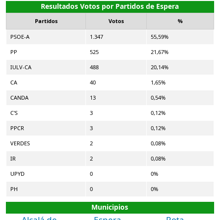
Resultados Votos por Partidos de Espera
Partidos
Votos
%
PSOE-A
1.347
55,59%
PP
525
21,67%
IULV-CA
488
20,14%
CA
40
1,65%
CANDA
13
0,54%
C'S
3
0,12%
PPCR
3
0,12%
VERDES
2
0,08%
IR
2
0,08%
UPYD
0
0%
PH
0
0%
Municipios
Alcalá de
Espera
Rota