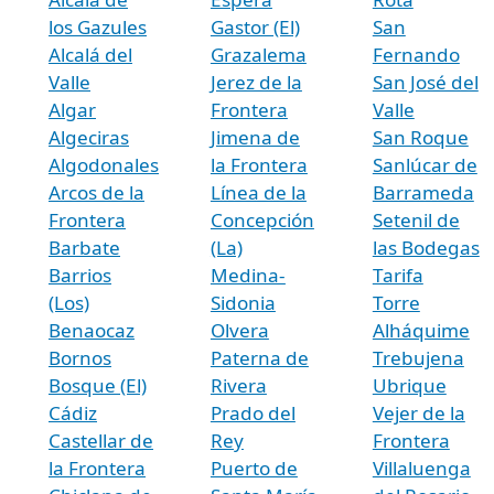
los Gazules
Gastor (El)
San
Alcalá del
Grazalema
Fernando
Valle
Jerez de la
San José del
Algar
Frontera
Valle
Algeciras
Jimena de
San Roque
Algodonales
la Frontera
Sanlúcar de
Arcos de la
Línea de la
Barrameda
Frontera
Concepción
Setenil de
Barbate
(La)
las Bodegas
Barrios
Medina-
Tarifa
(Los)
Sidonia
Torre
Benaocaz
Olvera
Alháquime
Bornos
Paterna de
Trebujena
Bosque (El)
Rivera
Ubrique
Cádiz
Prado del
Vejer de la
Castellar de
Rey
Frontera
la Frontera
Puerto de
Villaluenga