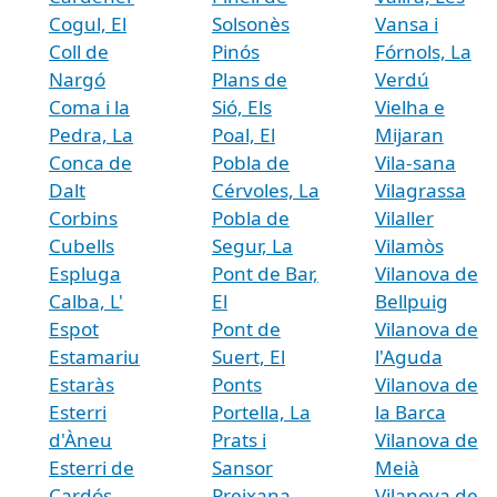
Cogul, El
Solsonès
Vansa i
Coll de
Pinós
Fórnols, La
Nargó
Plans de
Verdú
Coma i la
Sió, Els
Vielha e
Pedra, La
Poal, El
Mijaran
Conca de
Pobla de
Vila-sana
Dalt
Cérvoles, La
Vilagrassa
Corbins
Pobla de
Vilaller
Cubells
Segur, La
Vilamòs
Espluga
Pont de Bar,
Vilanova de
Calba, L'
El
Bellpuig
Espot
Pont de
Vilanova de
Estamariu
Suert, El
l'Aguda
Estaràs
Ponts
Vilanova de
Esterri
Portella, La
la Barca
d'Àneu
Prats i
Vilanova de
Esterri de
Sansor
Meià
Cardós
Preixana
Vilanova de