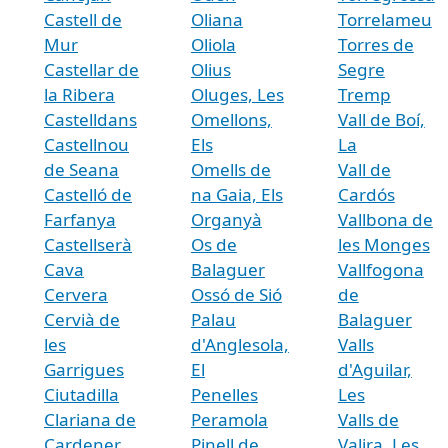
Castell de
Oliana
Torrelameu
Mur
Oliola
Torres de
Castellar de
Olius
Segre
la Ribera
Oluges, Les
Tremp
Castelldans
Omellons,
Vall de Boí,
Castellnou
Els
La
de Seana
Omells de
Vall de
Castelló de
na Gaia, Els
Cardós
Farfanya
Organyà
Vallbona de
Castellserà
Os de
les Monges
Cava
Balaguer
Vallfogona
Cervera
Ossó de Sió
de
Cervià de
Palau
Balaguer
les
d'Anglesola,
Valls
Garrigues
El
d'Aguilar,
Ciutadilla
Penelles
Les
Clariana de
Peramola
Valls de
Cardener
Pinell de
Valira, Les