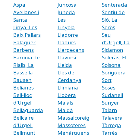
Aspa
Juncosa
Senterada
Avellanes i
Juneda
Sentiu de
Santa
Les
Sió, La
Linya, Les
Linyola
Seròs
Baix Pallars
Lladorre
Seu
Balaguer
Lladurs
d'Urgell, La
Barbens
Llardecans
Sidamon
Baronia de
Llavorsí
Soleràs, El
Rialb, La
Lleida
Solsona
Bassella
Lles de
Soriguera
Bausen
Cerdanya
Sort
Belianes
Llimiana
Soses
Bell-lloc
Llobera
Sudanell
d'Urgell
Maials
Sunyer
Bellaguarda
Maldà
Talarn
Bellcaire
Massalcoreig
Talavera
d'Urgell
Massoteres
Tàrrega
Bellmunt
Menàrguens
Tarrés