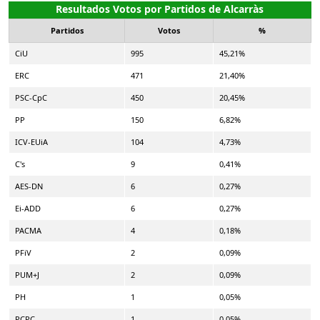
Resultados Votos por Partidos de Alcarràs
Partidos
Votos
%
CiU
995
45,21%
ERC
471
21,40%
PSC-CpC
450
20,45%
PP
150
6,82%
ICV-EUiA
104
4,73%
C's
9
0,41%
AES-DN
6
0,27%
Ei-ADD
6
0,27%
PACMA
4
0,18%
PFiV
2
0,09%
PUM+J
2
0,09%
PH
1
0,05%
PCPC
1
0,05%