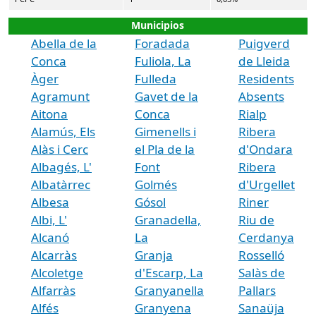
Municipios
Abella de la
Foradada
Puigverd
Conca
Fuliola, La
de Lleida
Àger
Fulleda
Residents
Agramunt
Gavet de la
Absents
Aitona
Conca
Rialp
Alamús, Els
Gimenells i
Ribera
Alàs i Cerc
el Pla de la
d'Ondara
Albagés, L'
Font
Ribera
Albatàrrec
Golmés
d'Urgellet
Albesa
Gósol
Riner
Albi, L'
Granadella,
Riu de
Alcanó
La
Cerdanya
Alcarràs
Granja
Rosselló
Alcoletge
d'Escarp, La
Salàs de
Alfarràs
Granyanella
Pallars
Alfés
Granyena
Sanaüja