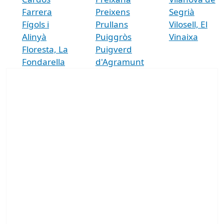
Farrera
Preixens
Segrià
Fígols i
Prullans
Vilosell, El
Alinyà
Puiggròs
Vinaixa
Floresta, La
Puigverd
Fondarella
d'Agramunt