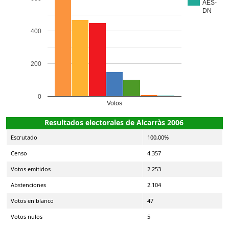
AES-
DN
400
200
0
Votos
Resultados electorales de Alcarràs 2006
Escrutado
100,00%
Censo
4.357
Votos emitidos
2.253
Abstenciones
2.104
Votos en blanco
47
Votos nulos
5