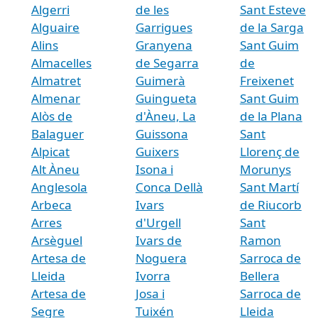
Algerri
de les
Sant Esteve
Alguaire
Garrigues
de la Sarga
Alins
Granyena
Sant Guim
Almacelles
de Segarra
de
Almatret
Guimerà
Freixenet
Almenar
Guingueta
Sant Guim
Alòs de
d'Àneu, La
de la Plana
Balaguer
Guissona
Sant
Alpicat
Guixers
Llorenç de
Alt Àneu
Isona i
Morunys
Anglesola
Conca Dellà
Sant Martí
Arbeca
Ivars
de Riucorb
Arres
d'Urgell
Sant
Arsèguel
Ivars de
Ramon
Artesa de
Noguera
Sarroca de
Lleida
Ivorra
Bellera
Artesa de
Josa i
Sarroca de
Segre
Tuixén
Lleida