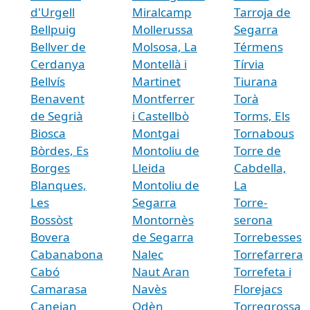
d'Urgell
Miralcamp
Tarroja de
Bellpuig
Mollerussa
Segarra
Bellver de
Molsosa, La
Térmens
Cerdanya
Montellà i
Tírvia
Bellvís
Martinet
Tiurana
Benavent
Montferrer
Torà
de Segrià
i Castellbò
Torms, Els
Biosca
Montgai
Tornabous
Bòrdes, Es
Montoliu de
Torre de
Borges
Lleida
Cabdella,
Blanques,
Montoliu de
La
Les
Segarra
Torre-
Bossòst
Montornès
serona
Bovera
de Segarra
Torrebesses
Cabanabona
Nalec
Torrefarrera
Cabó
Naut Aran
Torrefeta i
Camarasa
Navès
Florejacs
Canejan
Odèn
Torregrossa