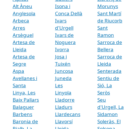
Alt Àneu
Isona i
Morunys
Anglesola
Conca Dellà
Sant Martí
Arbeca
Ivars
de Riucorb
Arres
d'Urgell
Sant
Arsèguel
Ivars de
Ramon
Artesa de
Noguera
Sarroca de
Lleida
Ivorra
Bellera
Artesa de
Josa i
Sarroca de
Segre
Tuixén
Lleida
Aspa
Juncosa
Senterada
Avellanes i
Juneda
Sentiu de
Santa
Les
Sió, La
Linya, Les
Linyola
Seròs
Baix Pallars
Lladorre
Seu
Balaguer
Lladurs
d'Urgell, La
Barbens
Llardecans
Sidamon
Baronia de
Llavorsí
Soleràs, El
Rialb, La
Lleida
Solsona