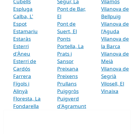
Cubells
Segur, La
Vilamòs
Espluga
Pont de Bar,
Vilanova de
Calba, L'
El
Bellpuig
Espot
Pont de
Vilanova de
Estamariu
Suert, El
l'Aguda
Estaràs
Ponts
Vilanova de
Esterri
Portella, La
la Barca
d'Àneu
Prats i
Vilanova de
Esterri de
Sansor
Meià
Cardós
Preixana
Vilanova de
Farrera
Preixens
Segrià
Fígols i
Prullans
Vilosell, El
Alinyà
Puiggròs
Vinaixa
Floresta, La
Puigverd
Fondarella
d'Agramunt