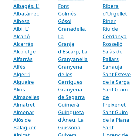
Albagés, L'
Font
Ribera
Albatàrrec
Golmés
d'Urgellet
Albesa
Gósol
Riner
Albi, L'
Granadella,
Riu de
Alcanó
La
Cerdanya
Alcarràs
Granja
Rosselló
Alcoletge
d'Escarp, La
Salàs de
Alfarràs
Granyanella
Pallars
Alfés
Granyena
Sanaüja
Algerri
de les
Sant Esteve
Alguaire
Garrigues
de la Sarga
Alins
Granyena
Sant Guim
Almacelles
de Segarra
de
Almatret
Guimerà
Freixenet
Almenar
Guingueta
Sant Guim
Alòs de
d'Àneu, La
de la Plana
Balaguer
Guissona
Sant
Alpicat
Guixers
Llorenç de