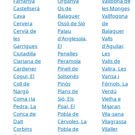
Farfanya
Organyà
Vallbona de
Castellserà
Os de
les Monges
Cava
Balaguer
Vallfogona
Cervera
Ossó de Sió
de
Cervià de
Palau
Balaguer
les
d'Anglesola,
Valls
Garrigues
El
d'Aguilar,
Ciutadilla
Penelles
Les
Clariana de
Peramola
Valls de
Cardener
Pinell de
Valira, Les
Cogul, El
Solsonès
Vansa i
Coll de
Pinós
Fórnols, La
Nargó
Plans de
Verdú
Coma i la
Sió, Els
Vielha e
Pedra, La
Poal, El
Mijaran
Conca de
Pobla de
Vila-sana
Dalt
Cérvoles, La
Vilagrassa
Corbins
Pobla de
Vilaller