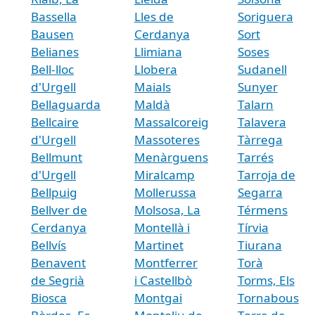
Bassella
Lles de
Soriguera
Bausen
Cerdanya
Sort
Belianes
Llimiana
Soses
Bell-lloc
Llobera
Sudanell
d'Urgell
Maials
Sunyer
Bellaguarda
Maldà
Talarn
Bellcaire
Massalcoreig
Talavera
d'Urgell
Massoteres
Tàrrega
Bellmunt
Menàrguens
Tarrés
d'Urgell
Miralcamp
Tarroja de
Bellpuig
Mollerussa
Segarra
Bellver de
Molsosa, La
Térmens
Cerdanya
Montellà i
Tírvia
Bellvís
Martinet
Tiurana
Benavent
Montferrer
Torà
de Segrià
i Castellbò
Torms, Els
Biosca
Montgai
Tornabous