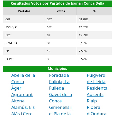
Resultados Votos por Partidos de Isona i Conca Dellà
Partidos
Votos
%
CiU
337
58,20%
PSC-CpC
102
17,62%
ERC
92
15,89%
ICV-EUiA
30
5,18%
PP
15
2,59%
PCPC
3
0,52%
Municipios
Abella de la
Foradada
Puigverd
Conca
Fuliola, La
de Lleida
Àger
Fulleda
Residents
Agramunt
Gavet de la
Absents
Aitona
Conca
Rialp
Alamús, Els
Gimenells i
Ribera
Alàs i Cerc
el Pla de la
d'Ondara