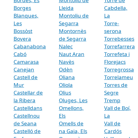
Bòrdes, Es
Montoliu de
Torre de
Borges
Lleida
Cabdella,
Blanques,
Montoliu de
La
Les
Segarra
Torre-
Bossòst
Montornès
serona
Bovera
de Segarra
Torrebesses
Cabanabona
Nalec
Torrefarrera
Cabó
Naut Aran
Torrefeta i
Camarasa
Navès
Florejacs
Canejan
Odèn
Torregrossa
Castell de
Oliana
Torrelameu
Mur
Oliola
Torres de
Castellar de
Olius
Segre
la Ribera
Oluges, Les
Tremp
Castelldans
Omellons,
Vall de Boí,
Castellnou
Els
La
de Seana
Omells de
Vall de
Castelló de
na Gaia, Els
Cardós