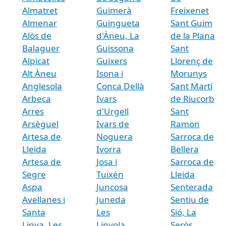
Almatret
Guimerà
Freixenet
Almenar
Guingueta
Sant Guim
Alòs de
d'Àneu, La
de la Plana
Balaguer
Guissona
Sant
Alpicat
Guixers
Llorenç de
Alt Àneu
Isona i
Morunys
Anglesola
Conca Dellà
Sant Martí
Arbeca
Ivars
de Riucorb
Arres
d'Urgell
Sant
Arsèguel
Ivars de
Ramon
Artesa de
Noguera
Sarroca de
Lleida
Ivorra
Bellera
Artesa de
Josa i
Sarroca de
Segre
Tuixén
Lleida
Aspa
Juncosa
Senterada
Avellanes i
Juneda
Sentiu de
Santa
Les
Sió, La
Linya, Les
Linyola
Seròs