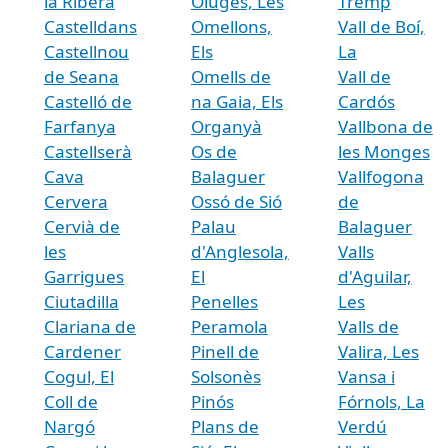
la Ribera
Oluges, Les
Tremp
Castelldans
Omellons,
Vall de Boí,
Castellnou
Els
La
de Seana
Omells de
Vall de
Castelló de
na Gaia, Els
Cardós
Farfanya
Organyà
Vallbona de
Castellserà
Os de
les Monges
Cava
Balaguer
Vallfogona
Cervera
Ossó de Sió
de
Cervià de
Palau
Balaguer
les
d'Anglesola,
Valls
Garrigues
El
d'Aguilar,
Ciutadilla
Penelles
Les
Clariana de
Peramola
Valls de
Cardener
Pinell de
Valira, Les
Cogul, El
Solsonès
Vansa i
Coll de
Pinós
Fórnols, La
Nargó
Plans de
Verdú