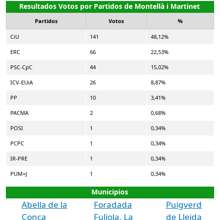
Resultados Votos por Partidos de Montellà i Martinet
Partidos
Votos
%
CiU
141
48,12%
ERC
66
22,53%
PSC-CpC
44
15,02%
ICV-EUiA
26
8,87%
PP
10
3,41%
PACMA
2
0,68%
POSI
1
0,34%
PCPC
1
0,34%
IR-PRE
1
0,34%
PUM+J
1
0,34%
Municipios
Abella de la
Foradada
Puigverd
Conca
Fuliola, La
de Lleida