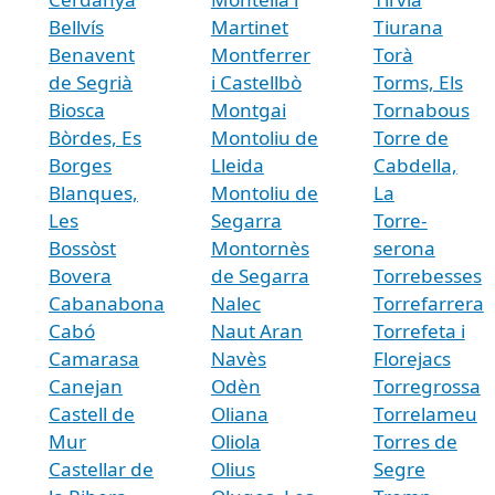
Bellvís
Martinet
Tiurana
Benavent
Montferrer
Torà
de Segrià
i Castellbò
Torms, Els
Biosca
Montgai
Tornabous
Bòrdes, Es
Montoliu de
Torre de
Borges
Lleida
Cabdella,
Blanques,
Montoliu de
La
Les
Segarra
Torre-
Bossòst
Montornès
serona
Bovera
de Segarra
Torrebesses
Cabanabona
Nalec
Torrefarrera
Cabó
Naut Aran
Torrefeta i
Camarasa
Navès
Florejacs
Canejan
Odèn
Torregrossa
Castell de
Oliana
Torrelameu
Mur
Oliola
Torres de
Castellar de
Olius
Segre