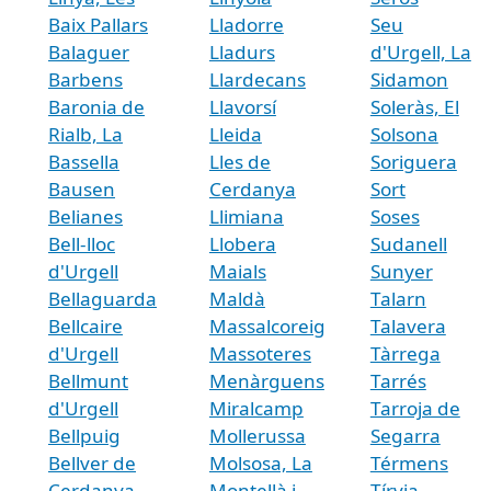
Baix Pallars
Lladorre
Seu
Balaguer
Lladurs
d'Urgell, La
Barbens
Llardecans
Sidamon
Baronia de
Llavorsí
Soleràs, El
Rialb, La
Lleida
Solsona
Bassella
Lles de
Soriguera
Bausen
Cerdanya
Sort
Belianes
Llimiana
Soses
Bell-lloc
Llobera
Sudanell
d'Urgell
Maials
Sunyer
Bellaguarda
Maldà
Talarn
Bellcaire
Massalcoreig
Talavera
d'Urgell
Massoteres
Tàrrega
Bellmunt
Menàrguens
Tarrés
d'Urgell
Miralcamp
Tarroja de
Bellpuig
Mollerussa
Segarra
Bellver de
Molsosa, La
Térmens
Cerdanya
Montellà i
Tírvia