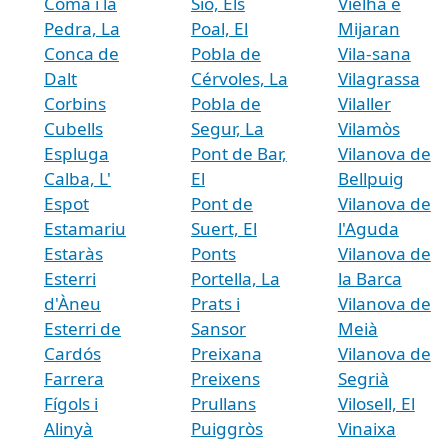
Coma i la
Sió, Els
Vielha e
Pedra, La
Poal, El
Mijaran
Conca de
Pobla de
Vila-sana
Dalt
Cérvoles, La
Vilagrassa
Corbins
Pobla de
Vilaller
Cubells
Segur, La
Vilamòs
Espluga
Pont de Bar,
Vilanova de
Calba, L'
El
Bellpuig
Espot
Pont de
Vilanova de
Estamariu
Suert, El
l'Aguda
Estaràs
Ponts
Vilanova de
Esterri
Portella, La
la Barca
d'Àneu
Prats i
Vilanova de
Esterri de
Sansor
Meià
Cardós
Preixana
Vilanova de
Farrera
Preixens
Segrià
Fígols i
Prullans
Vilosell, El
Alinyà
Puiggròs
Vinaixa