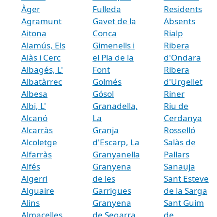
Àger
Fulleda
Residents
Agramunt
Gavet de la
Absents
Aitona
Conca
Rialp
Alamús, Els
Gimenells i
Ribera
Alàs i Cerc
el Pla de la
d'Ondara
Albagés, L'
Font
Ribera
Albatàrrec
Golmés
d'Urgellet
Albesa
Gósol
Riner
Albi, L'
Granadella,
Riu de
Alcanó
La
Cerdanya
Alcarràs
Granja
Rosselló
Alcoletge
d'Escarp, La
Salàs de
Alfarràs
Granyanella
Pallars
Alfés
Granyena
Sanaüja
Algerri
de les
Sant Esteve
Alguaire
Garrigues
de la Sarga
Alins
Granyena
Sant Guim
Almacelles
de Segarra
de