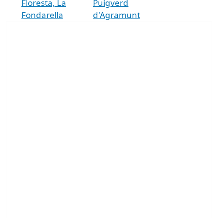
Floresta, La
Puigverd
Fondarella
d'Agramunt