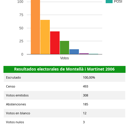
POSI
100
75
50
25
0
Votos
Resultados electorales de Montellà i Martinet 2006
Escrutado
100,00%
Censo
493
Votos emitidos
308
Abstenciones
185
Votos en blanco
12
Votos nulos
3