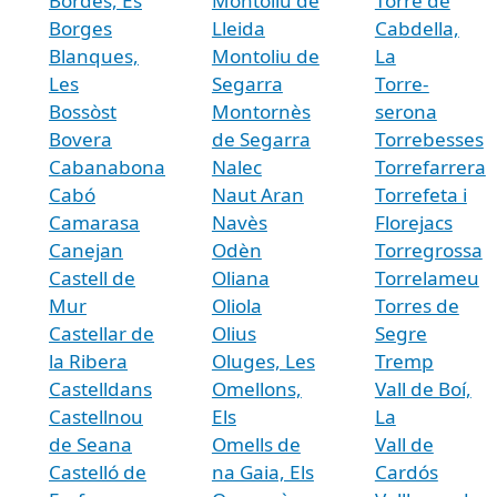
Bòrdes, Es
Montoliu de
Torre de
Borges
Lleida
Cabdella,
Blanques,
Montoliu de
La
Les
Segarra
Torre-
Bossòst
Montornès
serona
Bovera
de Segarra
Torrebesses
Cabanabona
Nalec
Torrefarrera
Cabó
Naut Aran
Torrefeta i
Camarasa
Navès
Florejacs
Canejan
Odèn
Torregrossa
Castell de
Oliana
Torrelameu
Mur
Oliola
Torres de
Castellar de
Olius
Segre
la Ribera
Oluges, Les
Tremp
Castelldans
Omellons,
Vall de Boí,
Castellnou
Els
La
de Seana
Omells de
Vall de
Castelló de
na Gaia, Els
Cardós