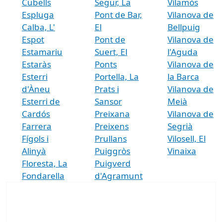
Cubells
Segur, La
Vilamòs
Espluga
Pont de Bar,
Vilanova de
Calba, L'
El
Bellpuig
Espot
Pont de
Vilanova de
Estamariu
Suert, El
l'Aguda
Estaràs
Ponts
Vilanova de
Esterri
Portella, La
la Barca
d'Àneu
Prats i
Vilanova de
Esterri de
Sansor
Meià
Cardós
Preixana
Vilanova de
Farrera
Preixens
Segrià
Fígols i
Prullans
Vilosell, El
Alinyà
Puiggròs
Vinaixa
Floresta, La
Puigverd
Fondarella
d'Agramunt