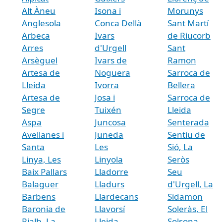
Alt Àneu
Isona i
Morunys
Anglesola
Conca Dellà
Sant Martí
Arbeca
Ivars
de Riucorb
Arres
d'Urgell
Sant
Arsèguel
Ivars de
Ramon
Artesa de
Noguera
Sarroca de
Lleida
Ivorra
Bellera
Artesa de
Josa i
Sarroca de
Segre
Tuixén
Lleida
Aspa
Juncosa
Senterada
Avellanes i
Juneda
Sentiu de
Santa
Les
Sió, La
Linya, Les
Linyola
Seròs
Baix Pallars
Lladorre
Seu
Balaguer
Lladurs
d'Urgell, La
Barbens
Llardecans
Sidamon
Baronia de
Llavorsí
Soleràs, El
Rialb, La
Lleida
Solsona