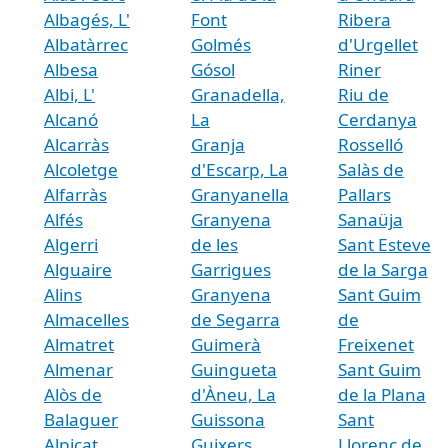
Albagés, L'
Font
Ribera
Albatàrrec
Golmés
d'Urgellet
Albesa
Gósol
Riner
Albi, L'
Granadella,
Riu de
Alcanó
La
Cerdanya
Alcarràs
Granja
Rosselló
Alcoletge
d'Escarp, La
Salàs de
Alfarràs
Granyanella
Pallars
Alfés
Granyena
Sanaüja
Algerri
de les
Sant Esteve
Alguaire
Garrigues
de la Sarga
Alins
Granyena
Sant Guim
Almacelles
de Segarra
de
Almatret
Guimerà
Freixenet
Almenar
Guingueta
Sant Guim
Alòs de
d'Àneu, La
de la Plana
Balaguer
Guissona
Sant
Alpicat
Guixers
Llorenç de