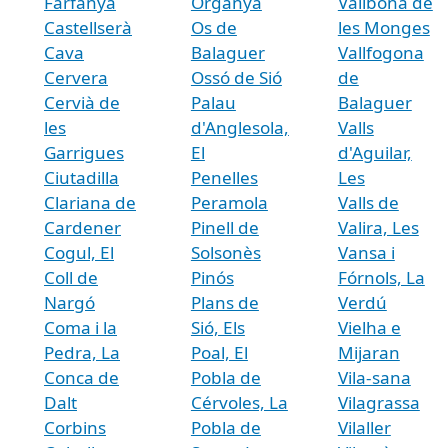
Farfanya
Organyà
Vallbona de
Castellserà
Os de
les Monges
Cava
Balaguer
Vallfogona
Cervera
Ossó de Sió
de
Cervià de
Palau
Balaguer
les
d'Anglesola,
Valls
Garrigues
El
d'Aguilar,
Ciutadilla
Penelles
Les
Clariana de
Peramola
Valls de
Cardener
Pinell de
Valira, Les
Cogul, El
Solsonès
Vansa i
Coll de
Pinós
Fórnols, La
Nargó
Plans de
Verdú
Coma i la
Sió, Els
Vielha e
Pedra, La
Poal, El
Mijaran
Conca de
Pobla de
Vila-sana
Dalt
Cérvoles, La
Vilagrassa
Corbins
Pobla de
Vilaller