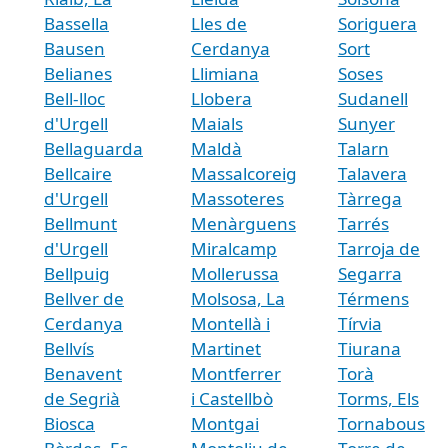
Bassella
Lles de
Soriguera
Bausen
Cerdanya
Sort
Belianes
Llimiana
Soses
Bell-lloc
Llobera
Sudanell
d'Urgell
Maials
Sunyer
Bellaguarda
Maldà
Talarn
Bellcaire
Massalcoreig
Talavera
d'Urgell
Massoteres
Tàrrega
Bellmunt
Menàrguens
Tarrés
d'Urgell
Miralcamp
Tarroja de
Bellpuig
Mollerussa
Segarra
Bellver de
Molsosa, La
Térmens
Cerdanya
Montellà i
Tírvia
Bellvís
Martinet
Tiurana
Benavent
Montferrer
Torà
de Segrià
i Castellbò
Torms, Els
Biosca
Montgai
Tornabous