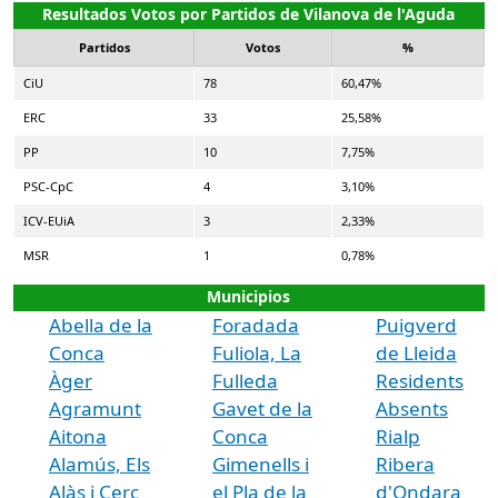
Resultados Votos por Partidos de Vilanova de l'Aguda
Partidos
Votos
%
CiU
78
60,47%
ERC
33
25,58%
PP
10
7,75%
PSC-CpC
4
3,10%
ICV-EUiA
3
2,33%
MSR
1
0,78%
Municipios
Abella de la
Foradada
Puigverd
Conca
Fuliola, La
de Lleida
Àger
Fulleda
Residents
Agramunt
Gavet de la
Absents
Aitona
Conca
Rialp
Alamús, Els
Gimenells i
Ribera
Alàs i Cerc
el Pla de la
d'Ondara