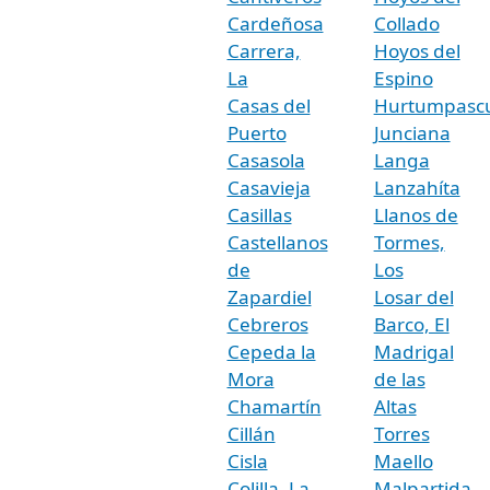
Cardeñosa
Collado
Carrera,
Hoyos del
La
Espino
Casas del
Hurtumpasc
Puerto
Junciana
Casasola
Langa
Casavieja
Lanzahíta
Casillas
Llanos de
Castellanos
Tormes,
de
Los
Zapardiel
Losar del
Cebreros
Barco, El
Cepeda la
Madrigal
Mora
de las
Chamartín
Altas
Cillán
Torres
Cisla
Maello
Colilla, La
Malpartida