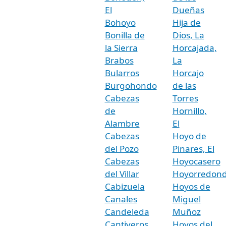
El
Dueñas
Bohoyo
Hija de
Bonilla de
Dios, La
la Sierra
Horcajada,
Brabos
La
Bularros
Horcajo
Burgohondo
de las
Cabezas
Torres
de
Hornillo,
Alambre
El
Cabezas
Hoyo de
del Pozo
Pinares, El
Cabezas
Hoyocasero
del Villar
Hoyorredon
Cabizuela
Hoyos de
Canales
Miguel
Candeleda
Muñoz
Cantiveros
Hoyos del