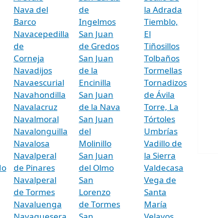
Nava del
de
la Adrada
Barco
Ingelmos
Tiemblo,
Navacepedilla
San Juan
El
de
de Gredos
Tiñosillos
Corneja
San Juan
Tolbaños
Navadijos
de la
Tormellas
Navaescurial
Encinilla
Tornadizos
Navahondilla
San Juan
de Ávila
Navalacruz
de la Nava
Torre, La
Navalmoral
San Juan
Tórtoles
Navalonguilla
del
Umbrías
Navalosa
Molinillo
Vadillo de
Navalperal
San Juan
la Sierra
do
de Pinares
del Olmo
Valdecasa
Navalperal
San
Vega de
de Tormes
Lorenzo
Santa
Navaluenga
de Tormes
María
Navaquesera
San
Velayos