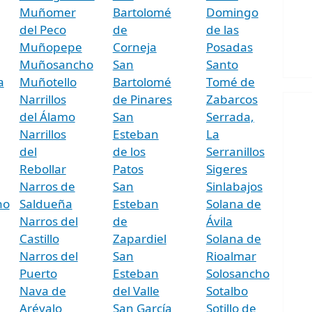
Muñomer
Bartolomé
Domingo
del Peco
de
de las
Muñopepe
Corneja
Posadas
Muñosancho
San
Santo
a
Muñotello
Bartolomé
Tomé de
Narrillos
de Pinares
Zabarcos
del Álamo
San
Serrada,
Narrillos
Esteban
La
del
de los
Serranillos
Rebollar
Patos
Sigeres
Narros de
San
Sinlabajos
ho
Saldueña
Esteban
Solana de
Narros del
de
Ávila
Castillo
Zapardiel
Solana de
Narros del
San
Rioalmar
Puerto
Esteban
Solosancho
Nava de
del Valle
Sotalbo
Arévalo
San García
Sotillo de