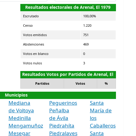
Resultados electorales de Arenal, El 1979
Escrutado
100,00%
Censo
1.220
Votos emitidos
751
Abstenciones
469
Votos en blanco
0
Votos nulos
3
Resultados Votos por Partidos de Arenal, El
Partidos
Votos
%
Municipios
Mediana
Peguerinos
Santa
de Voltoya
Peñalba
María de
Medinilla
de Ávila
los
Mengamuñoz
Piedrahíta
Caballeros
Mesegar
Piedralaves
Santa