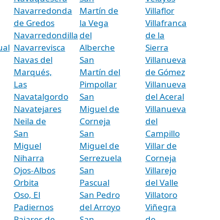
Navarredonda
Martín de
Villaflor
de Gredos
la Vega
Villafranca
Navarredondilla
del
de la
ual
Navarrevisca
Alberche
Sierra
Navas del
San
Villanueva
Marqués,
Martín del
de Gómez
Las
Pimpollar
Villanueva
Navatalgordo
San
del Aceral
Navatejares
Miguel de
Villanueva
Neila de
Corneja
del
San
San
Campillo
Miguel
Miguel de
Villar de
Niharra
Serrezuela
Corneja
Ojos-Albos
San
Villarejo
Orbita
Pascual
del Valle
Oso, El
San Pedro
Villatoro
Padiernos
del Arroyo
Viñegra
Pajares de
San
de