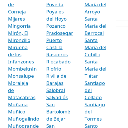
de
Poveda
María del
Corneja
Poyales
Arroyo
Mijares
del Hoyo
Santa
Mingorría
Pozanco
María del
Mirón, El
Pradosegar
Berrocal
Mironcillo
Puerto
Santa
Mirueña
Castilla
María del
de los
Rasueros
Cubillo
Infanzones
Riocabado
Santa
Mombeltrán
Riofrío
María del
Monsalupe
Rivilla de
Tiétar
Moraleja
Barajas
Santiago
de
Salobral
del
Matacabras
Salvadiós
Collado
Muñana
San
Santiago
Muñico
Bartolomé
del
Muñogalindo
de Béjar
Tormes
Muñogrande
San
Santo