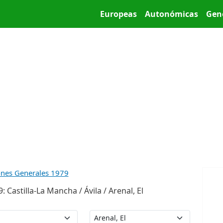
Pasar al contenido principal
Main menu
Europeas
Autonómicas
Gen
ones Generales 1979
Castilla-La Mancha / Ávila / Arenal, El