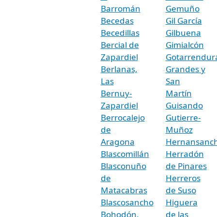
Barromán
Gemuño
Becedas
Gil García
Becedillas
Gilbuena
Bercial de
Gimialcón
Zapardiel
Gotarrendur
Berlanas,
Grandes y
Las
San
Bernuy-
Martín
Zapardiel
Guisando
Berrocalejo
Gutierre-
de
Muñoz
Aragona
Hernansanc
Blascomillán
Herradón
Blasconuño
de Pinares
de
Herreros
Matacabras
de Suso
Blascosancho
Higuera
Bohodón,
de las