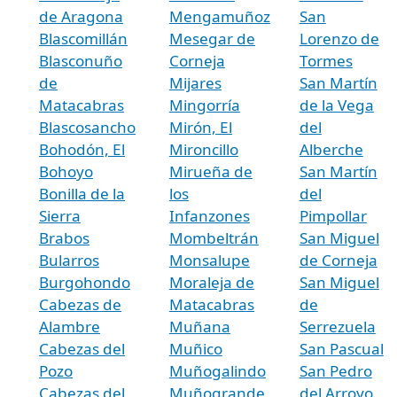
de Aragona
Mengamuñoz
San
Blascomillán
Mesegar de
Lorenzo de
Blasconuño
Corneja
Tormes
de
Mijares
San Martín
Matacabras
Mingorría
de la Vega
Blascosancho
Mirón, El
del
Bohodón, El
Mironcillo
Alberche
Bohoyo
Mirueña de
San Martín
Bonilla de la
los
del
Sierra
Infanzones
Pimpollar
Brabos
Mombeltrán
San Miguel
Bularros
Monsalupe
de Corneja
Burgohondo
Moraleja de
San Miguel
Cabezas de
Matacabras
de
Alambre
Muñana
Serrezuela
Cabezas del
Muñico
San Pascual
Pozo
Muñogalindo
San Pedro
Cabezas del
Muñogrande
del Arroyo