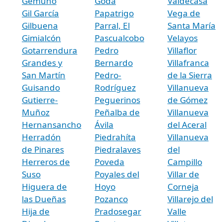
Gemuño
Goda
Valdecasa
Gil García
Papatrigo
Vega de
Gilbuena
Parral, El
Santa María
Gimialcón
Pascualcobo
Velayos
Gotarrendura
Pedro
Villaflor
Grandes y
Bernardo
Villafranca
San Martín
Pedro-
de la Sierra
Guisando
Rodríguez
Villanueva
Gutierre-
Peguerinos
de Gómez
Muñoz
Peñalba de
Villanueva
Hernansancho
Ávila
del Aceral
Herradón
Piedrahíta
Villanueva
de Pinares
Piedralaves
del
Herreros de
Poveda
Campillo
Suso
Poyales del
Villar de
Higuera de
Hoyo
Corneja
las Dueñas
Pozanco
Villarejo del
Hija de
Pradosegar
Valle