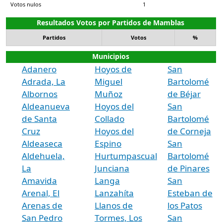
Votos nulos
1
Resultados Votos por Partidos de Mamblas
Partidos
Votos
%
Municipios
Adanero
Hoyos de
San
Adrada, La
Miguel
Bartolomé
Albornos
Muñoz
de Béjar
Aldeanueva
Hoyos del
San
de Santa
Collado
Bartolomé
Cruz
Hoyos del
de Corneja
Aldeaseca
Espino
San
Aldehuela,
Hurtumpascual
Bartolomé
La
Junciana
de Pinares
Amavida
Langa
San
Arenal, El
Lanzahíta
Esteban de
Arenas de
Llanos de
los Patos
San Pedro
Tormes, Los
San