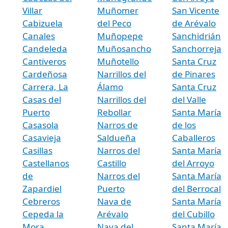
Villar
Muñomer
San Vicente
Cabizuela
del Peco
de Arévalo
Canales
Muñopepe
Sanchidrián
Candeleda
Muñosancho
Sanchorreja
Cantiveros
Muñotello
Santa Cruz
Cardeñosa
Narrillos del
de Pinares
Carrera, La
Álamo
Santa Cruz
Casas del
Narrillos del
del Valle
Puerto
Rebollar
Santa María
Casasola
Narros de
de los
Casavieja
Saldueña
Caballeros
Casillas
Narros del
Santa María
Castellanos
Castillo
del Arroyo
de
Narros del
Santa María
Zapardiel
Puerto
del Berrocal
Cebreros
Nava de
Santa María
Cepeda la
Arévalo
del Cubillo
Mora
Nava del
Santa María