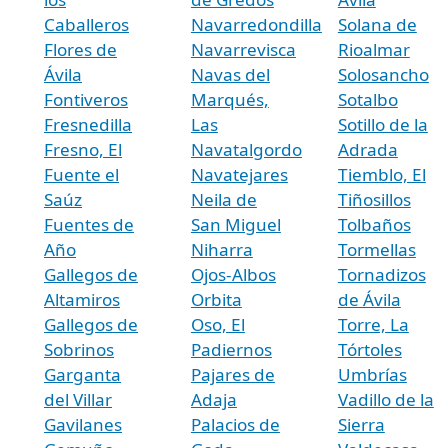
Caballeros
Navarredondilla
Solana de
Flores de
Navarrevisca
Rioalmar
Ávila
Navas del
Solosancho
Fontiveros
Marqués,
Sotalbo
Fresnedilla
Las
Sotillo de la
Fresno, El
Navatalgordo
Adrada
Fuente el
Navatejares
Tiemblo, El
Saúz
Neila de
Tiñosillos
Fuentes de
San Miguel
Tolbaños
Año
Niharra
Tormellas
Gallegos de
Ojos-Albos
Tornadizos
Altamiros
Orbita
de Ávila
Gallegos de
Oso, El
Torre, La
Sobrinos
Padiernos
Tórtoles
Garganta
Pajares de
Umbrías
del Villar
Adaja
Vadillo de la
Gavilanes
Palacios de
Sierra