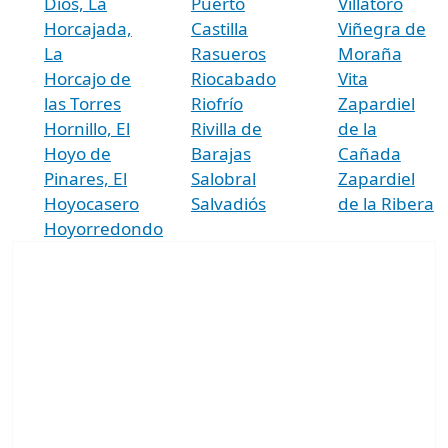
Dios, La
Puerto
Villatoro
Horcajada,
Castilla
Viñegra de
La
Rasueros
Moraña
Horcajo de
Riocabado
Vita
las Torres
Riofrío
Zapardiel
Hornillo, El
Rivilla de
de la
Hoyo de
Barajas
Cañada
Pinares, El
Salobral
Zapardiel
Hoyocasero
Salvadiós
de la Ribera
Hoyorredondo