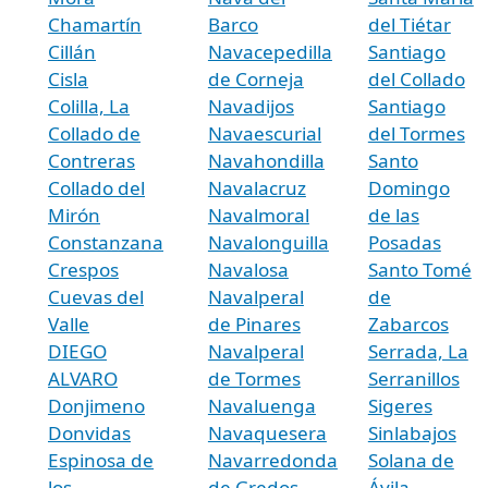
Chamartín
Barco
del Tiétar
Cillán
Navacepedilla
Santiago
Cisla
de Corneja
del Collado
Colilla, La
Navadijos
Santiago
Collado de
Navaescurial
del Tormes
Contreras
Navahondilla
Santo
Collado del
Navalacruz
Domingo
Mirón
Navalmoral
de las
Constanzana
Navalonguilla
Posadas
Crespos
Navalosa
Santo Tomé
Cuevas del
Navalperal
de
Valle
de Pinares
Zabarcos
DIEGO
Navalperal
Serrada, La
ALVARO
de Tormes
Serranillos
Donjimeno
Navaluenga
Sigeres
Donvidas
Navaquesera
Sinlabajos
Espinosa de
Navarredonda
Solana de
los
de Gredos
Ávila