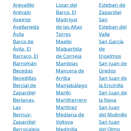
Arevalillo
Losar del
Esteban de
Arévalo
Barco, El
Zapardiel
Aveinte
Madrigal
San
Avellaneda
de las Altas
Esteban del
Ávila
Torres
Valle
Barco de
Maello
San García
Ávila, El
Malpartida
de
Barraco, El
de Corneja
Ingelmos
Barromán
Mamblas
San Juan de
Becedas
Mancera de
Gredos
Becedillas
Arriba
San Juan de
Bercial de
Manjabálago
la Encinilla
Zapardiel
Marlín
San Juan de
Berlanas,
Martiherrero
la Nava
Las
Martínez
San Juan
Bernuy-
Mediana de
del Molinillo
Zapardiel
Voltoya
San Juan
Berrocalejo
Medinilla
del Olmo