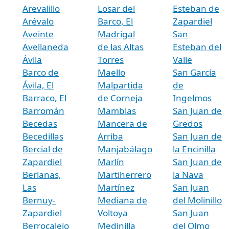
Arevalillo
Losar del
Esteban de
Arévalo
Barco, El
Zapardiel
Aveinte
Madrigal
San
Avellaneda
de las Altas
Esteban del
Ávila
Torres
Valle
Barco de
Maello
San García
Ávila, El
Malpartida
de
Barraco, El
de Corneja
Ingelmos
Barromán
Mamblas
San Juan de
Becedas
Mancera de
Gredos
Becedillas
Arriba
San Juan de
Bercial de
Manjabálago
la Encinilla
Zapardiel
Marlín
San Juan de
Berlanas,
Martiherrero
la Nava
Las
Martínez
San Juan
Bernuy-
Mediana de
del Molinillo
Zapardiel
Voltoya
San Juan
Berrocalejo
Medinilla
del Olmo