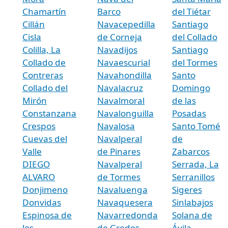
Chamartín
Barco
del Tiétar
Cillán
Navacepedilla
Santiago
Cisla
de Corneja
del Collado
Colilla, La
Navadijos
Santiago
Collado de
Navaescurial
del Tormes
Contreras
Navahondilla
Santo
Collado del
Navalacruz
Domingo
Mirón
Navalmoral
de las
Constanzana
Navalonguilla
Posadas
Crespos
Navalosa
Santo Tomé
Cuevas del
Navalperal
de
Valle
de Pinares
Zabarcos
DIEGO
Navalperal
Serrada, La
ALVARO
de Tormes
Serranillos
Donjimeno
Navaluenga
Sigeres
Donvidas
Navaquesera
Sinlabajos
Espinosa de
Navarredonda
Solana de
los
de Gredos
Ávila