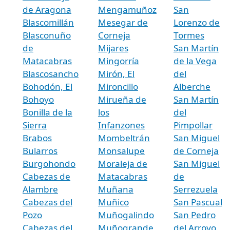
de Aragona
Mengamuñoz
San
Blascomillán
Mesegar de
Lorenzo de
Blasconuño
Corneja
Tormes
de
Mijares
San Martín
Matacabras
Mingorría
de la Vega
Blascosancho
Mirón, El
del
Bohodón, El
Mironcillo
Alberche
Bohoyo
Mirueña de
San Martín
Bonilla de la
los
del
Sierra
Infanzones
Pimpollar
Brabos
Mombeltrán
San Miguel
Bularros
Monsalupe
de Corneja
Burgohondo
Moraleja de
San Miguel
Cabezas de
Matacabras
de
Alambre
Muñana
Serrezuela
Cabezas del
Muñico
San Pascual
Pozo
Muñogalindo
San Pedro
Cabezas del
Muñogrande
del Arroyo