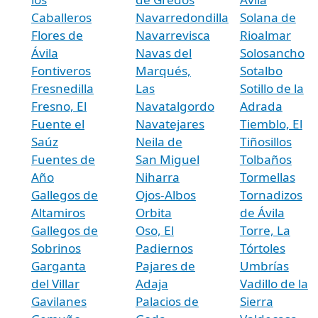
Caballeros
Navarredondilla
Solana de
Flores de
Navarrevisca
Rioalmar
Ávila
Navas del
Solosancho
Fontiveros
Marqués,
Sotalbo
Fresnedilla
Las
Sotillo de la
Fresno, El
Navatalgordo
Adrada
Fuente el
Navatejares
Tiemblo, El
Saúz
Neila de
Tiñosillos
Fuentes de
San Miguel
Tolbaños
Año
Niharra
Tormellas
Gallegos de
Ojos-Albos
Tornadizos
Altamiros
Orbita
de Ávila
Gallegos de
Oso, El
Torre, La
Sobrinos
Padiernos
Tórtoles
Garganta
Pajares de
Umbrías
del Villar
Adaja
Vadillo de la
Gavilanes
Palacios de
Sierra