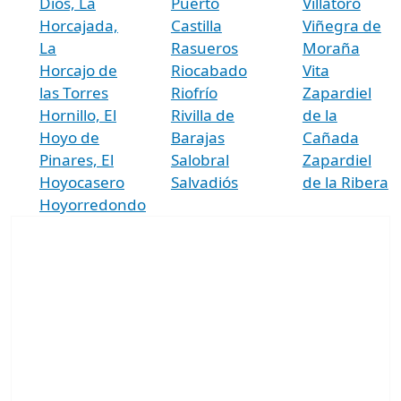
Dios, La
Puerto
Villatoro
Horcajada,
Castilla
Viñegra de
La
Rasueros
Moraña
Horcajo de
Riocabado
Vita
las Torres
Riofrío
Zapardiel
Hornillo, El
Rivilla de
de la
Hoyo de
Barajas
Cañada
Pinares, El
Salobral
Zapardiel
Hoyocasero
Salvadiós
de la Ribera
Hoyorredondo