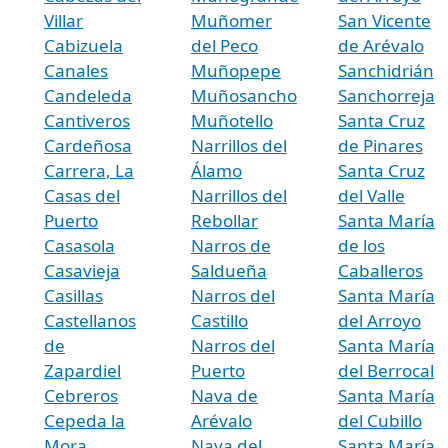
Villar
Muñomer
San Vicente
Cabizuela
del Peco
de Arévalo
Canales
Muñopepe
Sanchidrián
Candeleda
Muñosancho
Sanchorreja
Cantiveros
Muñotello
Santa Cruz
Cardeñosa
Narrillos del
de Pinares
Carrera, La
Álamo
Santa Cruz
Casas del
Narrillos del
del Valle
Puerto
Rebollar
Santa María
Casasola
Narros de
de los
Casavieja
Saldueña
Caballeros
Casillas
Narros del
Santa María
Castellanos
Castillo
del Arroyo
de
Narros del
Santa María
Zapardiel
Puerto
del Berrocal
Cebreros
Nava de
Santa María
Cepeda la
Arévalo
del Cubillo
Mora
Nava del
Santa María