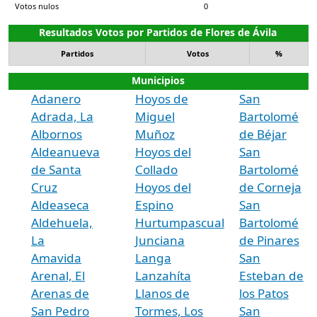
Votos nulos
0
Resultados Votos por Partidos de Flores de Ávila
Partidos
Votos
%
Municipios
Adanero
Hoyos de
San
Adrada, La
Miguel
Bartolomé
Albornos
Muñoz
de Béjar
Aldeanueva
Hoyos del
San
de Santa
Collado
Bartolomé
Cruz
Hoyos del
de Corneja
Aldeaseca
Espino
San
Aldehuela,
Hurtumpascual
Bartolomé
La
Junciana
de Pinares
Amavida
Langa
San
Arenal, El
Lanzahíta
Esteban de
Arenas de
Llanos de
los Patos
San Pedro
Tormes, Los
San