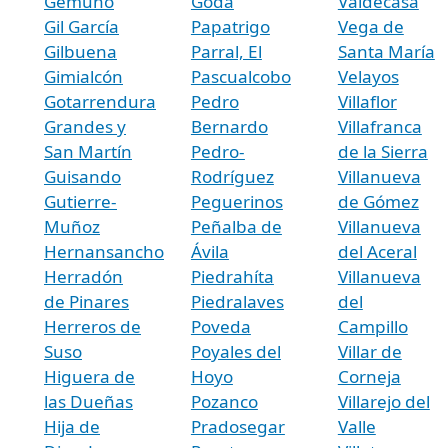
Gemuño
Goda
Valdecasa
Gil García
Papatrigo
Vega de
Gilbuena
Parral, El
Santa María
Gimialcón
Pascualcobo
Velayos
Gotarrendura
Pedro
Villaflor
Grandes y
Bernardo
Villafranca
San Martín
Pedro-
de la Sierra
Guisando
Rodríguez
Villanueva
Gutierre-
Peguerinos
de Gómez
Muñoz
Peñalba de
Villanueva
Hernansancho
Ávila
del Aceral
Herradón
Piedrahíta
Villanueva
de Pinares
Piedralaves
del
Herreros de
Poveda
Campillo
Suso
Poyales del
Villar de
Higuera de
Hoyo
Corneja
las Dueñas
Pozanco
Villarejo del
Hija de
Pradosegar
Valle