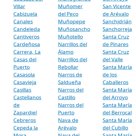
Villar
Muñomer
San Vicente
Cabizuela
del Peco
de Arévalo
Canales
Muñopepe
Sanchidrián
Candeleda
Muñosancho
Sanchorreja
Cantiveros
Muñotello
Santa Cruz
Cardeñosa
Narrillos del
de Pinares
Carrera, La
Álamo
Santa Cruz
Casas del
Narrillos del
del Valle
Puerto
Rebollar
Santa María
Casasola
Narros de
de los
Casavieja
Saldueña
Caballeros
Casillas
Narros del
Santa María
Castellanos
Castillo
del Arroyo
de
Narros del
Santa María
Zapardiel
Puerto
del Berrocal
Cebreros
Nava de
Santa María
Cepeda la
Arévalo
del Cubillo
Mora
Nava del
Santa María