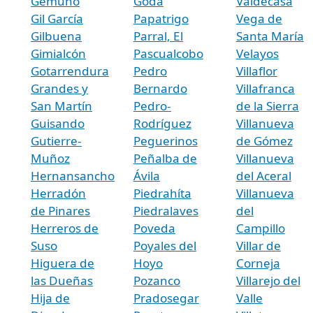
Gemuño
Goda
Valdecasa
Gil García
Papatrigo
Vega de
Gilbuena
Parral, El
Santa María
Gimialcón
Pascualcobo
Velayos
Gotarrendura
Pedro
Villaflor
Grandes y
Bernardo
Villafranca
San Martín
Pedro-
de la Sierra
Guisando
Rodríguez
Villanueva
Gutierre-
Peguerinos
de Gómez
Muñoz
Peñalba de
Villanueva
Hernansancho
Ávila
del Aceral
Herradón
Piedrahíta
Villanueva
de Pinares
Piedralaves
del
Herreros de
Poveda
Campillo
Suso
Poyales del
Villar de
Higuera de
Hoyo
Corneja
las Dueñas
Pozanco
Villarejo del
Hija de
Pradosegar
Valle