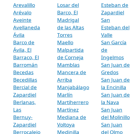
Arevalillo
Losar del
Esteban de
Arévalo
Barco, El
Zapardiel
Aveinte
Madrigal
San
Avellaneda
de las Altas
Esteban del
Ávila
Torres
Valle
Barco de
Maello
San García
Ávila, El
Malpartida
de
Barraco, El
de Corneja
Ingelmos
Barromán
Mamblas
San Juan de
Becedas
Mancera de
Gredos
Becedillas
Arriba
San Juan de
Bercial de
Manjabálago
la Encinilla
Zapardiel
Marlín
San Juan de
Berlanas,
Martiherrero
la Nava
Las
Martínez
San Juan
Bernuy-
Mediana de
del Molinillo
Zapardiel
Voltoya
San Juan
Berrocalejo
Medinilla
del Olmo