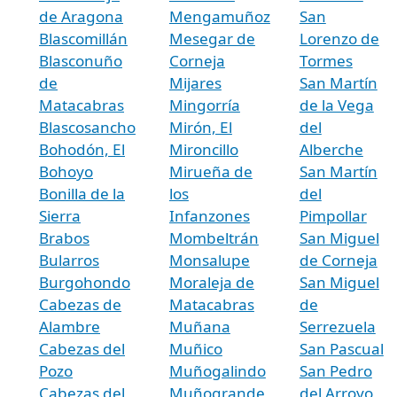
de Aragona
Mengamuñoz
San
Blascomillán
Mesegar de
Lorenzo de
Blasconuño
Corneja
Tormes
de
Mijares
San Martín
Matacabras
Mingorría
de la Vega
Blascosancho
Mirón, El
del
Bohodón, El
Mironcillo
Alberche
Bohoyo
Mirueña de
San Martín
Bonilla de la
los
del
Sierra
Infanzones
Pimpollar
Brabos
Mombeltrán
San Miguel
Bularros
Monsalupe
de Corneja
Burgohondo
Moraleja de
San Miguel
Cabezas de
Matacabras
de
Alambre
Muñana
Serrezuela
Cabezas del
Muñico
San Pascual
Pozo
Muñogalindo
San Pedro
Cabezas del
Muñogrande
del Arroyo