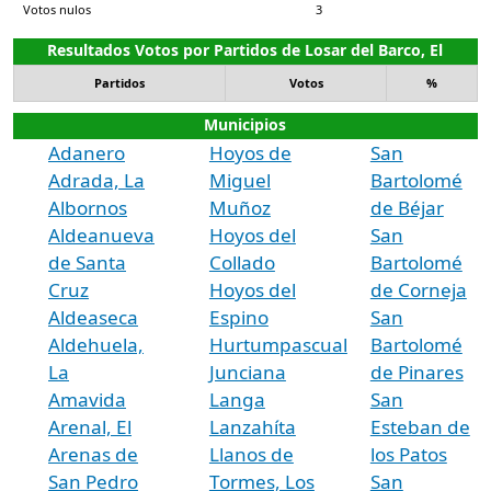
Votos nulos
3
Resultados Votos por Partidos de Losar del Barco, El
Partidos
Votos
%
Municipios
Adanero
Hoyos de
San
Adrada, La
Miguel
Bartolomé
Albornos
Muñoz
de Béjar
Aldeanueva
Hoyos del
San
de Santa
Collado
Bartolomé
Cruz
Hoyos del
de Corneja
Aldeaseca
Espino
San
Aldehuela,
Hurtumpascual
Bartolomé
La
Junciana
de Pinares
Amavida
Langa
San
Arenal, El
Lanzahíta
Esteban de
Arenas de
Llanos de
los Patos
San Pedro
Tormes, Los
San