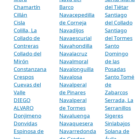
Chamartín
Barco
del Tiétar
Cillán
Navacepedilla
Santiago
Cisla
de Corneja
del Collado
Colilla, La
Navadijos
Santiago
Collado de
Navaescurial
del Tormes
Contreras
Navahondilla
Santo
Collado del
Navalacruz
Domingo
Mirón
Navalmoral
de las
Constanzana
Navalonguilla
Posadas
Crespos
Navalosa
Santo Tomé
Cuevas del
Navalperal
de
Valle
de Pinares
Zabarcos
DIEGO
Navalperal
Serrada, La
ALVARO
de Tormes
Serranillos
Donjimeno
Navaluenga
Sigeres
Donvidas
Navaquesera
Sinlabajos
Espinosa de
Navarredonda
Solana de
los
de Gredos
Ávila