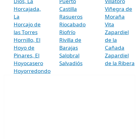
Dios, La
Puerto
Villatoro
Horcajada,
Castilla
Viñegra de
La
Rasueros
Moraña
Horcajo de
Riocabado
Vita
las Torres
Riofrío
Zapardiel
Hornillo, El
Rivilla de
de la
Hoyo de
Barajas
Cañada
Pinares, El
Salobral
Zapardiel
Hoyocasero
Salvadiós
de la Ribera
Hoyorredondo