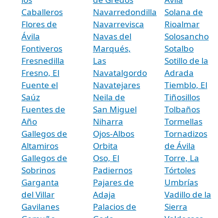
Caballeros
Navarredondilla
Solana de
Flores de
Navarrevisca
Rioalmar
Ávila
Navas del
Solosancho
Fontiveros
Marqués,
Sotalbo
Fresnedilla
Las
Sotillo de la
Fresno, El
Navatalgordo
Adrada
Fuente el
Navatejares
Tiemblo, El
Saúz
Neila de
Tiñosillos
Fuentes de
San Miguel
Tolbaños
Año
Niharra
Tormellas
Gallegos de
Ojos-Albos
Tornadizos
Altamiros
Orbita
de Ávila
Gallegos de
Oso, El
Torre, La
Sobrinos
Padiernos
Tórtoles
Garganta
Pajares de
Umbrías
del Villar
Adaja
Vadillo de la
Gavilanes
Palacios de
Sierra