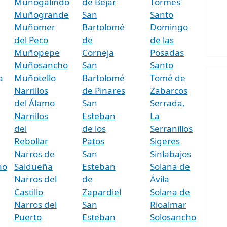
Muñogalindo
de Béjar
Tormes
Muñogrande
San
Santo
Muñomer
Bartolomé
Domingo
del Peco
de
de las
Muñopepe
Corneja
Posadas
Muñosancho
San
Santo
a
Muñotello
Bartolomé
Tomé de
Narrillos
de Pinares
Zabarcos
del Álamo
San
Serrada,
Narrillos
Esteban
La
del
de los
Serranillos
Rebollar
Patos
Sigeres
Narros de
San
Sinlabajos
ho
Saldueña
Esteban
Solana de
Narros del
de
Ávila
Castillo
Zapardiel
Solana de
Narros del
San
Rioalmar
Puerto
Esteban
Solosancho