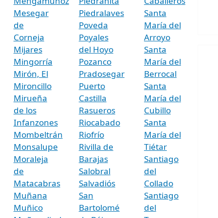
Mengamuñoz
Piedrahíta
Caballeros
Mesegar
Piedralaves
Santa
de
Poveda
María del
Corneja
Poyales
Arroyo
Mijares
del Hoyo
Santa
Mingorría
Pozanco
María del
Mirón, El
Pradosegar
Berrocal
Mironcillo
Puerto
Santa
Mirueña
Castilla
María del
de los
Rasueros
Cubillo
Infanzones
Riocabado
Santa
Mombeltrán
Riofrío
María del
Monsalupe
Rivilla de
Tiétar
Moraleja
Barajas
Santiago
de
Salobral
del
Matacabras
Salvadiós
Collado
Muñana
San
Santiago
Muñico
Bartolomé
del