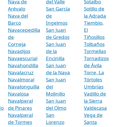
Nava de
del Valle
Sotalbo
Arévalo
San García
Sotillo de
Nava del
de
la Adrada
Barco
Ingelmos
Tiemblo,
Navacepedilla
San Juan
El
de
de Gredos
Tiñosillos
Corneja
San Juan
Tolbaños
Navadijos
de la
Tormellas
Navaescurial
Encinilla
Tornadizos
Navahondilla
San Juan
de Ávila
Navalacruz
de la Nava
Torre, La
Navalmoral
San Juan
Tórtoles
Navalonguilla
del
Umbrías
Navalosa
Molinillo
Vadillo de
Navalperal
San Juan
la Sierra
do
de Pinares
del Olmo
Valdecasa
Navalperal
San
Vega de
de Tormes
Lorenzo
Santa