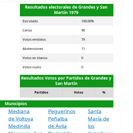
Resultados electorales de Grandes y San
Martín 1979
Escrutado
100,00%
Censo
90
Votos emitidos
79
Abstenciones
11
Votos en blanco
0
Votos nulos
0
Resultados Votos por Partidos de Grandes y
San Martín
Partidos
Votos
%
Municipios
Mediana
Peguerinos
Santa
de Voltoya
Peñalba
María de
Medinilla
de Ávila
los