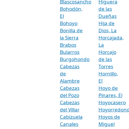
Blascosancho
Higuera
Bohodón,
de las
El
Dueñas
Bohoyo
Hija de
Bonilla de
Dios, La
la Sierra
Horcajada,
Brabos
La
Bularros
Horcajo
Burgohondo
de las
Cabezas
Torres
de
Hornillo,
Alambre
El
Cabezas
Hoyo de
del Pozo
Pinares, El
Cabezas
Hoyocasero
del Villar
Hoyorredon
Cabizuela
Hoyos de
Canales
Miguel