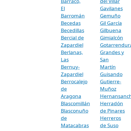
Barraco,
del Villar
El
Gavilanes
Barromán
Gemuño
Becedas
Gil García
Becedillas
Gilbuena
Bercial de
Gimialcón
Zapardiel
Gotarrendur
Berlanas,
Grandes y
Las
San
Bernuy-
Martín
Zapardiel
Guisando
Berrocalejo
Gutierre-
de
Muñoz
Aragona
Hernansanc
Blascomillán
Herradón
Blasconuño
de Pinares
de
Herreros
Matacabras
de Suso