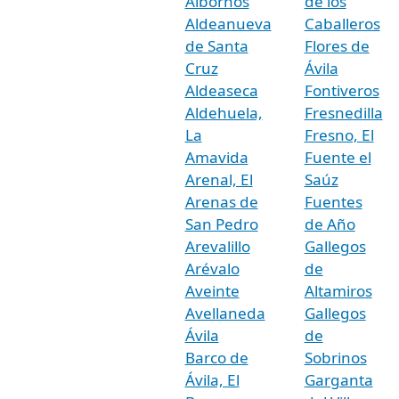
Albornos
de los
Aldeanueva
Caballeros
de Santa
Flores de
Cruz
Ávila
Aldeaseca
Fontiveros
Aldehuela,
Fresnedilla
La
Fresno, El
Amavida
Fuente el
Arenal, El
Saúz
Arenas de
Fuentes
San Pedro
de Año
Arevalillo
Gallegos
Arévalo
de
Aveinte
Altamiros
Avellaneda
Gallegos
Ávila
de
Barco de
Sobrinos
Ávila, El
Garganta