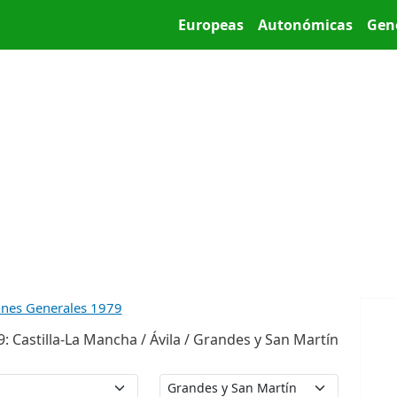
Pasar al contenido principal
Main menu
Europeas
Autonómicas
Gen
ones Generales 1979
 Castilla-La Mancha / Ávila / Grandes y San Martín