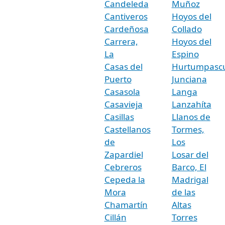
Candeleda
Muñoz
Cantiveros
Hoyos del
Cardeñosa
Collado
Carrera,
Hoyos del
La
Espino
Casas del
Hurtumpasc
Puerto
Junciana
Casasola
Langa
Casavieja
Lanzahíta
Casillas
Llanos de
Castellanos
Tormes,
de
Los
Zapardiel
Losar del
Cebreros
Barco, El
Cepeda la
Madrigal
Mora
de las
Chamartín
Altas
Cillán
Torres