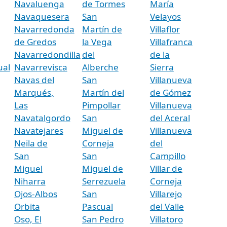
Navaluenga
de Tormes
María
Navaquesera
San
Velayos
Navarredonda
Martín de
Villaflor
de Gredos
la Vega
Villafranca
Navarredondilla
del
de la
ual
Navarrevisca
Alberche
Sierra
Navas del
San
Villanueva
Marqués,
Martín del
de Gómez
Las
Pimpollar
Villanueva
Navatalgordo
San
del Aceral
Navatejares
Miguel de
Villanueva
Neila de
Corneja
del
San
San
Campillo
Miguel
Miguel de
Villar de
Niharra
Serrezuela
Corneja
Ojos-Albos
San
Villarejo
Orbita
Pascual
del Valle
Oso, El
San Pedro
Villatoro