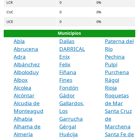
LCR
0
0%
CUC
0
0%
UCE
0
0%
Municipios
Abla
Dalías
Paterna del
Abrucena
DARRICAL
Río
Adra
Enix
Pechina
Albánchez
Felix
Pulpí
Alboloduy
Fiñana
Purchena
Albox
Fines
Rágol
Alcolea
Fondón
Rioja
Alcóntar
Gádor
Roquetas
Alcudia de
Gallardos,
de Mar
Monteagud
Los
Santa Cruz
Alhabia
Garrucha
de
Alhama de
Gérgal
Marchena
Almería
Huécija
Santa Fe de