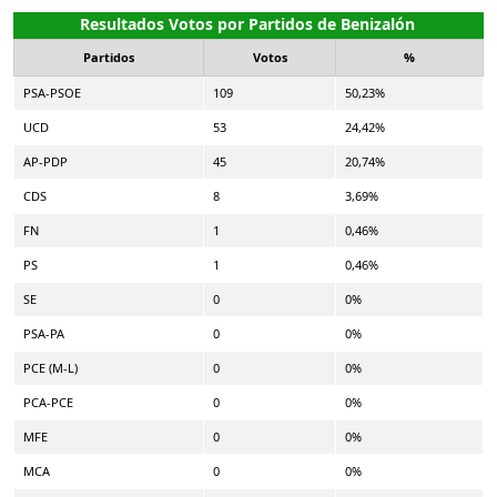
Resultados Votos por Partidos de Benizalón
Partidos
Votos
%
PSA-PSOE
109
50,23%
UCD
53
24,42%
AP-PDP
45
20,74%
CDS
8
3,69%
FN
1
0,46%
PS
1
0,46%
SE
0
0%
PSA-PA
0
0%
PCE (M-L)
0
0%
PCA-PCE
0
0%
MFE
0
0%
MCA
0
0%