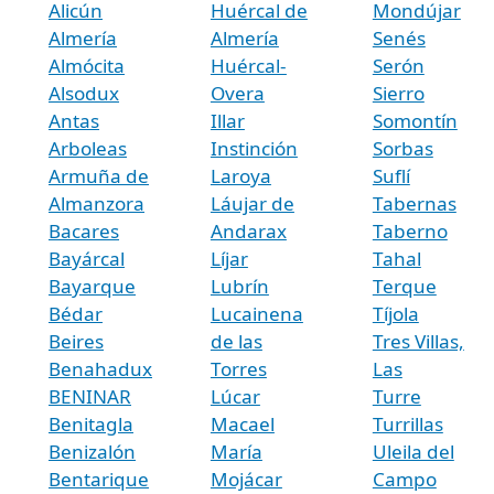
Alicún
Huércal de
Mondújar
Almería
Almería
Senés
Almócita
Huércal-
Serón
Alsodux
Overa
Sierro
Antas
Illar
Somontín
Arboleas
Instinción
Sorbas
Armuña de
Laroya
Suflí
Almanzora
Láujar de
Tabernas
Bacares
Andarax
Taberno
Bayárcal
Líjar
Tahal
Bayarque
Lubrín
Terque
Bédar
Lucainena
Tíjola
Beires
de las
Tres Villas,
Benahadux
Torres
Las
BENINAR
Lúcar
Turre
Benitagla
Macael
Turrillas
Benizalón
María
Uleila del
Bentarique
Mojácar
Campo