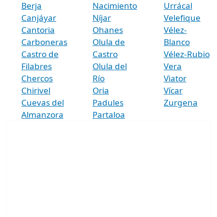
Berja
Nacimiento
Urrácal
Canjáyar
Níjar
Velefique
Cantoria
Ohanes
Vélez-
Carboneras
Olula de
Blanco
Castro de
Castro
Vélez-Rubio
Filabres
Olula del
Vera
Chercos
Río
Viator
Chirivel
Oria
Vícar
Cuevas del
Padules
Zurgena
Almanzora
Partaloa