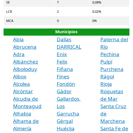
SE
7
0,08%
LCR
2
0,02%
MCA
0
0%
Municipios
Abla
Dalías
Paterna del
Abrucena
DARRICAL
Río
Adra
Enix
Pechina
Albánchez
Felix
Pulpí
Alboloduy
Fiñana
Purchena
Albox
Fines
Rágol
Alcolea
Fondón
Rioja
Alcóntar
Gádor
Roquetas
Alcudia de
Gallardos,
de Mar
Monteagud
Los
Santa Cruz
Alhabia
Garrucha
de
Alhama de
Gérgal
Marchena
Almería
Huécija
Santa Fe de