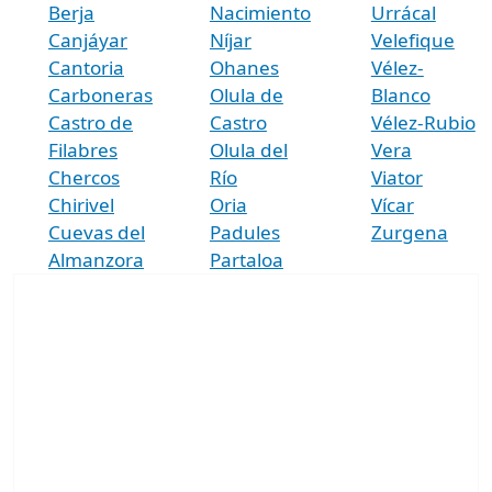
Berja
Nacimiento
Urrácal
Canjáyar
Níjar
Velefique
Cantoria
Ohanes
Vélez-
Carboneras
Olula de
Blanco
Castro de
Castro
Vélez-Rubio
Filabres
Olula del
Vera
Chercos
Río
Viator
Chirivel
Oria
Vícar
Cuevas del
Padules
Zurgena
Almanzora
Partaloa