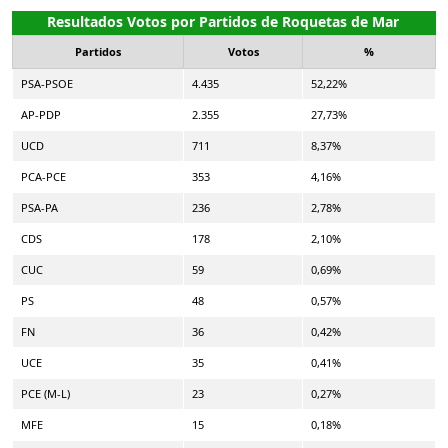
Resultados Votos por Partidos de Roquetas de Mar
Partidos
Votos
%
PSA-PSOE
4.435
52,22%
AP-PDP
2.355
27,73%
UCD
711
8,37%
PCA-PCE
353
4,16%
PSA-PA
236
2,78%
CDS
178
2,10%
CUC
59
0,69%
PS
48
0,57%
FN
36
0,42%
UCE
35
0,41%
PCE (M-L)
23
0,27%
MFE
15
0,18%