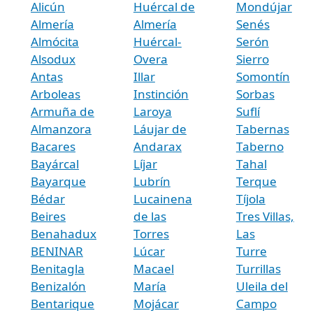
Alicún
Huércal de
Mondújar
Almería
Almería
Senés
Almócita
Huércal-
Serón
Alsodux
Overa
Sierro
Antas
Illar
Somontín
Arboleas
Instinción
Sorbas
Armuña de
Laroya
Suflí
Almanzora
Láujar de
Tabernas
Bacares
Andarax
Taberno
Bayárcal
Líjar
Tahal
Bayarque
Lubrín
Terque
Bédar
Lucainena
Tíjola
Beires
de las
Tres Villas,
Benahadux
Torres
Las
BENINAR
Lúcar
Turre
Benitagla
Macael
Turrillas
Benizalón
María
Uleila del
Bentarique
Mojácar
Campo