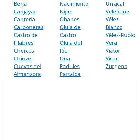
Berja
Nacimiento
Urrácal
Canjáyar
Níjar
Velefique
Cantoria
Ohanes
Vélez-
Carboneras
Olula de
Blanco
Castro de
Castro
Vélez-Rubio
Filabres
Olula del
Vera
Chercos
Río
Viator
Chirivel
Oria
Vícar
Cuevas del
Padules
Zurgena
Almanzora
Partaloa