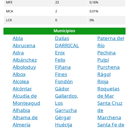
MFE
23
0,16%
MCA
2
0,01%
LCR
0
0%
Municipios
Abla
Dalías
Paterna del
Abrucena
DARRICAL
Río
Adra
Enix
Pechina
Albánchez
Felix
Pulpí
Alboloduy
Fiñana
Purchena
Albox
Fines
Rágol
Alcolea
Fondón
Rioja
Alcóntar
Gádor
Roquetas
Alcudia de
Gallardos,
de Mar
Monteagud
Los
Santa Cruz
Alhabia
Garrucha
de
Alhama de
Gérgal
Marchena
Almería
Huécija
Santa Fe de