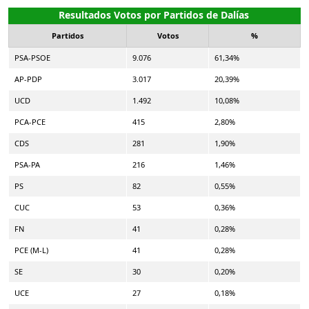
Resultados Votos por Partidos de Dalías
Partidos
Votos
%
PSA-PSOE
9.076
61,34%
AP-PDP
3.017
20,39%
UCD
1.492
10,08%
PCA-PCE
415
2,80%
CDS
281
1,90%
PSA-PA
216
1,46%
PS
82
0,55%
CUC
53
0,36%
FN
41
0,28%
PCE (M-L)
41
0,28%
SE
30
0,20%
UCE
27
0,18%