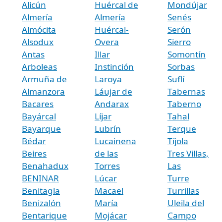
Alicún
Huércal de
Mondújar
Almería
Almería
Senés
Almócita
Huércal-
Serón
Alsodux
Overa
Sierro
Antas
Illar
Somontín
Arboleas
Instinción
Sorbas
Armuña de
Laroya
Suflí
Almanzora
Láujar de
Tabernas
Bacares
Andarax
Taberno
Bayárcal
Líjar
Tahal
Bayarque
Lubrín
Terque
Bédar
Lucainena
Tíjola
Beires
de las
Tres Villas,
Benahadux
Torres
Las
BENINAR
Lúcar
Turre
Benitagla
Macael
Turrillas
Benizalón
María
Uleila del
Bentarique
Mojácar
Campo