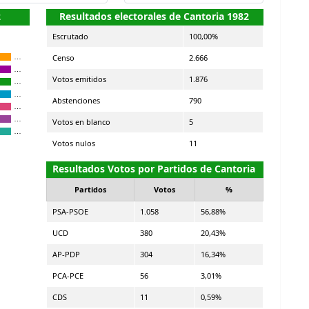
2
Resultados electorales de Cantoria 1982
Escrutado
100,00%
Censo
2.666
…
…
Votos emitidos
1.876
…
…
Abstenciones
790
…
…
Votos en blanco
5
…
Votos nulos
11
Resultados Votos por Partidos de Cantoria
Partidos
Votos
%
PSA-PSOE
1.058
56,88%
UCD
380
20,43%
AP-PDP
304
16,34%
PCA-PCE
56
3,01%
CDS
11
0,59%