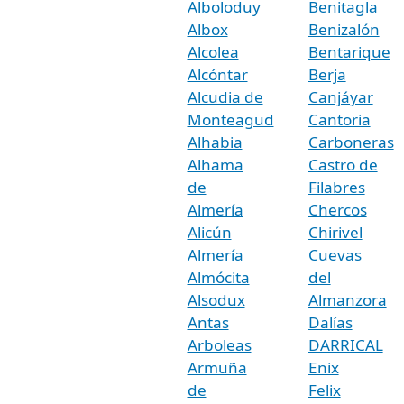
Alboloduy
Benitagla
Albox
Benizalón
Alcolea
Bentarique
Alcóntar
Berja
Alcudia de
Canjáyar
Monteagud
Cantoria
Alhabia
Carboneras
Alhama
Castro de
de
Filabres
Almería
Chercos
Alicún
Chirivel
Almería
Cuevas
Almócita
del
Alsodux
Almanzora
Antas
Dalías
Arboleas
DARRICAL
Armuña
Enix
de
Felix