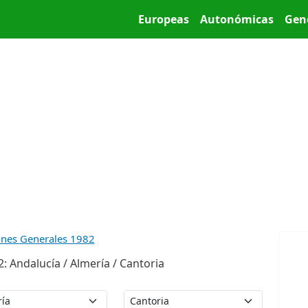
Pasar al contenido principal
Main menu
Europeas
Autonómicas
Gen
ones Generales 1982
 Andalucía / Almería / Cantoria