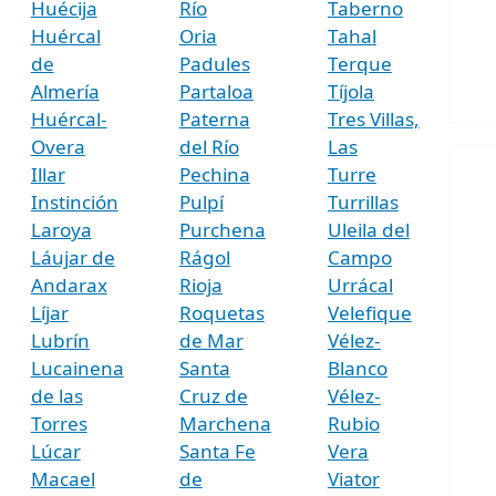
Huécija
Río
Taberno
Huércal
Oria
Tahal
de
Padules
Terque
Almería
Partaloa
Tíjola
Huércal-
Paterna
Tres Villas,
Overa
del Río
Las
Illar
Pechina
Turre
Instinción
Pulpí
Turrillas
Laroya
Purchena
Uleila del
Láujar de
Rágol
Campo
Andarax
Rioja
Urrácal
Líjar
Roquetas
Velefique
Lubrín
de Mar
Vélez-
Lucainena
Santa
Blanco
de las
Cruz de
Vélez-
Torres
Marchena
Rubio
Lúcar
Santa Fe
Vera
Macael
de
Viator