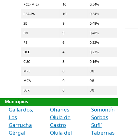
PCE (M-L)
10
0,54%
PSA-PA
10
0,54%
SE
9
0,48%
FN
9
0,48%
PS
6
0,32%
UCE
4
0,22%
CUC
3
0,16%
MFE
0
0%
MCA
0
0%
LCR
0
0%
Municipios
Gallardos,
Ohanes
Somontín
Los
Olula de
Sorbas
Garrucha
Castro
Suflí
Gérgal
Olula del
Tabernas