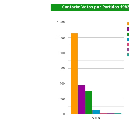
Cantoria: Votos por Partidos 198
1.200
1.000
800
600
400
200
0
Votos