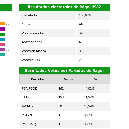
Resultados electorales de Rágol 1982
Escrutado
100,00%
Censo
418
…
…
Votos emitidos
370
…
…
Abstenciones
48
…
…
Votos en blanco
0
…
Votos nulos
2
Resultados Votos por Partidos de Rágol
Partidos
Votos
%
PSA-PSOE
162
44,02%
UCD
153
41,58%
AP-PDP
50
13,59%
PSA-PA
1
0,27%
PCE (M-L)
1
0,27%