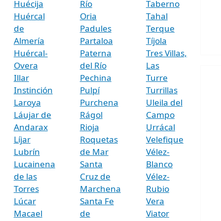
Huécija
Río
Taberno
Huércal
Oria
Tahal
de
Padules
Terque
Almería
Partaloa
Tíjola
Huércal-
Paterna
Tres Villas,
Overa
del Río
Las
Illar
Pechina
Turre
Instinción
Pulpí
Turrillas
Laroya
Purchena
Uleila del
Láujar de
Rágol
Campo
Andarax
Rioja
Urrácal
Líjar
Roquetas
Velefique
Lubrín
de Mar
Vélez-
Lucainena
Santa
Blanco
de las
Cruz de
Vélez-
Torres
Marchena
Rubio
Lúcar
Santa Fe
Vera
Macael
de
Viator