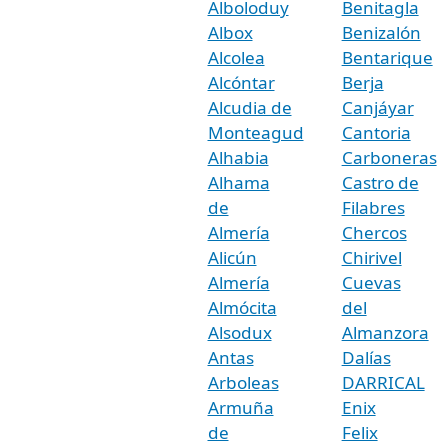
Alboloduy
Benitagla
Albox
Benizalón
Alcolea
Bentarique
Alcóntar
Berja
Alcudia de
Canjáyar
Monteagud
Cantoria
Alhabia
Carboneras
Alhama
Castro de
de
Filabres
Almería
Chercos
Alicún
Chirivel
Almería
Cuevas
Almócita
del
Alsodux
Almanzora
Antas
Dalías
Arboleas
DARRICAL
Armuña
Enix
de
Felix