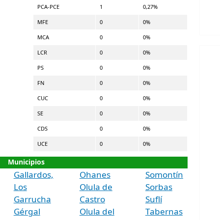
PCA-PCE
1
0,27%
MFE
0
0%
MCA
0
0%
LCR
0
0%
PS
0
0%
FN
0
0%
CUC
0
0%
SE
0
0%
CDS
0
0%
UCE
0
0%
Municipios
Gallardos,
Ohanes
Somontín
Los
Olula de
Sorbas
Garrucha
Castro
Suflí
Gérgal
Olula del
Tabernas