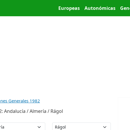
Pasar al contenido principal
Main menu
Europeas
Autonómicas
Gen
ones Generales 1982
 Andalucía / Almería / Rágol