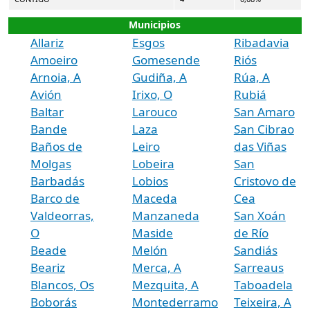
Municipios
Allariz
Esgos
Ribadavia
Amoeiro
Gomesende
Riós
Arnoia, A
Gudiña, A
Rúa, A
Avión
Irixo, O
Rubiá
Baltar
Larouco
San Amaro
Bande
Laza
San Cibrao
Baños de
Leiro
das Viñas
Molgas
Lobeira
San
Barbadás
Lobios
Cristovo de
Barco de
Maceda
Cea
Valdeorras,
Manzaneda
San Xoán
O
Maside
de Río
Beade
Melón
Sandiás
Beariz
Merca, A
Sarreaus
Blancos, Os
Mezquita, A
Taboadela
Boborás
Montederramo
Teixeira, A