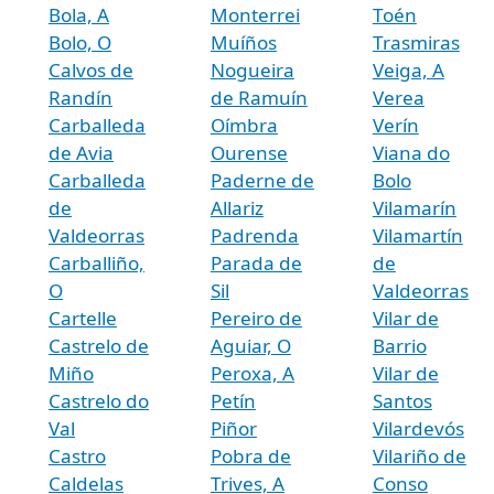
Bola, A
Monterrei
Toén
Bolo, O
Muíños
Trasmiras
Calvos de
Nogueira
Veiga, A
Randín
de Ramuín
Verea
Carballeda
Oímbra
Verín
de Avia
Ourense
Viana do
Carballeda
Paderne de
Bolo
de
Allariz
Vilamarín
Valdeorras
Padrenda
Vilamartín
Carballiño,
Parada de
de
O
Sil
Valdeorras
Cartelle
Pereiro de
Vilar de
Castrelo de
Aguiar, O
Barrio
Miño
Peroxa, A
Vilar de
Castrelo do
Petín
Santos
Val
Piñor
Vilardevós
Castro
Pobra de
Vilariño de
Caldelas
Trives, A
Conso