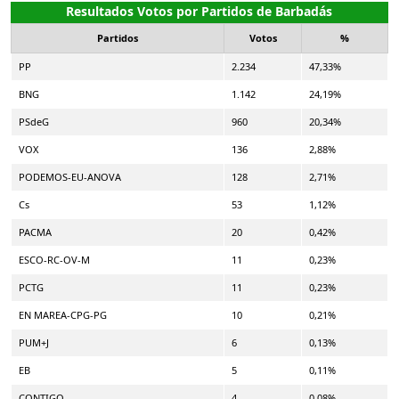
Resultados Votos por Partidos de Barbadás
Partidos
Votos
%
PP
2.234
47,33%
BNG
1.142
24,19%
PSdeG
960
20,34%
VOX
136
2,88%
PODEMOS-EU-ANOVA
128
2,71%
Cs
53
1,12%
PACMA
20
0,42%
ESCO-RC-OV-M
11
0,23%
PCTG
11
0,23%
EN MAREA-CPG-PG
10
0,21%
PUM+J
6
0,13%
EB
5
0,11%
CONTIGO
4
0,08%