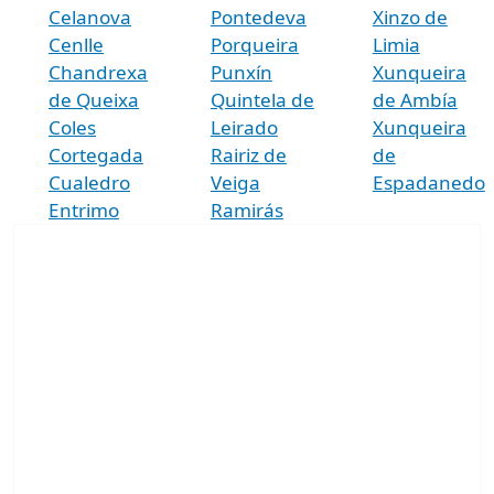
Celanova
Pontedeva
Xinzo de
Cenlle
Porqueira
Limia
Chandrexa
Punxín
Xunqueira
de Queixa
Quintela de
de Ambía
Coles
Leirado
Xunqueira
Cortegada
Rairiz de
de
Cualedro
Veiga
Espadanedo
Entrimo
Ramirás