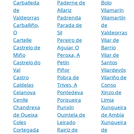
Carballeda
Paderne de
Bolo
de
Allariz
Vilamarín
Valdeorras
Padrenda
Vilamartín
Carballiño,
Parada de
de
O
Sil
Valdeorras
Cartelle
Pereiro de
Vilar de
Castrelo de
Aguiar, O
Barrio
Miño
Peroxa, A
Vilar de
Castrelo do
Petín
Santos
Val
Piñor
Vilardevós
Castro
Pobra de
Vilariño de
Caldelas
Trives, A
Conso
Celanova
Pontedeva
Xinzo de
Cenlle
Porqueira
Limia
Chandrexa
Punxín
Xunqueira
de Queixa
Quintela de
de Ambía
Coles
Leirado
Xunqueira
Cortegada
Rairiz de
de