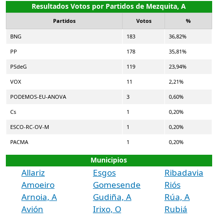
Resultados Votos por Partidos de Mezquita, A
Partidos
Votos
%
BNG
183
36,82%
PP
178
35,81%
PSdeG
119
23,94%
VOX
11
2,21%
PODEMOS-EU-ANOVA
3
0,60%
Cs
1
0,20%
ESCO-RC-OV-M
1
0,20%
PACMA
1
0,20%
Municipios
Allariz
Esgos
Ribadavia
Amoeiro
Gomesende
Riós
Arnoia, A
Gudiña, A
Rúa, A
Avión
Irixo, O
Rubiá