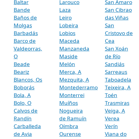
Baltar
Larouco
San Amaro
Bande
Laza
San Cibrao
Baños de
Leiro
das Viñas
Molgas
Lobeira
San
Barbadás
Lobios
Cristovo de
Barco de
Maceda
Cea
Valdeorras,
Manzaneda
San Xoán
O
Maside
de Río
Beade
Melón
Sandiás
Beariz
Merca, A
Sarreaus
Blancos, Os
Mezquita, A
Taboadela
Boborás
Montederramo
Teixeira, A
Bola, A
Monterrei
Toén
Bolo, O
Muíños
Trasmiras
Calvos de
Nogueira
Veiga, A
Randín
de Ramuín
Verea
Carballeda
Oímbra
Verín
de Avia
Ourense
Viana do