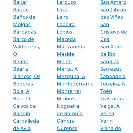
Baltar
Larouco
San Amaro
Bande
Laza
San Cibrao
Baños de
Leiro
das Viñas
Molgas
Lobeira
San
Barbadás
Lobios
Cristovo de
Barco de
Maceda
Cea
Valdeorras,
Manzaneda
San Xoán
O
Maside
de Río
Beade
Melón
Sandiás
Beariz
Merca, A
Sarreaus
Blancos, Os
Mezquita, A
Taboadela
Boborás
Montederramo
Teixeira, A
Bola, A
Monterrei
Toén
Bolo, O
Muíños
Trasmiras
Calvos de
Nogueira
Veiga, A
Randín
de Ramuín
Verea
Carballeda
Oímbra
Verín
de Avia
Ourense
Viana do