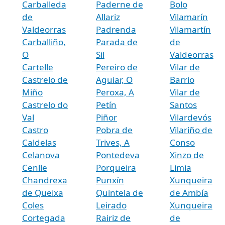
Carballeda
Paderne de
Bolo
de
Allariz
Vilamarín
Valdeorras
Padrenda
Vilamartín
Carballiño,
Parada de
de
O
Sil
Valdeorras
Cartelle
Pereiro de
Vilar de
Castrelo de
Aguiar, O
Barrio
Miño
Peroxa, A
Vilar de
Castrelo do
Petín
Santos
Val
Piñor
Vilardevós
Castro
Pobra de
Vilariño de
Caldelas
Trives, A
Conso
Celanova
Pontedeva
Xinzo de
Cenlle
Porqueira
Limia
Chandrexa
Punxín
Xunqueira
de Queixa
Quintela de
de Ambía
Coles
Leirado
Xunqueira
Cortegada
Rairiz de
de