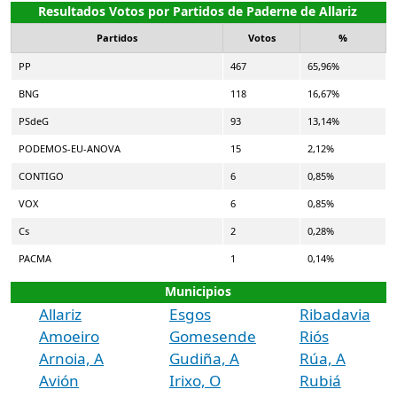
Resultados Votos por Partidos de Paderne de Allariz
Partidos
Votos
%
PP
467
65,96%
BNG
118
16,67%
PSdeG
93
13,14%
PODEMOS-EU-ANOVA
15
2,12%
CONTIGO
6
0,85%
VOX
6
0,85%
Cs
2
0,28%
PACMA
1
0,14%
Municipios
Allariz
Esgos
Ribadavia
Amoeiro
Gomesende
Riós
Arnoia, A
Gudiña, A
Rúa, A
Avión
Irixo, O
Rubiá