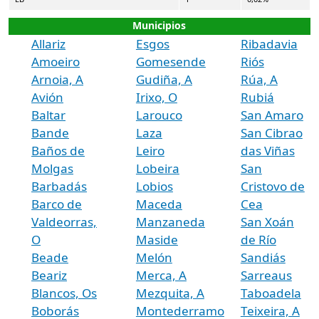
Municipios
Allariz
Esgos
Ribadavia
Amoeiro
Gomesende
Riós
Arnoia, A
Gudiña, A
Rúa, A
Avión
Irixo, O
Rubiá
Baltar
Larouco
San Amaro
Bande
Laza
San Cibrao
Baños de
Leiro
das Viñas
Molgas
Lobeira
San
Barbadás
Lobios
Cristovo de
Barco de
Maceda
Cea
Valdeorras,
Manzaneda
San Xoán
O
Maside
de Río
Beade
Melón
Sandiás
Beariz
Merca, A
Sarreaus
Blancos, Os
Mezquita, A
Taboadela
Boborás
Montederramo
Teixeira, A