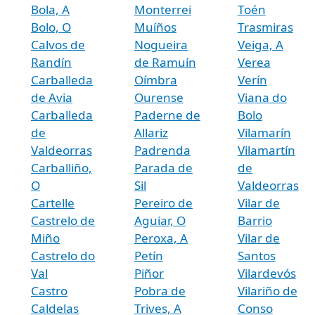
Bola, A
Monterrei
Toén
Bolo, O
Muíños
Trasmiras
Calvos de
Nogueira
Veiga, A
Randín
de Ramuín
Verea
Carballeda
Oímbra
Verín
de Avia
Ourense
Viana do
Carballeda
Paderne de
Bolo
de
Allariz
Vilamarín
Valdeorras
Padrenda
Vilamartín
Carballiño,
Parada de
de
O
Sil
Valdeorras
Cartelle
Pereiro de
Vilar de
Castrelo de
Aguiar, O
Barrio
Miño
Peroxa, A
Vilar de
Castrelo do
Petín
Santos
Val
Piñor
Vilardevós
Castro
Pobra de
Vilariño de
Caldelas
Trives, A
Conso