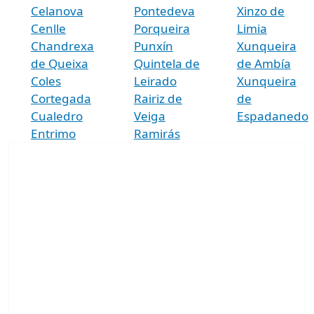
Celanova
Pontedeva
Xinzo de
Cenlle
Porqueira
Limia
Chandrexa
Punxín
Xunqueira
de Queixa
Quintela de
de Ambía
Coles
Leirado
Xunqueira
Cortegada
Rairiz de
de
Cualedro
Veiga
Espadanedo
Entrimo
Ramirás