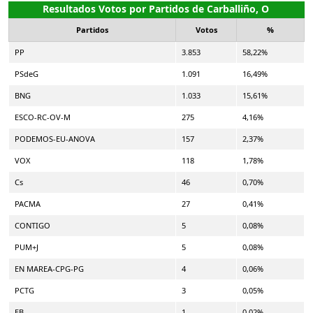
Resultados Votos por Partidos de Carballiño, O
Partidos
Votos
%
PP
3.853
58,22%
PSdeG
1.091
16,49%
BNG
1.033
15,61%
ESCO-RC-OV-M
275
4,16%
PODEMOS-EU-ANOVA
157
2,37%
VOX
118
1,78%
Cs
46
0,70%
PACMA
27
0,41%
CONTIGO
5
0,08%
PUM+J
5
0,08%
EN MAREA-CPG-PG
4
0,06%
PCTG
3
0,05%
EB
1
0,02%