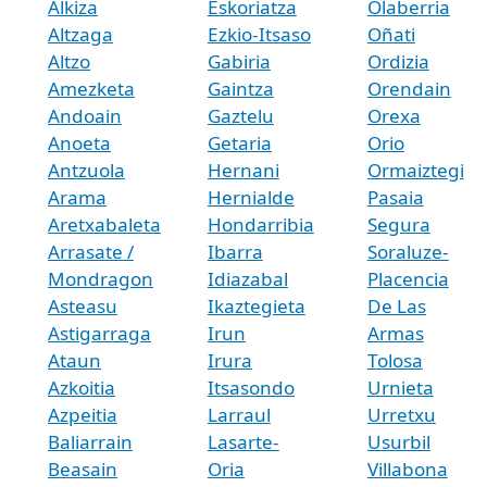
Alkiza
Eskoriatza
Olaberria
Altzaga
Ezkio-Itsaso
Oñati
Altzo
Gabiria
Ordizia
Amezketa
Gaintza
Orendain
Andoain
Gaztelu
Orexa
Anoeta
Getaria
Orio
Antzuola
Hernani
Ormaiztegi
Arama
Hernialde
Pasaia
Aretxabaleta
Hondarribia
Segura
Arrasate /
Ibarra
Soraluze-
Mondragon
Idiazabal
Placencia
Asteasu
Ikaztegieta
De Las
Astigarraga
Irun
Armas
Ataun
Irura
Tolosa
Azkoitia
Itsasondo
Urnieta
Azpeitia
Larraul
Urretxu
Baliarrain
Lasarte-
Usurbil
Beasain
Oria
Villabona