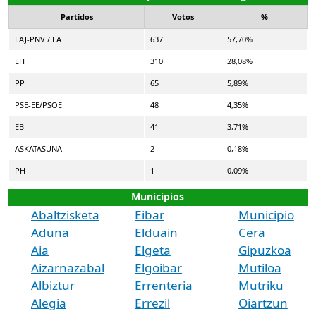
Partidos
Votos
%
EAJ-PNV / EA
637
57,70%
EH
310
28,08%
PP
65
5,89%
PSE-EE/PSOE
48
4,35%
EB
41
3,71%
ASKATASUNA
2
0,18%
PH
1
0,09%
Municipios
Abaltzisketa
Eibar
Municipio
Aduna
Elduain
Cera
Aia
Elgeta
Gipuzkoa
Aizarnazabal
Elgoibar
Mutiloa
Albiztur
Errenteria
Mutriku
Alegia
Errezil
Oiartzun