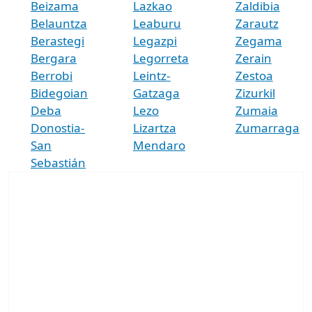
Beizama
Lazkao
Zaldibia
Belauntza
Leaburu
Zarautz
Berastegi
Legazpi
Zegama
Bergara
Legorreta
Zerain
Berrobi
Leintz-
Zestoa
Bidegoian
Gatzaga
Zizurkil
Deba
Lezo
Zumaia
Donostia-
Lizartza
Zumarraga
San
Mendaro
Sebastián