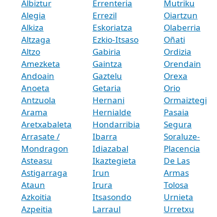
Albiztur
Errenteria
Mutriku
Alegia
Errezil
Oiartzun
Alkiza
Eskoriatza
Olaberria
Altzaga
Ezkio-Itsaso
Oñati
Altzo
Gabiria
Ordizia
Amezketa
Gaintza
Orendain
Andoain
Gaztelu
Orexa
Anoeta
Getaria
Orio
Antzuola
Hernani
Ormaiztegi
Arama
Hernialde
Pasaia
Aretxabaleta
Hondarribia
Segura
Arrasate /
Ibarra
Soraluze-
Mondragon
Idiazabal
Placencia
Asteasu
Ikaztegieta
De Las
Astigarraga
Irun
Armas
Ataun
Irura
Tolosa
Azkoitia
Itsasondo
Urnieta
Azpeitia
Larraul
Urretxu