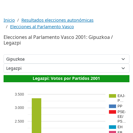
Inicio
Resultados elecciones autonómicas
Elecciones al Parlamento Vasco
Elecciones al Parlamento Vasco 2001: Gipuzkoa /
Legazpi
Legazpi: Votos por Partidos 2001
3.500
EAJ-
P…
PP
3.000
PSE-
EE/
2.500
PS…
EH
EB