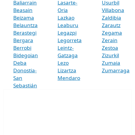
Baliarrain
Lasarte-
Usurbil
Beasain
Oria
Villabona
Beizama
Lazkao
Zaldibia
Belauntza
Leaburu
Zarautz
Berastegi
Legazpi
Zegama
Bergara
Legorreta
Zerain
Berrobi
Leintz-
Zestoa
Bidegoian
Gatzaga
Zizurkil
Deba
Lezo
Zumaia
Donostia-
Lizartza
Zumarraga
San
Mendaro
Sebastián