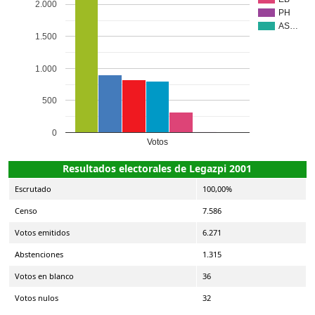
2.000
PH
AS…
1.500
1.000
500
0
Votos
Resultados electorales de Legazpi 2001
Escrutado
100,00%
Censo
7.586
Votos emitidos
6.271
Abstenciones
1.315
Votos en blanco
36
Votos nulos
32