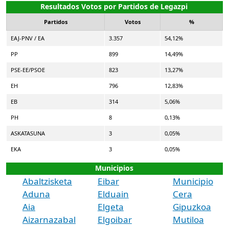
Resultados Votos por Partidos de Legazpi
Partidos
Votos
%
EAJ-PNV / EA
3.357
54,12%
PP
899
14,49%
PSE-EE/PSOE
823
13,27%
EH
796
12,83%
EB
314
5,06%
PH
8
0,13%
ASKATASUNA
3
0,05%
EKA
3
0,05%
Municipios
Abaltzisketa
Eibar
Municipio
Aduna
Elduain
Cera
Aia
Elgeta
Gipuzkoa
Aizarnazabal
Elgoibar
Mutiloa