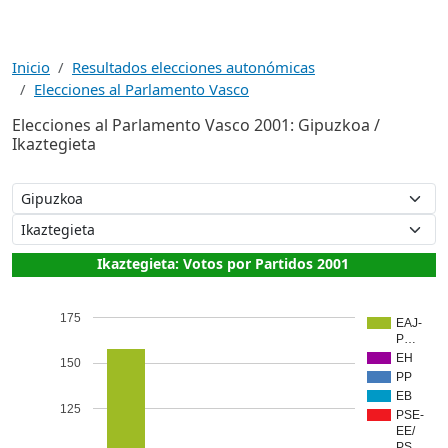
Inicio
Resultados elecciones autonómicas
Elecciones al Parlamento Vasco
Elecciones al Parlamento Vasco 2001: Gipuzkoa /
Ikaztegieta
Ikaztegieta: Votos por Partidos 2001
175
EAJ-
P…
EH
150
PP
EB
125
PSE-
EE/
PS…