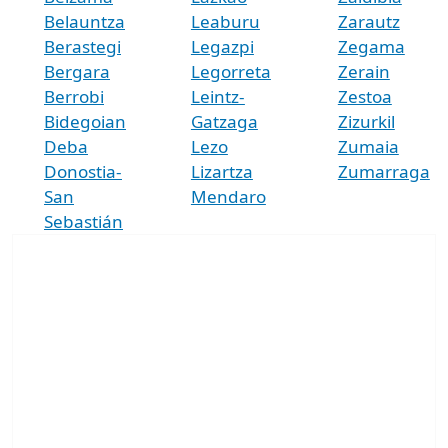
Belauntza
Leaburu
Zarautz
Berastegi
Legazpi
Zegama
Bergara
Legorreta
Zerain
Berrobi
Leintz-
Zestoa
Bidegoian
Gatzaga
Zizurkil
Deba
Lezo
Zumaia
Donostia-
Lizartza
Zumarraga
San
Mendaro
Sebastián