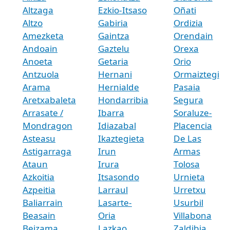
Altzaga
Ezkio-Itsaso
Oñati
Altzo
Gabiria
Ordizia
Amezketa
Gaintza
Orendain
Andoain
Gaztelu
Orexa
Anoeta
Getaria
Orio
Antzuola
Hernani
Ormaiztegi
Arama
Hernialde
Pasaia
Aretxabaleta
Hondarribia
Segura
Arrasate /
Ibarra
Soraluze-
Mondragon
Idiazabal
Placencia
Asteasu
Ikaztegieta
De Las
Astigarraga
Irun
Armas
Ataun
Irura
Tolosa
Azkoitia
Itsasondo
Urnieta
Azpeitia
Larraul
Urretxu
Baliarrain
Lasarte-
Usurbil
Beasain
Oria
Villabona
Beizama
Lazkao
Zaldibia