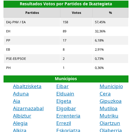
Resultados Votos por Partidos de Ikaztegieta
Partidos
Votos
%
EAJ-PNV / EA
158
57,45%
EH
89
32,36%
PP
17
6,18%
EB
8
2,91%
PSE-EE/PSOE
2
0,73%
PH
1
0,36%
Municipios
Abaltzisketa
Eibar
Municipio
Aduna
Elduain
Cera
Aia
Elgeta
Gipuzkoa
Aizarnazabal
Elgoibar
Mutiloa
Albiztur
Errenteria
Mutriku
Alegia
Errezil
Oiartzun
Alkiza
Eskoriatza
Olaberria