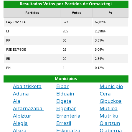
Resultados Votos por Partidos de Ormaiztegi
Partidos
Votos
%
EAJ-PNV / EA
573
67,02%
EH
205
23,98%
PP
30
3,51%
PSE-EE/PSOE
26
3,04%
EB
20
2,34%
PH
1
0,12%
Municipios
Abaltzisketa
Eibar
Municipio
Aduna
Elduain
Cera
Aia
Elgeta
Gipuzkoa
Aizarnazabal
Elgoibar
Mutiloa
Albiztur
Errenteria
Mutriku
Alegia
Errezil
Oiartzun
Alkiza
Eskoriatza
Olaberria