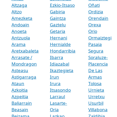
Altzaga
Ezkio-Itsaso
Oñati
Altzo
Gabiria
Ordizia
Amezketa
Gaintza
Orendain
Andoain
Gaztelu
Orexa
Anoeta
Getaria
Orio
Antzuola
Hernani
Ormaiztegi
Arama
Hernialde
Pasaia
Aretxabaleta
Hondarribia
Segura
Arrasate /
Ibarra
Soraluze-
Mondragon
Idiazabal
Placencia
Asteasu
Ikaztegieta
De Las
Astigarraga
Irun
Armas
Ataun
Irura
Tolosa
Azkoitia
Itsasondo
Urnieta
Azpeitia
Larraul
Urretxu
Baliarrain
Lasarte-
Usurbil
Beasain
Oria
Villabona
Beizama
Lazkao
Zaldibia