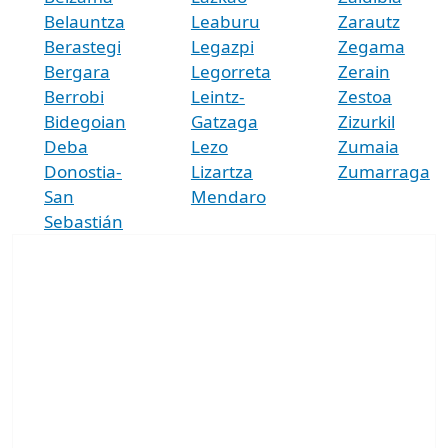
Belauntza
Leaburu
Zarautz
Berastegi
Legazpi
Zegama
Bergara
Legorreta
Zerain
Berrobi
Leintz-
Zestoa
Bidegoian
Gatzaga
Zizurkil
Deba
Lezo
Zumaia
Donostia-
Lizartza
Zumarraga
San
Mendaro
Sebastián