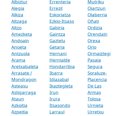
Albiztur
Errenteria
Mutriku
Alegia
Errezil
Oiartzun
Alkiza
Eskoriatza
Olaberria
Altzaga
Ezkio-Itsaso
Oñati
Altzo
Gabiria
Ordizia
Amezketa
Gaintza
Orendain
Andoain
Gaztelu
Orexa
Anoeta
Getaria
Orio
Antzuola
Hernani
Ormaiztegi
Arama
Hernialde
Pasaia
Aretxabaleta
Hondarribia
Segura
Arrasate /
Ibarra
Soraluze-
Mondragon
Idiazabal
Placencia
Asteasu
Ikaztegieta
De Las
Astigarraga
Irun
Armas
Ataun
Irura
Tolosa
Azkoitia
Itsasondo
Urnieta
Azpeitia
Larraul
Urretxu