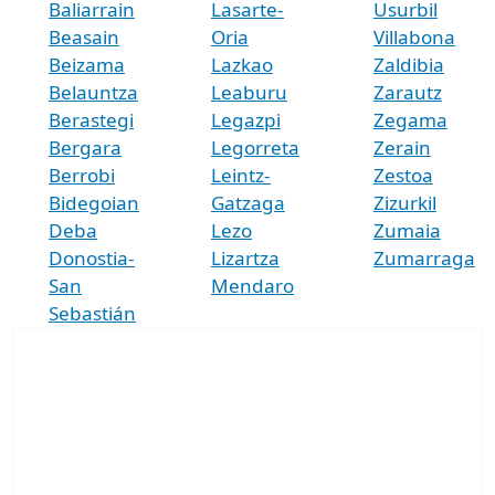
Baliarrain
Lasarte-
Usurbil
Beasain
Oria
Villabona
Beizama
Lazkao
Zaldibia
Belauntza
Leaburu
Zarautz
Berastegi
Legazpi
Zegama
Bergara
Legorreta
Zerain
Berrobi
Leintz-
Zestoa
Bidegoian
Gatzaga
Zizurkil
Deba
Lezo
Zumaia
Donostia-
Lizartza
Zumarraga
San
Mendaro
Sebastián