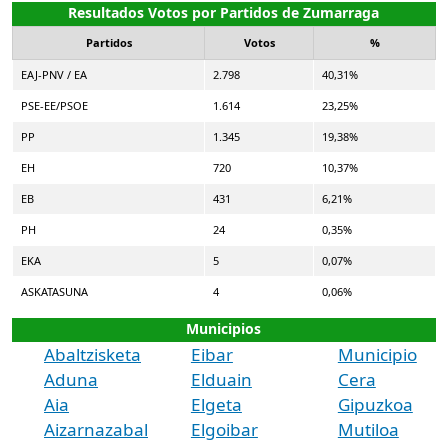
Resultados Votos por Partidos de Zumarraga
Partidos
Votos
%
EAJ-PNV / EA
2.798
40,31%
PSE-EE/PSOE
1.614
23,25%
PP
1.345
19,38%
EH
720
10,37%
EB
431
6,21%
PH
24
0,35%
EKA
5
0,07%
ASKATASUNA
4
0,06%
Municipios
Abaltzisketa
Eibar
Municipio
Aduna
Elduain
Cera
Aia
Elgeta
Gipuzkoa
Aizarnazabal
Elgoibar
Mutiloa