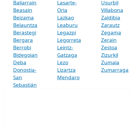
Baliarrain
Lasarte-
Usurbil
Beasain
Oria
Villabona
Beizama
Lazkao
Zaldibia
Belauntza
Leaburu
Zarautz
Berastegi
Legazpi
Zegama
Bergara
Legorreta
Zerain
Berrobi
Leintz-
Zestoa
Bidegoian
Gatzaga
Zizurkil
Deba
Lezo
Zumaia
Donostia-
Lizartza
Zumarraga
San
Mendaro
Sebastián