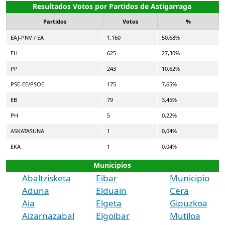
Resultados Votos por Partidos de Astigarraga
Partidos
Votos
%
EAJ-PNV / EA
1.160
50,68%
EH
625
27,30%
PP
243
10,62%
PSE-EE/PSOE
175
7,65%
EB
79
3,45%
PH
5
0,22%
ASKATASUNA
1
0,04%
EKA
1
0,04%
Municipios
Abaltzisketa
Eibar
Municipio
Aduna
Elduain
Cera
Aia
Elgeta
Gipuzkoa
Aizarnazabal
Elgoibar
Mutiloa