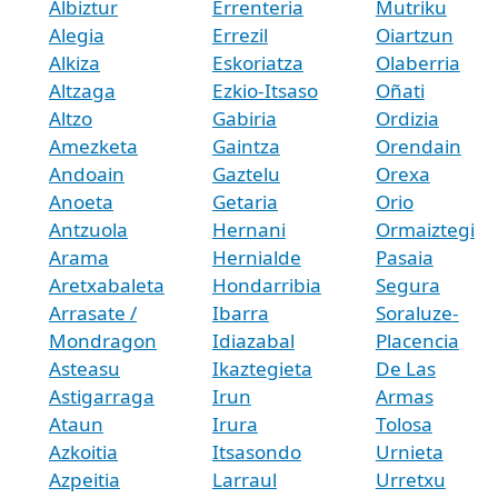
Albiztur
Errenteria
Mutriku
Alegia
Errezil
Oiartzun
Alkiza
Eskoriatza
Olaberria
Altzaga
Ezkio-Itsaso
Oñati
Altzo
Gabiria
Ordizia
Amezketa
Gaintza
Orendain
Andoain
Gaztelu
Orexa
Anoeta
Getaria
Orio
Antzuola
Hernani
Ormaiztegi
Arama
Hernialde
Pasaia
Aretxabaleta
Hondarribia
Segura
Arrasate /
Ibarra
Soraluze-
Mondragon
Idiazabal
Placencia
Asteasu
Ikaztegieta
De Las
Astigarraga
Irun
Armas
Ataun
Irura
Tolosa
Azkoitia
Itsasondo
Urnieta
Azpeitia
Larraul
Urretxu