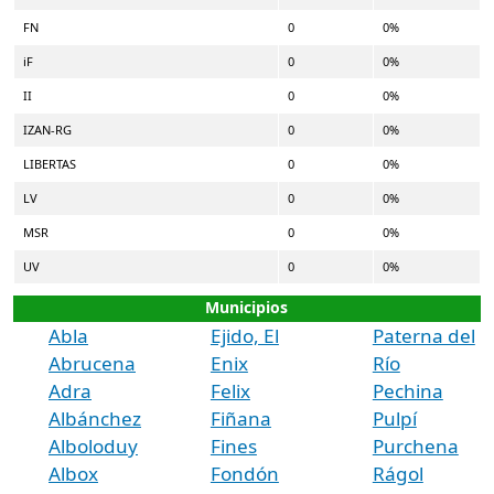
FN
0
0%
iF
0
0%
II
0
0%
IZAN-RG
0
0%
LIBERTAS
0
0%
LV
0
0%
MSR
0
0%
UV
0
0%
Municipios
Abla
Ejido, El
Paterna del
Abrucena
Enix
Río
Adra
Felix
Pechina
Albánchez
Fiñana
Pulpí
Alboloduy
Fines
Purchena
Albox
Fondón
Rágol