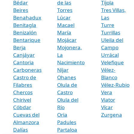
Bédar
de las
Tíjola
Beires
Torres
Tres Villas,
Benahadux
Lúcar
Las
Benitagla
Macael
Turre
Benizalón
María
Turrillas
Bentarique
Mojácar
Uleila del
Berja
Mojonera,
Campo
Canjáyar
La
Urrácal
Cantoria
Nacimiento
Velefique
Carboneras
Níjar
Vélez-
Castro de
Ohanes
Blanco
Filabres
Olula de
Vélez-Rubio
Chercos
Castro
Vera
Chirivel
Olula del
Viator
Cóbdar
Río
Vícar
Cuevas del
Oria
Zurgena
Almanzora
Padules
Dalías
Partaloa