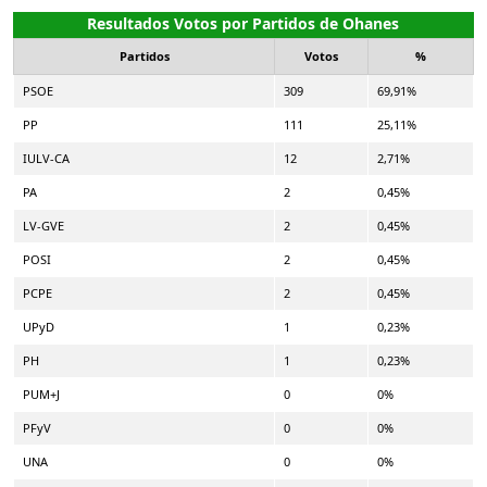
Resultados Votos por Partidos de Ohanes
Partidos
Votos
%
PSOE
309
69,91%
PP
111
25,11%
IULV-CA
12
2,71%
PA
2
0,45%
LV-GVE
2
0,45%
POSI
2
0,45%
PCPE
2
0,45%
UPyD
1
0,23%
PH
1
0,23%
PUM+J
0
0%
PFyV
0
0%
UNA
0
0%