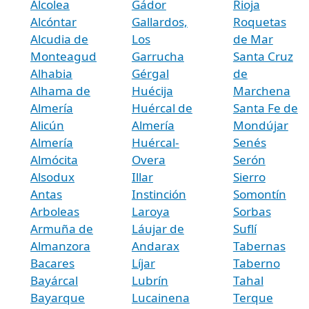
Alcolea
Gádor
Rioja
Alcóntar
Gallardos,
Roquetas
Alcudia de
Los
de Mar
Monteagud
Garrucha
Santa Cruz
Alhabia
Gérgal
de
Alhama de
Huécija
Marchena
Almería
Huércal de
Santa Fe de
Alicún
Almería
Mondújar
Almería
Huércal-
Senés
Almócita
Overa
Serón
Alsodux
Illar
Sierro
Antas
Instinción
Somontín
Arboleas
Laroya
Sorbas
Armuña de
Láujar de
Suflí
Almanzora
Andarax
Tabernas
Bacares
Líjar
Taberno
Bayárcal
Lubrín
Tahal
Bayarque
Lucainena
Terque