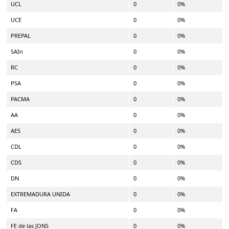
UCL
0
0%
UCE
0
0%
PREPAL
0
0%
SAIn
0
0%
RC
0
0%
PSA
0
0%
PACMA
0
0%
AA
0
0%
AES
0
0%
CDL
0
0%
CDS
0
0%
DN
0
0%
EXTREMADURA UNIDA
0
0%
FA
0
0%
FE de las JONS
0
0%