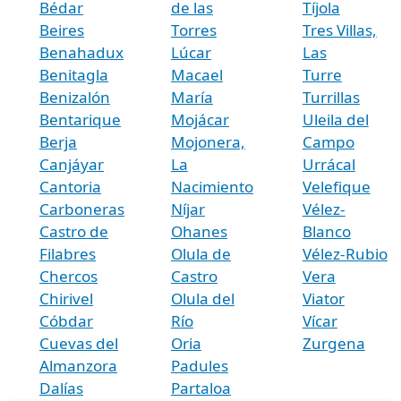
Bédar
de las
Tíjola
Beires
Torres
Tres Villas,
Benahadux
Lúcar
Las
Benitagla
Macael
Turre
Benizalón
María
Turrillas
Bentarique
Mojácar
Uleila del
Berja
Mojonera,
Campo
Canjáyar
La
Urrácal
Cantoria
Nacimiento
Velefique
Carboneras
Níjar
Vélez-
Castro de
Ohanes
Blanco
Filabres
Olula de
Vélez-Rubio
Chercos
Castro
Vera
Chirivel
Olula del
Viator
Cóbdar
Río
Vícar
Cuevas del
Oria
Zurgena
Almanzora
Padules
Dalías
Partaloa