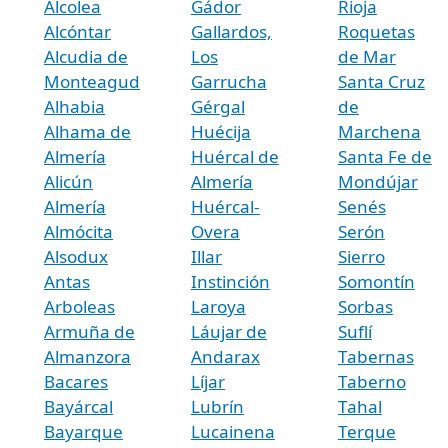
Alcolea
Gádor
Rioja
Alcóntar
Gallardos,
Roquetas
Alcudia de
Los
de Mar
Monteagud
Garrucha
Santa Cruz
Alhabia
Gérgal
de
Alhama de
Huécija
Marchena
Almería
Huércal de
Santa Fe de
Alicún
Almería
Mondújar
Almería
Huércal-
Senés
Almócita
Overa
Serón
Alsodux
Illar
Sierro
Antas
Instinción
Somontín
Arboleas
Laroya
Sorbas
Armuña de
Láujar de
Suflí
Almanzora
Andarax
Tabernas
Bacares
Líjar
Taberno
Bayárcal
Lubrín
Tahal
Bayarque
Lucainena
Terque