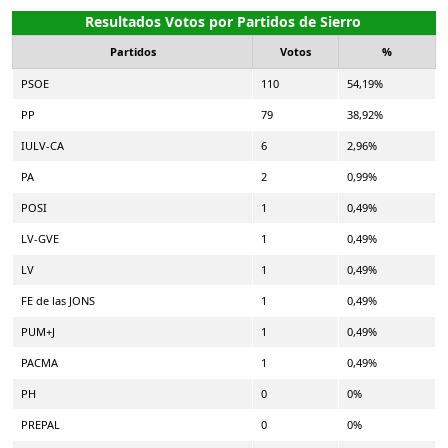
Resultados Votos por Partidos de Sierro
Partidos
Votos
%
PSOE
110
54,19%
PP
79
38,92%
IULV-CA
6
2,96%
PA
2
0,99%
POSI
1
0,49%
LV-GVE
1
0,49%
LV
1
0,49%
FE de las JONS
1
0,49%
PUM+J
1
0,49%
PACMA
1
0,49%
PH
0
0%
PREPAL
0
0%