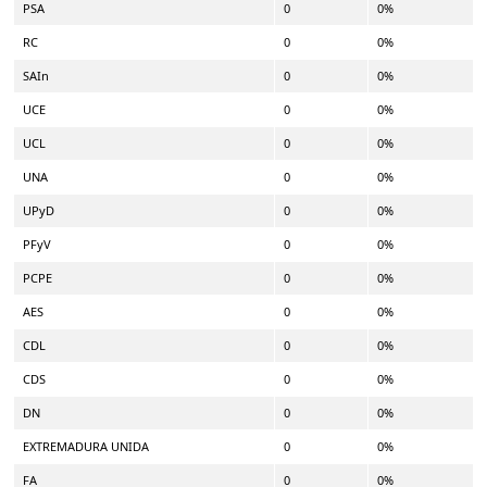
PSA
0
0%
RC
0
0%
SAIn
0
0%
UCE
0
0%
UCL
0
0%
UNA
0
0%
UPyD
0
0%
PFyV
0
0%
PCPE
0
0%
AES
0
0%
CDL
0
0%
CDS
0
0%
DN
0
0%
EXTREMADURA UNIDA
0
0%
FA
0
0%