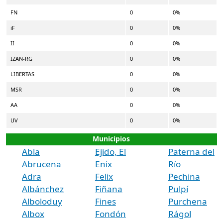
FN
0
0%
iF
0
0%
II
0
0%
IZAN-RG
0
0%
LIBERTAS
0
0%
MSR
0
0%
AA
0
0%
UV
0
0%
Municipios
Abla
Ejido, El
Paterna del
Abrucena
Enix
Río
Adra
Felix
Pechina
Albánchez
Fiñana
Pulpí
Alboloduy
Fines
Purchena
Albox
Fondón
Rágol