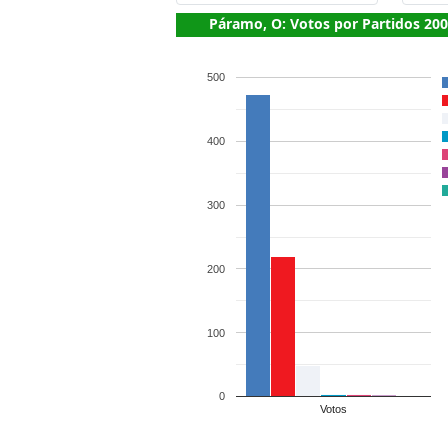
Páramo, O: Votos por Partidos 20
500
400
300
200
100
0
Votos