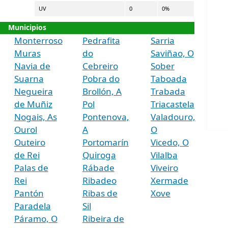
UV
0
0%
Municipios
Monterroso
Pedrafita
Sarria
Muras
do
Saviñao, O
Navia de
Cebreiro
Sober
Suarna
Pobra do
Taboada
Negueira
Brollón, A
Trabada
de Muñiz
Pol
Triacastela
Nogais, As
Pontenova,
Valadouro,
Ourol
A
O
Outeiro
Portomarín
Vicedo, O
de Rei
Quiroga
Vilalba
Palas de
Rábade
Viveiro
Rei
Ribadeo
Xermade
Pantón
Ribas de
Xove
Paradela
Sil
Páramo, O
Ribeira de