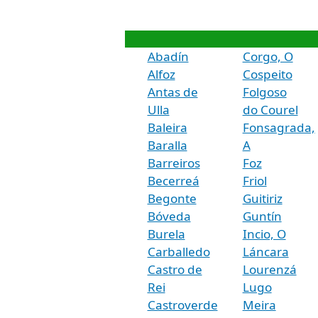
Abadín
Corgo, O
Alfoz
Cospeito
Antas de
Folgoso
Ulla
do Courel
Baleira
Fonsagrada,
Baralla
A
Barreiros
Foz
Becerreá
Friol
Begonte
Guitiriz
Bóveda
Guntín
Burela
Incio, O
Carballedo
Láncara
Castro de
Lourenzá
Rei
Lugo
Castroverde
Meira