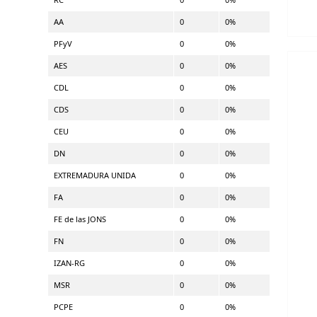
AA
0
0%
PFyV
0
0%
AES
0
0%
CDL
0
0%
CDS
0
0%
CEU
0
0%
DN
0
0%
EXTREMADURA UNIDA
0
0%
FA
0
0%
FE de las JONS
0
0%
FN
0
0%
IZAN-RG
0
0%
MSR
0
0%
PCPE
0
0%