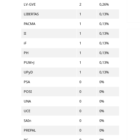
LV-GVE
2
0,26%
LIBERTAS
1
0,13%
PACMA
1
0,13%
II
1
0,13%
iF
1
0,13%
PH
1
0,13%
PUM+J
1
0,13%
UPyD
1
0,13%
PSA
0
0%
POSI
0
0%
UNA
0
0%
UCE
0
0%
SAIn
0
0%
PREPAL
0
0%
RC
0
0%