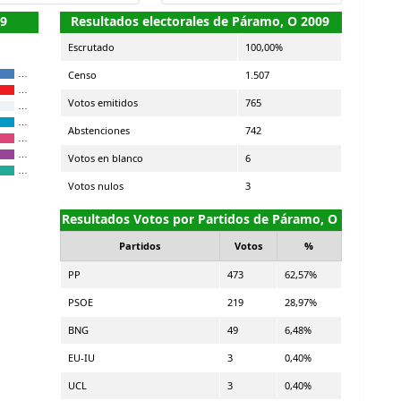
09
Resultados electorales de Páramo, O 2009
Escrutado
100,00%
Censo
1.507
…
…
Votos emitidos
765
…
…
Abstenciones
742
…
…
Votos en blanco
6
…
Votos nulos
3
Resultados Votos por Partidos de Páramo, O
Partidos
Votos
%
PP
473
62,57%
PSOE
219
28,97%
BNG
49
6,48%
EU-IU
3
0,40%
UCL
3
0,40%