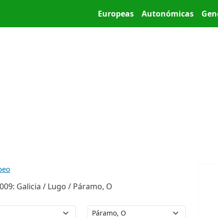
Pasar al contenido principal
Main menu
Europeas
Autonómicas
Gen
peo
09: Galicia / Lugo / Páramo, O