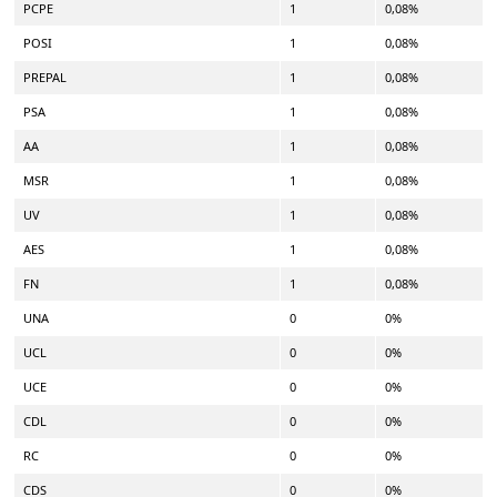
PCPE
1
0,08%
POSI
1
0,08%
PREPAL
1
0,08%
PSA
1
0,08%
AA
1
0,08%
MSR
1
0,08%
UV
1
0,08%
AES
1
0,08%
FN
1
0,08%
UNA
0
0%
UCL
0
0%
UCE
0
0%
CDL
0
0%
RC
0
0%
CDS
0
0%