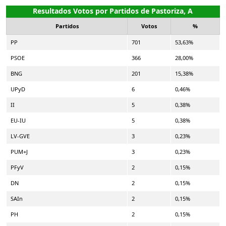
Resultados Votos por Partidos de Pastoriza, A
Partidos
Votos
%
PP
701
53,63%
PSOE
366
28,00%
BNG
201
15,38%
UPyD
6
0,46%
II
5
0,38%
EU-IU
5
0,38%
LV-GVE
3
0,23%
PUM+J
3
0,23%
PFyV
2
0,15%
DN
2
0,15%
SAIn
2
0,15%
PH
2
0,15%