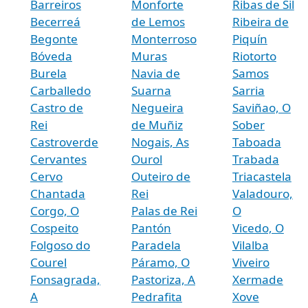
Barreiros
Monforte
Ribas de Sil
Becerreá
de Lemos
Ribeira de
Begonte
Monterroso
Piquín
Bóveda
Muras
Riotorto
Burela
Navia de
Samos
Carballedo
Suarna
Sarria
Castro de
Negueira
Saviñao, O
Rei
de Muñiz
Sober
Castroverde
Nogais, As
Taboada
Cervantes
Ourol
Trabada
Cervo
Outeiro de
Triacastela
Chantada
Rei
Valadouro,
Corgo, O
Palas de Rei
O
Cospeito
Pantón
Vicedo, O
Folgoso do
Paradela
Vilalba
Courel
Páramo, O
Viveiro
Fonsagrada,
Pastoriza, A
Xermade
A
Pedrafita
Xove