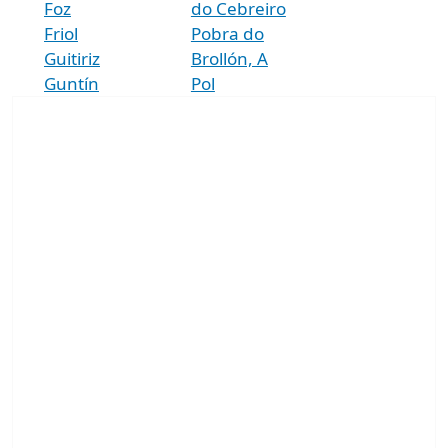
Foz
do Cebreiro
Friol
Pobra do
Guitiriz
Brollón, A
Guntín
Pol