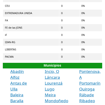
CEU
0
0%
EXTREMADURA UNIDA
0
0%
FA
0
0%
FE de las JONS
0
0%
iF
0
0%
IZAN-RG
0
0%
LIBERTAS
0
0%
PACMA
0
0%
Municipios
Abadín
Incio, O
Pontenova,
Alfoz
Láncara
A
Antas de
Lourenzá
Portomarín
Ulla
Lugo
Quiroga
Baleira
Meira
Rábade
Baralla
Mondoñedo
Ribadeo