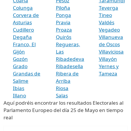
Coaña
Pesoz
Taramundi
Colunga
Piloña
Teverga
Corvera de
Ponga
Tineo
Asturias
Pravia
Valdés
Cudillero
Proaza
Vegadeo
Degaña
Quirós
Villanueva
Franco, El
Regueras,
de Oscos
Gijón
Las
Villaviciosa
Gozón
Ribadedeva
Villayón
Grado
Ribadesella
Yernes y
Grandas de
Ribera de
Tameza
Salime
Arriba
Ibias
Riosa
Illano
Salas
Aquí podréis encontrar los resultados Electorales al
Parlamento Europeo del día 25 de Mayo en tiempo
real