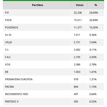
Partidos
Votos
%
P.P.
22.238
29,69%
PSOE
15.611
20,84%
PODEMOS
11.277
15,05%
IU-IX
7.011
9,36%
UPyD
5.721
7,64%
C's
3.082
4,11%
F.A.C.
2.195
2,93%
VOX
2.086
2,78%
EB
1.053
1,41%
PRIMAVERA EUROPEA
978
1,31%
PACMA
864
1,15%
MOVIMIENTO RED
497
0,66%
PARTIDO X
392
0,52%