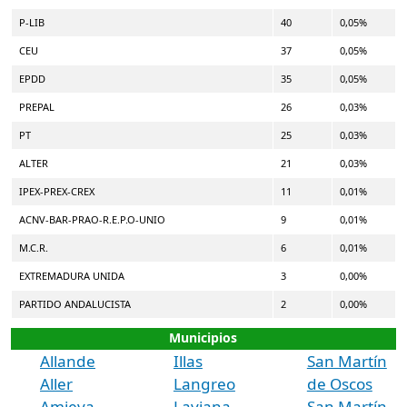
P-LIB
40
0,05%
CEU
37
0,05%
EPDD
35
0,05%
PREPAL
26
0,03%
PT
25
0,03%
ALTER
21
0,03%
IPEX-PREX-CREX
11
0,01%
ACNV-BAR-PRAO-R.E.P.O-UNIO
9
0,01%
M.C.R.
6
0,01%
EXTREMADURA UNIDA
3
0,00%
PARTIDO ANDALUCISTA
2
0,00%
Municipios
Allande
Illas
San Martín
Aller
Langreo
de Oscos
Amieva
Laviana
San Martín