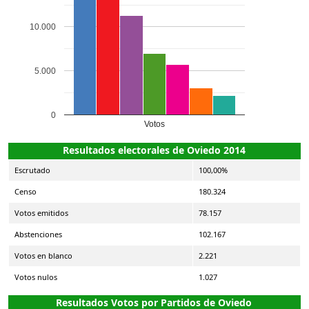
10.000
5.000
0
Votos
Resultados electorales de Oviedo 2014
Escrutado
100,00%
Censo
180.324
Votos emitidos
78.157
Abstenciones
102.167
Votos en blanco
2.221
Votos nulos
1.027
Resultados Votos por Partidos de Oviedo