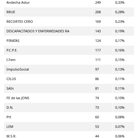
Andecha Astur
249
0,33%
RRUE
208
0,28%
RECORTES CERO
169
0,23%
DISCAPACITADOS Y ENFERMEDADES RA
143
0,19%
PIRATAS
124
0,17%
P.C.P.E.
117
0,16%
I.Fem
111
0,15%
ImpulsoSocial
97
0,13%
CILUS
86
0,11%
SAIn
81
0,11%
FE de las JONS
74
0,10%
D.N.
73
0,10%
PH
60
0,08%
LEM
53
0,07%
M.S.R.
44
0,06%