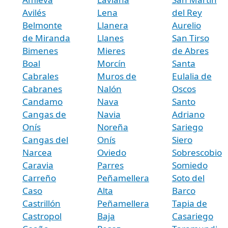
Avilés
Lena
del Rey
Belmonte
Llanera
Aurelio
de Miranda
Llanes
San Tirso
Bimenes
Mieres
de Abres
Boal
Morcín
Santa
Cabrales
Muros de
Eulalia de
Cabranes
Nalón
Oscos
Candamo
Nava
Santo
Cangas de
Navia
Adriano
Onís
Noreña
Sariego
Cangas del
Onís
Siero
Narcea
Oviedo
Sobrescobio
Caravia
Parres
Somiedo
Carreño
Peñamellera
Soto del
Caso
Alta
Barco
Castrillón
Peñamellera
Tapia de
Castropol
Baja
Casariego