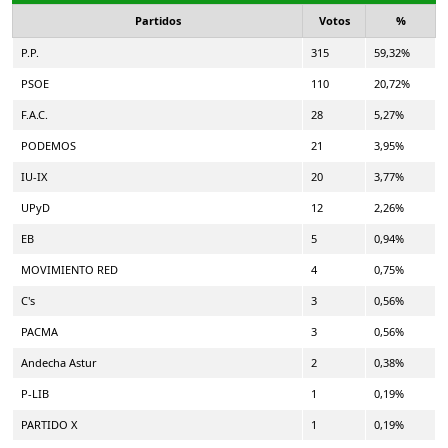
Partidos
Votos
%
P.P.
315
59,32%
PSOE
110
20,72%
F.A.C.
28
5,27%
PODEMOS
21
3,95%
IU-IX
20
3,77%
UPyD
12
2,26%
EB
5
0,94%
MOVIMIENTO RED
4
0,75%
C's
3
0,56%
PACMA
3
0,56%
Andecha Astur
2
0,38%
P-LIB
1
0,19%
PARTIDO X
1
0,19%