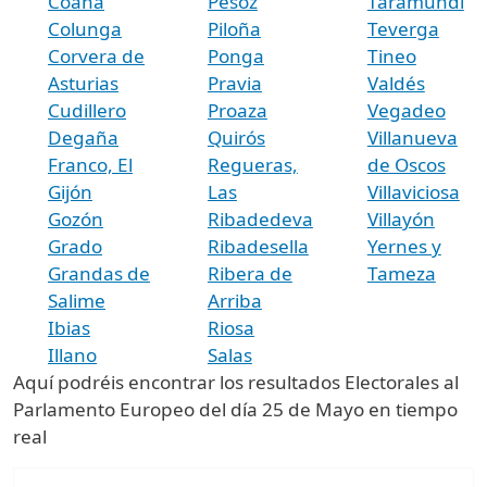
Coaña
Pesoz
Taramundi
Colunga
Piloña
Teverga
Corvera de
Ponga
Tineo
Asturias
Pravia
Valdés
Cudillero
Proaza
Vegadeo
Degaña
Quirós
Villanueva
Franco, El
Regueras,
de Oscos
Gijón
Las
Villaviciosa
Gozón
Ribadedeva
Villayón
Grado
Ribadesella
Yernes y
Grandas de
Ribera de
Tameza
Salime
Arriba
Ibias
Riosa
Illano
Salas
Aquí podréis encontrar los resultados Electorales al
Parlamento Europeo del día 25 de Mayo en tiempo
real