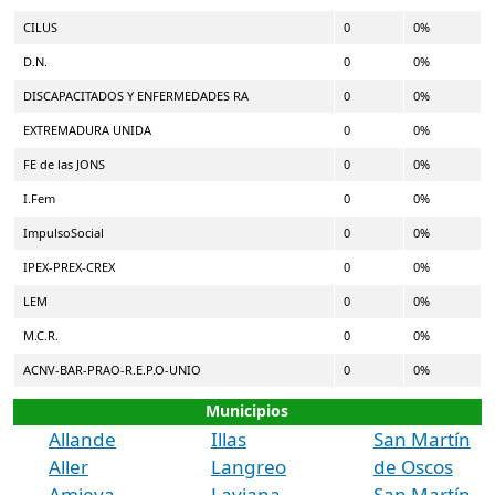
CILUS
0
0%
D.N.
0
0%
DISCAPACITADOS Y ENFERMEDADES RA
0
0%
EXTREMADURA UNIDA
0
0%
FE de las JONS
0
0%
I.Fem
0
0%
ImpulsoSocial
0
0%
IPEX-PREX-CREX
0
0%
LEM
0
0%
M.C.R.
0
0%
ACNV-BAR-PRAO-R.E.P.O-UNIO
0
0%
Municipios
Allande
Illas
San Martín
Aller
Langreo
de Oscos
Amieva
Laviana
San Martín