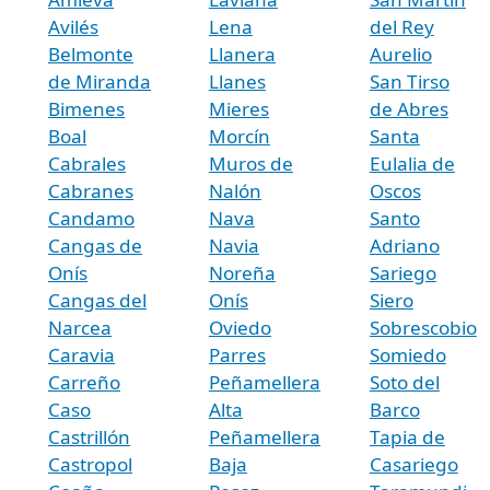
Avilés
Lena
del Rey
Belmonte
Llanera
Aurelio
de Miranda
Llanes
San Tirso
Bimenes
Mieres
de Abres
Boal
Morcín
Santa
Cabrales
Muros de
Eulalia de
Cabranes
Nalón
Oscos
Candamo
Nava
Santo
Cangas de
Navia
Adriano
Onís
Noreña
Sariego
Cangas del
Onís
Siero
Narcea
Oviedo
Sobrescobio
Caravia
Parres
Somiedo
Carreño
Peñamellera
Soto del
Caso
Alta
Barco
Castrillón
Peñamellera
Tapia de
Castropol
Baja
Casariego