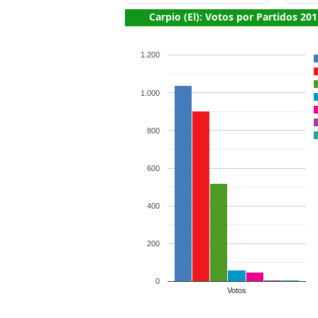
Carpio (El): Votos por Partidos 201
1.200
1.000
800
600
400
200
0
Votos