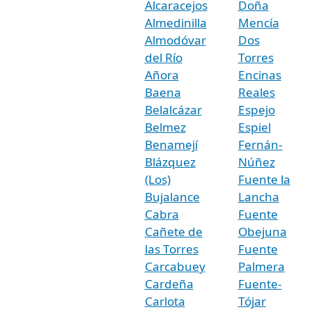
Alcaracejos
Doña
Almedinilla
Mencía
Almodóvar
Dos
del Río
Torres
Añora
Encinas
Baena
Reales
Belalcázar
Espejo
Belmez
Espiel
Benamejí
Fernán-
Blázquez
Núñez
(Los)
Fuente la
Bujalance
Lancha
Cabra
Fuente
Cañete de
Obejuna
las Torres
Fuente
Carcabuey
Palmera
Cardeña
Fuente-
Carlota
Tójar