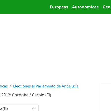
Pasar al contenido principal
Main menu
Europeas
Autonómicas
Gen
micas
Elecciones al Parlamento de Andalucía
2012: Córdoba / Carpio (El)