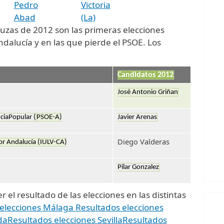
Pedro
Victoria
Abad
(La)
uzas de 2012 son las primeras elecciones
alucía y en las que pierde el PSOE. Los
:
Candidatos 2012
José Antonio Griñan
ciaPopular (
PSOE-A
)
Javier Arenas
Diego Valderas
or Andalucía (IULV-CA)
Pilar Gonzalez
 el resultado de las elecciones en las distintas
 elecciones Málaga
Resultados elecciones
da
Resultados elecciones Sevilla
Resultados