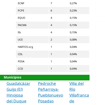
ECNP
7
0,27%
PCPE
6
0,23%
EQUO
4
0,15%
PACMA
4
0,15%
Eb
4
0,15%
UCE
2
0,08%
HARTOS.org
1
0,04%
CDL
1
0,04%
PDSA
1
0,04%
CCD
1
0,04%
Municipios
Guadalcázar
Pedroche
Villa del
Guijo (El)
Peñarroya-
Río
Hinojosa
Pueblonuevo
Villafranca
del Duque
Posadas
de