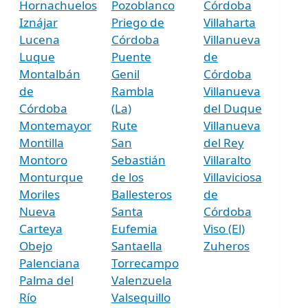
Hornachuelos
Pozoblanco
Córdoba
Iznájar
Priego de
Villaharta
Lucena
Córdoba
Villanueva
Luque
Puente
de
Montalbán
Genil
Córdoba
de
Rambla
Villanueva
Córdoba
(La)
del Duque
Montemayor
Rute
Villanueva
Montilla
San
del Rey
Montoro
Sebastián
Villaralto
Monturque
de los
Villaviciosa
Moriles
Ballesteros
de
Nueva
Santa
Córdoba
Carteya
Eufemia
Viso (El)
Obejo
Santaella
Zuheros
Palenciana
Torrecampo
Palma del
Valenzuela
Río
Valsequillo