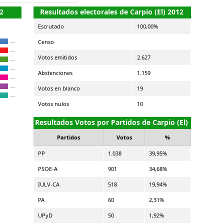
2
Resultados electorales de Carpio (El) 2012
Escrutado
100,00%
Censo
…
…
Votos emitidos
2.627
…
…
Abstenciones
1.159
…
…
Votos en blanco
19
…
Votos nulos
10
Resultados Votos por Partidos de Carpio (El)
Partidos
Votos
%
PP
1.038
39,95%
PSOE-A
901
34,68%
IULV-CA
518
19,94%
PA
60
2,31%
UPyD
50
1,92%