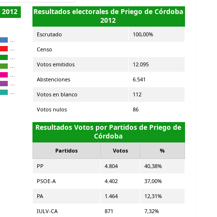
 2012
Resultados electorales de Priego de Córdoba
2012
Escrutado
100,00%
…
Censo
…
…
Votos emitidos
12.095
…
…
Abstenciones
6.541
…
…
Votos en blanco
112
Votos nulos
86
Resultados Votos por Partidos de Priego de
Córdoba
Partidos
Votos
%
PP
4.804
40,38%
PSOE-A
4.402
37,00%
PA
1.464
12,31%
IULV-CA
871
7,32%