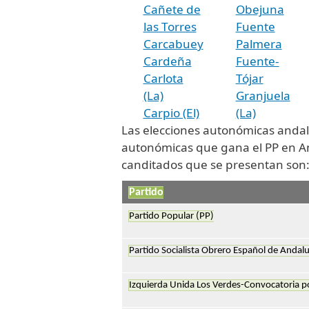
Cañete de
Obejuna
las Torres
Fuente
Carcabuey
Palmera
Cardeña
Fuente-
Carlota
Tójar
(La)
Granjuela
Carpio (El)
(La)
Las elecciones autonómicas andal
autonómicas que gana el PP en And
canditados que se presentan son
Partido
Partido Popular (PP)
Partido Socialista Obrero Español de Andalu
Izquierda Unida Los Verdes-Convocatoria p