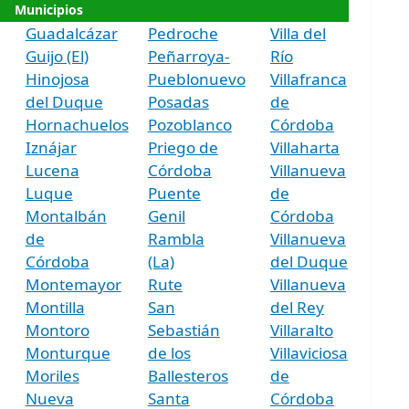
Municipios
Guadalcázar
Pedroche
Villa del
Guijo (El)
Peñarroya-
Río
Hinojosa
Pueblonuevo
Villafranca
del Duque
Posadas
de
Hornachuelos
Pozoblanco
Córdoba
Iznájar
Priego de
Villaharta
Lucena
Córdoba
Villanueva
Luque
Puente
de
Montalbán
Genil
Córdoba
de
Rambla
Villanueva
Córdoba
(La)
del Duque
Montemayor
Rute
Villanueva
Montilla
San
del Rey
Montoro
Sebastián
Villaralto
Monturque
de los
Villaviciosa
Moriles
Ballesteros
de
Nueva
Santa
Córdoba