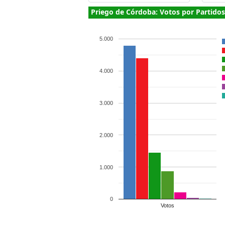
Priego de Córdoba: Votos por Partidos
5.000
4.000
3.000
2.000
1.000
0
Votos