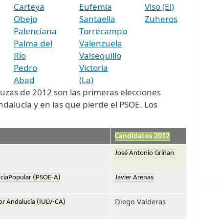
Carteya
Eufemia
Viso (El)
Obejo
Santaella
Zuheros
Palenciana
Torrecampo
Palma del
Valenzuela
Río
Valsequillo
Pedro
Victoria
Abad
(La)
uzas de 2012 son las primeras elecciones
alucía y en las que pierde el PSOE. Los
:
Candidatos 2012
José Antonio Griñan
ciaPopular (
PSOE-A
)
Javier Arenas
Diego Valderas
or Andalucía (IULV-CA)