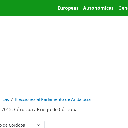
Pasar al contenido principal
Main menu
Europeas
Autonómicas
Gen
micas
Elecciones al Parlamento de Andalucía
 2012: Córdoba / Priego de Córdoba