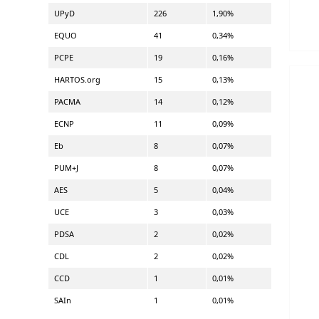
UPyD
226
1,90%
EQUO
41
0,34%
PCPE
19
0,16%
HARTOS.org
15
0,13%
PACMA
14
0,12%
ECNP
11
0,09%
Eb
8
0,07%
PUM+J
8
0,07%
AES
5
0,04%
UCE
3
0,03%
PDSA
2
0,02%
CDL
2
0,02%
CCD
1
0,01%
SAIn
1
0,01%