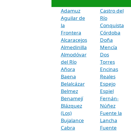
Adamuz
Castro del
Aguilar de
Río
la
Conquista
Frontera
Córdoba
Alcaracejos
Doña
Almedinilla
Mencía
Almodóvar
Dos
del Río
Torres
Añora
Encinas
Baena
Reales
Belalcázar
Espejo
Belmez
Espiel
Benamejí
Fernán-
Blázquez
Núñez
(Los)
Fuente la
Bujalance
Lancha
Cabra
Fuente