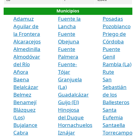
Municipios
Adamuz
Fuente la
Posadas
Aguilar de
Lancha
Pozoblanco
la Frontera
Fuente
Priego de
Alcaracejos
Obejuna
Córdoba
Almedinilla
Fuente
Puente
Almodóvar
Palmera
Genil
del Río
Fuente-
Rambla (La)
Añora
Tójar
Rute
Baena
Granjuela
San
Belalcázar
(La)
Sebastián
Belmez
Guadalcázar
de los
Benamejí
Guijo (El)
Ballesteros
Blázquez
Hinojosa
Santa
(Los)
del Duque
Eufemia
Bujalance
Hornachuelos
Santaella
Cabra
Iznájar
Torrecampo