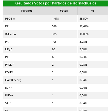
Resultados Votos por Partidos de Hornachuelos
Partidos
Votos
%
PSOE-A
1.478
55,50%
PP
599
22,49%
IULV-CA
375
14,08%
PA
106
3,98%
UPyD
90
3,38%
PCPE
6
0,23%
PACMA
2
0,08%
EQUO
2
0,08%
HARTOS.org
1
0,04%
ECNP
1
0,04%
PUM+J
1
0,04%
SAIn
1
0,04%
Eb
1
0,04%