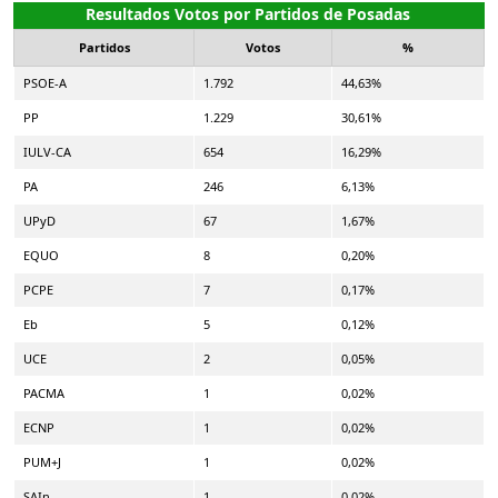
Resultados Votos por Partidos de Posadas
Partidos
Votos
%
PSOE-A
1.792
44,63%
PP
1.229
30,61%
IULV-CA
654
16,29%
PA
246
6,13%
UPyD
67
1,67%
EQUO
8
0,20%
PCPE
7
0,17%
Eb
5
0,12%
UCE
2
0,05%
PACMA
1
0,02%
ECNP
1
0,02%
PUM+J
1
0,02%
SAIn
1
0,02%