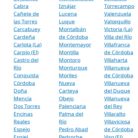
Cabra
Iznájar
Torrecampo
Cañete de
Lucena
Valenzuela
las Torres
Luque
Valsequillo
Carcabuey
Montalbán
Victoria (La)
Cardeña
de Córdoba
Villa del Río
Carlota (La)
Montemayor
Villafranca
Carpio (El)
Montilla
de Córdoba
Castro del
Montoro
Villaharta
Río
Monturque
Villanueva
Conquista
Moriles
de Córdoba
Córdoba
Nueva
Villanueva
Doña
Carteya
del Duque
Mencía
Obejo
Villanueva
Dos Torres
Palenciana
del Rey
Encinas
Palma del
Villaralto
Reales
Río
Villaviciosa
Espejo
Pedro Abad
de Córdoba
Espiel
Pedroche
Viso (El)