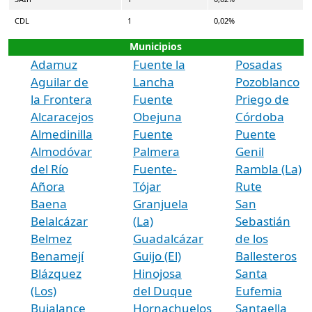
CDL
1
0,02%
Municipios
Adamuz
Fuente la
Posadas
Aguilar de
Lancha
Pozoblanco
la Frontera
Fuente
Priego de
Alcaracejos
Obejuna
Córdoba
Almedinilla
Fuente
Puente
Almodóvar
Palmera
Genil
del Río
Fuente-
Rambla (La)
Añora
Tójar
Rute
Baena
Granjuela
San
Belalcázar
(La)
Sebastián
Belmez
Guadalcázar
de los
Benamejí
Guijo (El)
Ballesteros
Blázquez
Hinojosa
Santa
(Los)
del Duque
Eufemia
Bujalance
Hornachuelos
Santaella